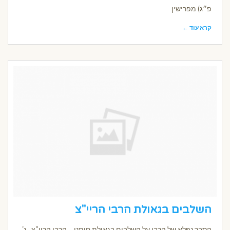
פ״ג) מפרישין
קרא עוד ←
השלבים בגאולת הרבי הריי"צ
הסבר נפלא של הרבי על השלבים בגאולת חותנו – הרבי הריי"צ ג'