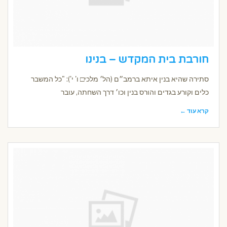
חורבת בית המקדש – בנינו
סתירה שהיא בנין איתא ברמב״ם (הל׳ מלכי□ ו' י'): "כל המשבר
כלים וקורע בגדים והורס בנין וכו׳ דרך השחתה, עובר
קרא עוד ←