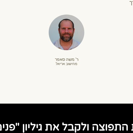
ך
ר' משה סאפר
מהישוב אריאל
תפוצה ולקבל את גיליון "פנימ