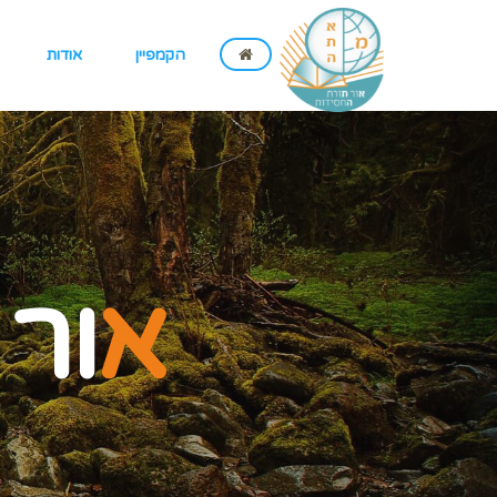
הקמפיין
אודות
א
ור