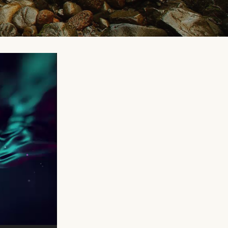
נגן
וידאו