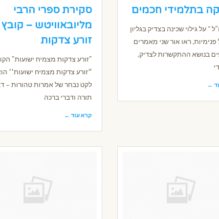
קה בתלמידי חכמים
סקירת ספרי הרבי
מליובאוויטש – קובץ
 ־ על גילוי שכינה בצדיק בגליון
זורע צדקות
ל פנימיות, ראו אור שני מאמרים
ם בנושא ההתקשרות לצדיק,
"זורע צדקות מצמיח ישועות" הקו
י
״זורע צדקות מצמיח ישועות׳׳ הו
לקט נבחר של אמרות טהורות – דב
ד ←
תורה ודברי ברכה
קרא עוד ←