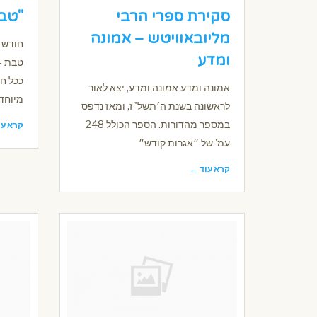
סקירת ספרי הרבי
"טבת
מליובאוויטש – אמונה
חודש 
ומדע
טבת –
ככל ח
אמונה ומדע אמונה ומדע, יצא לאור
מיוחדת
לראשונה בשנת ה׳תשל"ז, ומאז נדפס
במספר מהדורות. הספר הכולל 248
קרא עו
עמ' של ״אגרות קודש״
קרא עוד ←