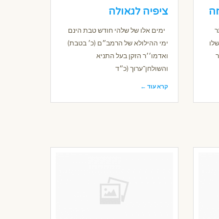
ה
ציפיה לגאולה
תר
ימים אלו של שלהי חודש טבת הינם
לו
ימי ההילולא של הרמב״ם (כ׳ בטבת)
ר
ואדמו׳׳ר הזקן בעל התניא
והשולחן־ערוך (כ״ד
קרא עוד ←