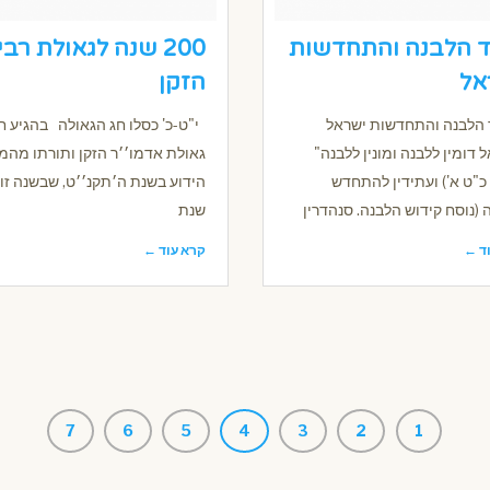
ד הלבנה והתחדשות
200 שנה לגאולת רבי
אל
הזקן
הלבנה והתחדשות ישראל
י"ט-כ' כסלו חג הגאולה בהגיע ח
 דומין ללבנה ומונין ללבנה"
גאולת אדמו׳׳ר הזקן ותורתו מה
כ"ט א') ועתידין להתחדש
הידוע בשנת ה׳תקנ׳׳ט, שבשנה זו,
(נוסח קידוש הלבנה. סנהדרין
שנת
ד ←
קרא עוד ←
7
6
5
4
3
2
1