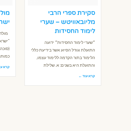
סקירת ספרי הרבי
מול
מליובאוויטש – שערי
ישר
לימוד החסידות
מולד 
"ישראל
״שערי לימוד החסידות״ ידועה
(סוכה 
התועלת וגודל הסיוע אשר בידיעת כללי
כמותה 
הלימוד בתור הקדמה ללימוד עצמו,
והתועלת היא בשנים: א. שלילת
קרא עו
קרא עוד ←