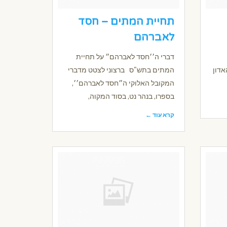
תחיית המתים – חסד
לאברהם
דברי ה׳׳חסד לאברהם״ על תחיית
אדון
המתים בתש"ס ברצוני לצטט מדברי
המקובל האלוקי ה״חסד לאברהם׳׳,
בספרו, בנהר נט, בסוד המקוה,
קרא עוד ←