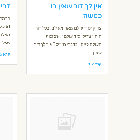
אין לך דור שאין בו
דבי
כמשה
הרמח"ל
61 ש
צדיק יסוד עולם מאז ומעולם, בכל דור
מאלפי
היה ״צדיק יסוד עולם״, שבזכותו
שעל יד
העולם קיים, וכדברי חז״ל: ״איך לך דור
שאין
קרא עו
קרא עוד ←