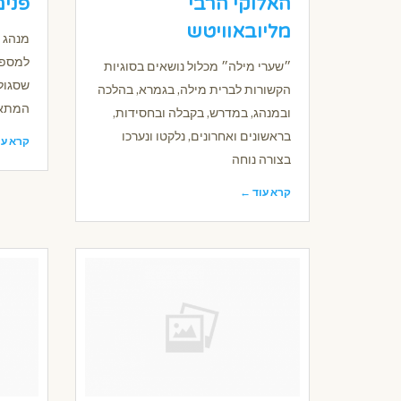
האלוקי הרבי
פנימ
מליובאוויטש
מנהג 
למספר
״שערי מילה״ מכלול נושאים בסוגיות
שסגול
הקשורות לברית מילה, בגמרא, בהלכה
המתאי
ובמנהג, במדרש, בקבלה ובחסידות,
בראשונים ואחרונים, נלקטו ונערכו
קרא עו
בצורה נוחה
קרא עוד ←