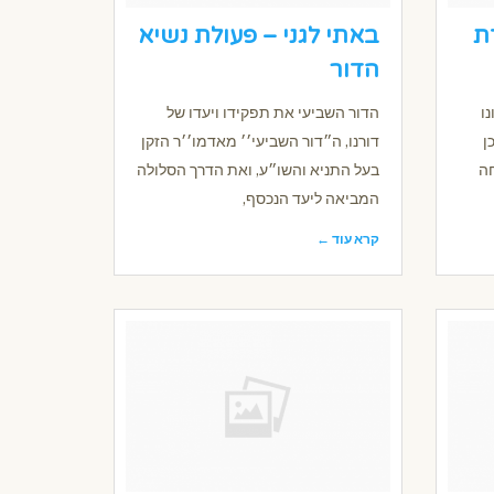
ת
באתי לגני – פעולת נשיא
הדור
נו
הדור השביעי את תפקידו ויעדו של
ן
דורנו, ה״דור השביעי׳׳ מאדמו׳׳ר הזקן
חה
בעל התניא והשו״ע, ואת הדרך הסלולה
המביאה ליעד הנכסף,
קרא עוד ←