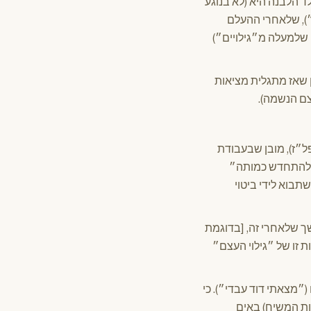
ד הלבנה היא (לא בנוגע
״), שלאחרי ההעלם
שלמעלה מ״גילויים״)
 שאז מתגלית מציאות
ם הנשמה).
פל״ז), מובן שבעבודת
ם להתחדש כמותה״
בוא לידי ביטוי
שך שלאחרי זה, [בדוגמת
 זו של ״גילוי העצם״
״מצאתי דוד עבדי״). כי
מות המשיח) באים