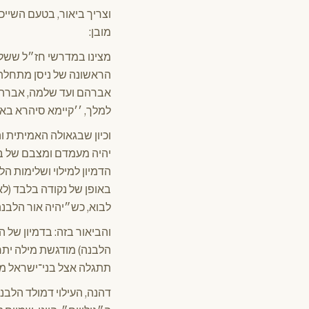
וצריך ביאור, בטעם השיי
מובן:
מצינו במדרשי חז״ל ששלימ
הראשונה של ניסן מתחלת 
אברהם ועד שלמה, אברהם
למלך, ׳׳קיימא סיהרא באש
וכיון שבגאולה האמיתית ו
יהיה מעמדם ומצבם של בנ
הדמיון למילוי ושלימות ה
באופן של נקודה בלבד (לא
לבוא, כש״יהיה אור הלבנ
והביאור בזה: בדמיון של 
הלבנה) מודגשת מילה יתרה
תתגלה אצל בני־ישראל מ
דהנה, העילוי דמולד הלבנה