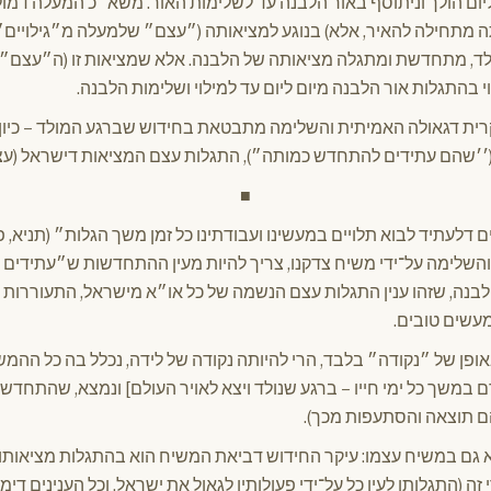
 ליום הולך וניתוסף באור הלבנה עד לשלימות האור. משא״כ המעלה דמול
תה מתחילה להאיר, אלא) בנוגע למציאותה (״עצם״ שלמעלה מ״גילויים
ד, מתחדשת ומתגלה מציאותה של הלבנה. אלא שמציאות זו (ה״עצם״ 
 בהתגלות אור הלבנה מיום ליום עד למילוי ושלימות הלבנה.
רית דגאולה האמיתית והשלימה מתבטאת בחידוש שברגע המולד – כיון
(׳׳שהם עתידים להתחדש כמותה״), התגלות עצם המציאות דישראל (עצ
■
ם דלעתיד לבוא תלויים במעשינו ועבודתינו כל זמן משך הגלות״ (תניא, 
השלימה על־ידי משיח צדקנו, צריך להיות מעין ההתחדשות ש״עתידי
בנה, שזהו ענין התגלות עצם הנשמה של כל או״א מישראל, התעוררות שת
מעשים טובים.
ופן של ״נקודה״ בלבד, הרי להיותה נקודה של לידה, נכלל בה כל ההמ
במשך כל ימי חייו – ברגע שנולד ויצא לאויר העולם] ונמצא, שהתחדשות
הם תוצאה והסתעפות מכך).
 גם במשיח עצמו: עיקר החידוש דביאת המשיח הוא בהתגלות מציאותו (
זה (התגלותו לעין כל על־ידי פעולותיו לגאול את ישראל, וכל הענינים די