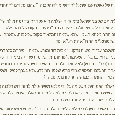
כות של גאולת עם ישראל לחידוש (מולד) הלבנה (״שהם עתידים להתחדש
ותם של בני ישראל בזמן (דוד ו)שלמה היא על דרך ובדוגמת מילוי וש
להאיר, וכל שהיא הולכת מאירה עד ט״ו ימים ודסקוס שלה מתמלא… כך 
 התחיל להאיר… כיון שבא שלמה נתמלא דיסקוס של לבנה, שנאמר וי
למותא״ (זוהר ח״א ק"נ רע״א ועוד).
השלמה על־ידי משיח צדקנו, ״מבית דוד ומזרע שלמה״ (פיה״מ סנהדרין 
י־ישראל בתכלית השלימות (עוד יותר מהשלימות שהיתה בזמן דוד ושלמ
לבנה (בט״ו בחודש) ולא למולד הלבנה (בראש חודש), שזה עתה נתחדש א
חרי ההעלם והכיסוי לגמרי ברגע שלפני המולד), שלא בערך למילוי ושל
ה כאור החמה… כמו שהיתה קודם מיעוטה״?!
הגאולה האמיתית והשלימה על־ידי מלכא משיחא, למולד וחידוש הלבנה (ו
 שיש במולד וחידוש, גם לגבי מילוי ושלימות, ובגאולה העתידה לבוא 
עלה זו, שהם עתידים להתחדש כמותה״.
 (בראש חודש) לגבי מילוי ושלימות הלבנה (בט"ו) – שמילוי ושלימות הוא