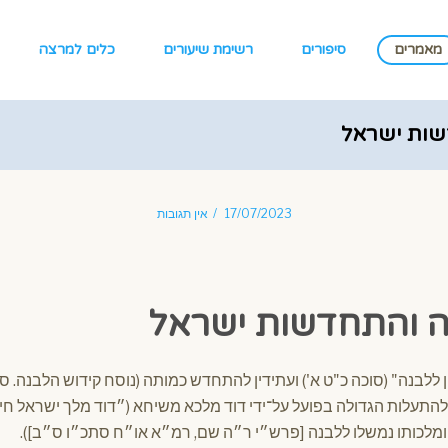
מאמרים
סיפורים
רשימת שיעורים
כלים למרצה
שות ישראל
17/07/2023
אין תגובות
ה והתחדשות ישראל
ן ללבנה" (סוכה כ"ט א') ועתידין להתחדש כמותה (נוסח קידוש הלבנה. סנה
התעלות הגדולה בפועל על־ידי דוד מלכא משיחא (״דוד מלך ישראל חי ו
 ומלכותו נמשלו ללבנה [פרש״י ר״ה שם, רמ״א או״ח סתכ״ו ס״ב]).