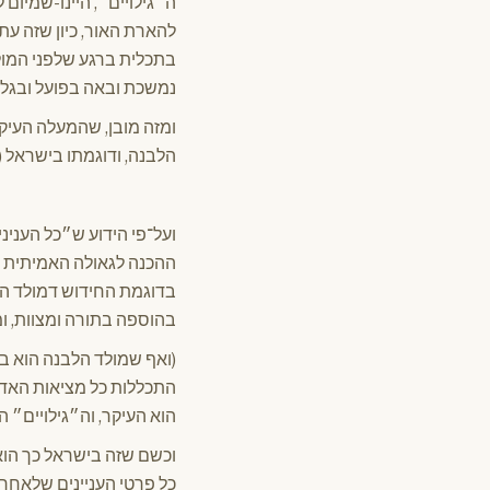
ה״גילויים״, היינו-שמיום
להארת האור, כיון שזה ע
בתכלית ברגע שלפני המול
נמשכת ובאה בפועל ובגלוי
ומזה מובן, שהמעלה העיק
הלבנה, ודוגמתו בישראל 
ועל־פי הידוע ש״כל העניני
ההכנה לגאולה האמיתית ו
בדוגמת החידוש דמולד הל
בהוספה בתורה ומצוות, ו
(ואף שמולד הלבנה הוא בא
התכללות כל מציאות האדם 
הוא העיקר, וה״גילויים״ 
וכשם שזה בישראל כך הוא
כל פרטי העניינים שלאחרי 