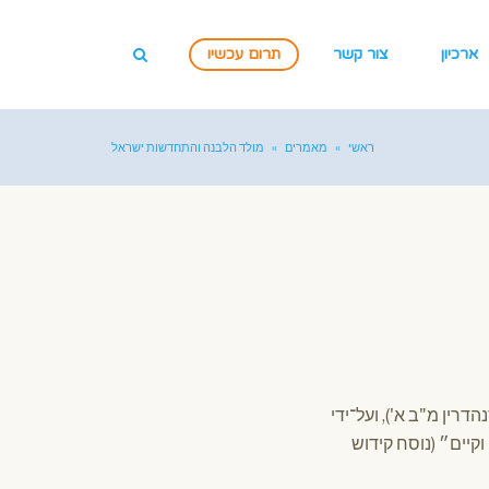
ארכיון
צור קשר
תרום עכשיו
ראשי
»
מאמרים
»
מולד הלבנה והתחדשות ישראל
דרין מ"ב א'), ועל־ידי
קיים״ (נוסח קידוש