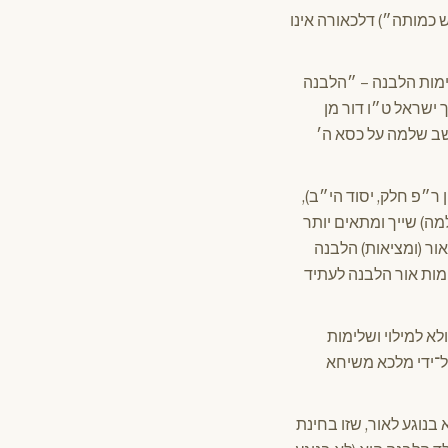
 כמותה״) דלכאורה אינו
לימות הלבנה – ״הלבנה
ישראל ט״ו דור מן
שב שלמה על כסא ה׳
ר״פ חלק, יסוד הי״ב),
ה) שייך ומתאים יותר
ור (ומציאות) הלבנה
ימות אור הלבנה לעתיד
לא למילוי ושלימות
על־ידי מלכא משיחא
 בנוגע לאור, שזו בחינת