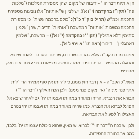
הן אותיות דבר הוי׳ – דיבורו של מקום, שהן מספירת המלכות ("מלכות
פה"
(תקו״ז בהקדמה (י"ז
א')), יש לציין ש״אותיות" אלו נובעות מספירת
החכמה, וכמ״ש
(תהילים ק"ד כ"ד):
"כולם בחכמה עשית", כי מספירת
החכמה נמשכות "אותיות" המחשבה ו"אותיות" הדיבור, שהן "עלמין
סתימין דלא אתגלין"
(תקו׳׳ז בהקדמה (י"ז א')) –
מחשבה, "ועלמין
דאתגליין" – דיבור
(ראה תו׳׳א ויחי נ' א').
אמנם מדת הקב״ה שלא כמדת בשר ודם, שדיבור האדם – לאחר שיוצא
ומתגלה מהנפש – הריהו נפרד ממנה ונעשה מציאות בפני עצמו ואינו חלק
מהנפש.
משא״כ הקב״ה – אין דבר חוץ ממנו, כי להיותו אין סוף אמיתי הרי "לית
אתר פנוי מיניה" (אין מקום פנוי ממנו), ולכן הכח האלקי ("דבר הוי״׳)
הבורא את הנברא, הריהו מאוחד במהותו ועצמותו ית׳ גם לאחר שיצא אל
הפועל לברוא את הנברא, כמו שהיה מאוחד במהותו ועצמותו יחי בטרם
האצילו ה' לפעול את הבריאה.
ולכן יש בכח ה״דבר הוי״׳ לברוא יש מאין, שהוא ביכולת עצמותו ית׳ בלבד,
כמבואר בתורת החסידות.