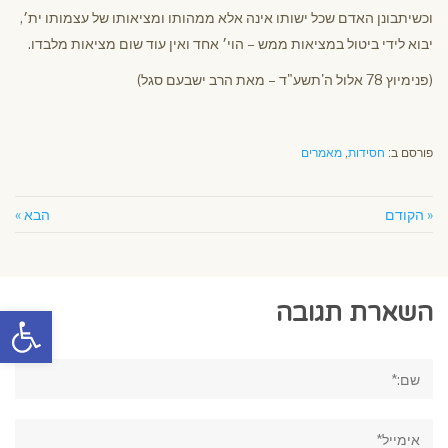
וכשיתבונן האדם שכל ישותו אינה אלא ממהותו ומציאותו של עצמותו ית׳,
יבוא לידי ביטול במציאות ממש – הוי׳ אחד ואין עוד שום מציאות מלבדו.
(פנימיוץ 78 אלול ה'תשע"ד – מאת הרב ישבעם סגל)
פורסם ב:
חסידות
,
מאמרים
« הקודם
הבא »
השארת תגובה
פתח סרגל
שם:*
אימייל*