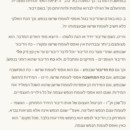
במחשבת המדבר, כך למעלה בא״ס ב׳׳ה יציאת האור והחיות ממנו ית׳
מההעלם אל הגילוי לברוא עולמות ולהחיותם נק׳ בשם דבור.
ב. כמו באדם שהדיבור בטל ואפסי לעומת שרשו בנפש, וכך הכח האלקי
כלא חשיב לעומת שרשו שבעצמותו ית'.
והיינו, כשם שדיבור יחיד או הגה כלשהו – היוצא מפי האדם המדבר, הוא
מצומצם ביותר ובבחינת אין ואפס לעומת שרשו ומקורו – כח הדיבור
שבנפש, שהרי מצד כח הדיבור יוכל לדבר דיבורים עד אין קץ (רק
כלי
הדיבור הגופניים – מזדקנים ומתבלים, ולא
כח
הדיבור שהוא רוחני בנפש).
וכך גם
כח הדיבור
שבנפש – גם הוא אפסי לעומת שרשו – כח המחשבה
שבנפש, וגם
כח המחשבה
אפסי לעומת שרשו, היינו – המידות (הרגש)
שבנפש, וגם המידות הן אפסיות לעומת שרשן שהוא השכל המוליד את
המידות, שגם הוא אפסי לעומת הנפש עצמה על כל גילוייה העצמיים.
כל־שכן וק״ו – הביטול העצום של אותו דיבור היחיד התחתון – הגשמי –
לעומת עצם הנפש העליונה, אעפ״י שגם הנפש אינה אלא מציאות נברא,
והמרחק בין הדיבור לנפש הוא בחמש מדריגות בלבד, מכל מקום ־ הוא
כאין ואפס לעומת הנפש עצמה.