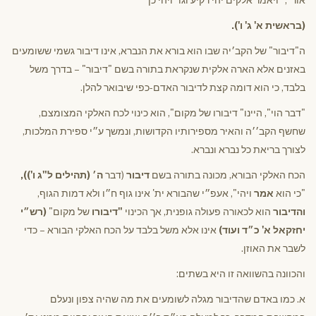
(בראשית א' ג' ו').
ה"דיבור" של הקב׳יה שבו הוא בורא את הנברא, אינו דיבור גשמי ששומעים
באזנים אלא הארה אלקית שנקראת בתורה בשם "דיבור" – בדרך משל
בלבד, כי הוא דומה קצת לדיבור האדם-כפי שיבואר להלן.
"דבר הוי", היינו" דיבורו של מקום", הוא כינוי לכח האלקי המצומצם,
שחשף הקב׳׳ה והאיר מספירותיו הקדושות, ונמשך ע״י ספירת המלכות,
לצורך בריאת כל נברא ונברא.
הכח האלקי הבורא, מכונה בתורה בשם
דיבור
(דבר
ה׳ (תהילים ל"ג ו')),
"כי הוא
אמר
ויהי", אעפ״י שהבורא ית' אינו גוף ח״ו ולא דמות הגוף,
והדיבור
הוא לכאורה פעולה גופנית, אך הכינוי
"דיבורו
של מקום"
(רש״י
יחזקאל א' כ״ד ועוד)
אינו אלא משל בלבד על הכח האלקי הבורא – כדי
לשבר את האוזן.
והכוונה בהשוואה זו היא בשתים:
א. כמו באדם שהדיבור מגלה לשומעים את מה שהיה צפון ונעלם