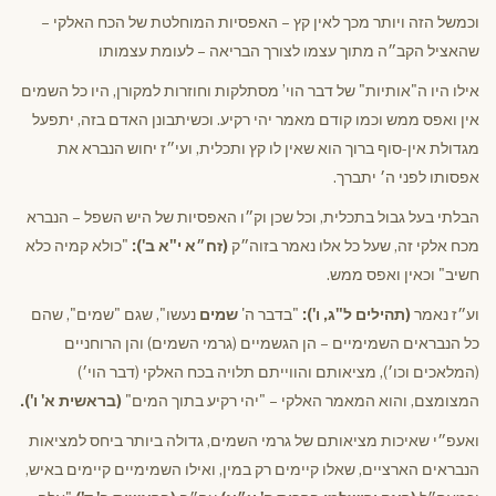
וכמשל הזה ויותר מכך לאין קץ – האפסיות המוחלטת של הכח האלקי –
שהאציל הקב״ה מתוך עצמו לצורך הבריאה – לעומת עצמותו
אילו היו ה"אותיות" של דבר הוי’ מסתלקות וחוזרות למקורן, היו כל השמים
אין ואפס ממש וכמו קודם מאמר יהי רקיע. וכשיתבונן האדם בזה, יתפעל
מגדולת אין-סוף ברוך הוא שאין לו קץ ותכלית, ועי״ז יחוש הנברא את
אפסותו לפני ה׳ יתברך.
הבלתי בעל גבול בתכלית, וכל שכן וק״ו האפסיות של היש השפל – הנברא
מכח אלקי זה, שעל כל אלו נאמר בזוה״ק
(זח״א י"א ב'):
"כולא קמיה כלא
חשיב" וכאין ואפס ממש.
וע״ז נאמר
(תהילים ל"ג, ו'):
"בדבר ה'
שמים
נעשו", שגם "שמים", שהם
כל הנבראים השמימיים – הן הגשמיים (גרמי השמים) והן הרוחניים
(המלאכים וכו׳), מציאותם והווייתם תלויה בכח האלקי (דבר הוי׳)
המצומצם, והוא המאמר האלקי – "יהי רקיע בתוך המים"
(בראשית א' ו').
ואעפ״י שאיכות מציאותם של גרמי השמים, גדולה ביותר ביחס למציאות
הנבראים הארציים, שאלו קיימים רק במין, ואילו השמימיים קיימים באיש,