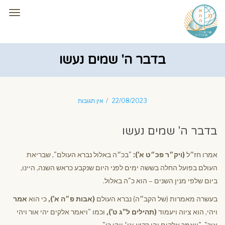
תפרי
בדבר ה' שמים נעשו
22/08/2023
אין תגובות
בדבר ה' שמים נעשו
אמרו חז״ל
(ויק״ר פכ״ט א'):
"בכ״ה באלול נברא העולם", שבריאת
העולם בפועל החלה בששה ימים לפני היום שנקבע כראש השנה, היינו,
ביום שלפי מנין השנים – הוא כ"ה באלול.
בעשרה מאמרות (של הקב״ה) נברא העולם
(אבות פ״ה א'),
כי הוא
אמר
ויהי, הוא ציוה ויעמוד
(תהילים ל"ג ט'),
וכמו "ויאמר אלקים יהי אור ויהי
אור", "ויאמר אלקים יהי רקיע וגו׳ ויהי כן"