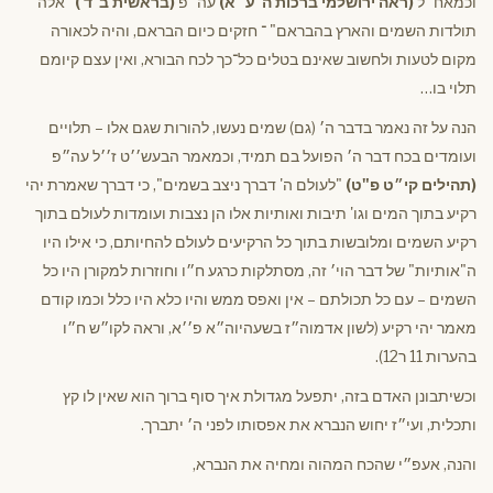
וכמאח״ל
(ראה ירושלמי ברכות ה' ע״א)
עה״פ
(בראשית ב' ד')
"אלה
תולדות השמים והארץ בהבראם" ־ חזקים כיום הבראם, והיה לכאורה
מקום לטעות ולחשוב שאינם בטלים כל־כך לכח הבורא, ואין עצם קיומם
תלוי בו…
הנה על זה נאמר בדבר ה׳ (גם) שמים נעשו, להורות שגם אלו – תלויים
ועומדים בכח דבר ה׳ הפועל בם תמיד, וכמאמר הבעש׳׳ט ז׳׳ל עה״פ
(תהילים קי״ט פ"ט)
"לעולם ה' דברך ניצב בשמים", כי דברך שאמרת יהי
רקיע בתוך המים וגו' תיבות ואותיות אלו הן נצבות ועומדות לעולם בתוך
רקיע השמים ומלובשות בתוך כל הרקיעים לעולם להחיותם, כי אילו היו
ה"אותיות" של דבר הוי׳ זה, מסתלקות כרגע ח״ו וחוזרות למקורן היו כל
השמים – עם כל תכולתם – אין ואפס ממש והיו כלא היו כלל וכמו קודם
מאמר יהי רקיע (לשון אדמוה״ז בשעהיוה״א פ׳׳א, וראה לקו״ש ח״ו
בהערות 11 ר12).
וכשיתבונן האדם בזה, יתפעל מגדולת איך סוף ברוך הוא שאין לו קץ
ותכלית, ועי״ז יחוש הנברא את אפסותו לפני ה׳ יתברך.
והנה, אעפ״י שהכח המהוה ומחיה את הנברא,