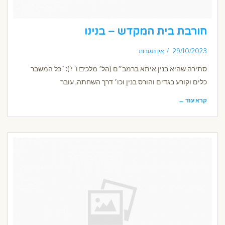
חורבת בית המקדש – בנינו
29/10/2023
אין תגובות
סתירה שהיא בנין איתא ברמב״ם (הל׳ מלכי□ ו' י'): "כל המשבר
כלים וקורע בגדים והורס בנין וכו׳ דרך השחתה, עובר
קרא עוד ←