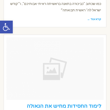
כמו שכתוב "כביכורה בתאנה בראשיתה ראיתי אבותיכם", ו׳׳קודש
ישראל לה׳ ראשית תבואתה״
קרא עוד ←
פתח סרגל
לימוד החסידות מחיש את הגאולה