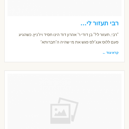
רבי תעזור לי…
"רבי, תעזור לי!" בן דודי ר' אהרון דוד הינו חסיד ויז׳ניץ. כשהגיע
פעם ללוס אנג׳לס פגש את מי שהיה ה׳חברותא׳
קרא עוד ←