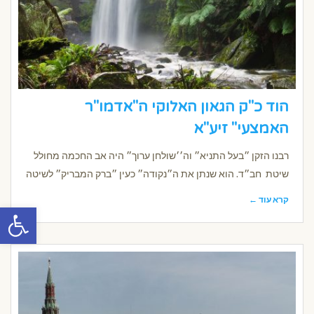
הוד כ"ק הגאון האלוקי ה"אדמו"ר
האמצעי" זיע"א
רבנו הזקן ״בעל התניא״ וה׳׳שולחן ערוך״ היה אב החכמה מחולל
שיטת חב״ד. הוא שנתן את ה״נקודה״ כעין ״ברק המבריק״ לשיטה
קרא עוד ←
פתח סרגל