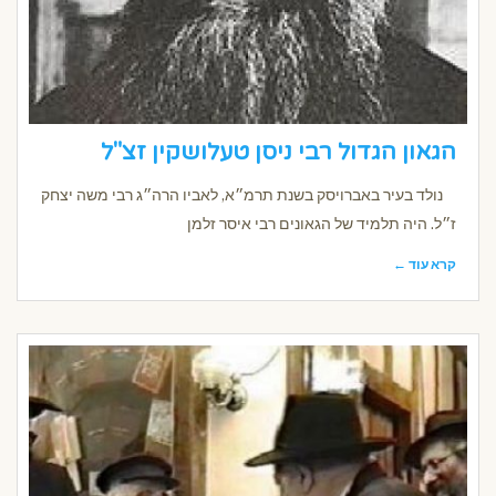
הגאון הגדול רבי ניסן טעלושקין זצ"ל
נולד בעיר באברויסק בשנת תרמ״א, לאביו הרה״ג רבי משה יצחק
ז״ל. היה תלמיד של הגאונים רבי איסר זלמן
קרא עוד ←