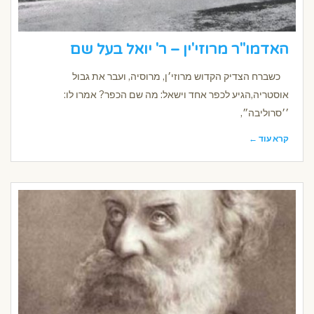
האדמו"ר מרוזי'ין – ר' יואל בעל שם
כשברח הצדיק הקדוש מרוזי׳ן, מרוסיה, ועבר את גבול
אוסטריה,הגיע לכפר אחד וישאל: מה שם הכפר? אמרו לו:
׳׳סרוליבה״,
קרא עוד ←