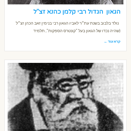
הגאון הגדול רבי קלמן כהנא זצ"ל
נולד בלבוב בשנת עת״ר לאביו הגאון רבי בנימין זאב הכהן זצ״ל
(שהיה נכדו של הגאון בעל "קונטרס הספקות", תלמיד
קרא עוד ←