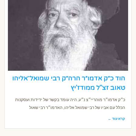
הוד כ״ק אדמו״ר הרה״ק רבי שמואל־אליהו
טאוב זצ"ל ממודז'יץ
כ״ק אדמו״ר מוהריי״צ נ״ע, היה עומד בקשר של ידידות ועסקנות
הכלל עם אביו של רבי שמואל אליהו, האדמו״ר רבי שאול
קרא עוד ←