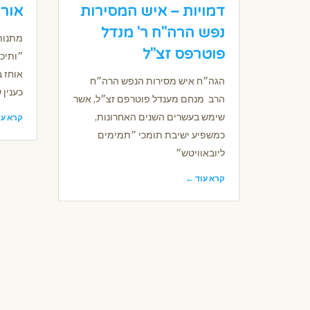
דמויות – איש המסירות
אורה
נפש הרה"ח ר' מנדל
מתנות
פוטרפס זצ"ל
״ותיכ
אוחז 
הגה״ח איש מסירות הנפש הרה״ח
כענין
הרב מנחם מענדל פוטרפם זצ״ל, אשר
שימש בעשרים השנים האחרונות,
קרא עו
כמשפיע ישיבת תומכי ״תמימים
ליובאוויטש״
קרא עוד ←