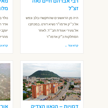
רבי אברהם חיים נאה
מאיר
זצ"ל
מלוב
היה מן הראשונים שהתקשרו בלב ונפש
נולד ב
אל כ׳׳ק אדמו״ר נשיא דורנו. במכתבו
אדר תר
אל צעירי אגודת חב׳׳ד, לאחר
יעקב ש
הסתלקות כ״ק אדמו״ר
מהריש
קרא עוד ←
קרא עו
דמויות – הגאון הצדיק
אור 