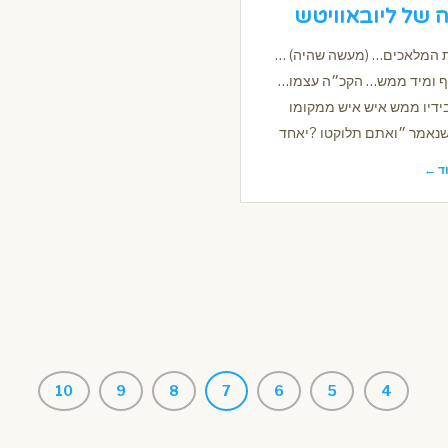
 של ליובאוויטש
 המלאכים… (מעשה שהיה) …
ף ומיד ממש… הקכ״ה עצמו…
בידיו ממש איש איש ממקומו
 שנאמר ״ואתם תלוקטו ?יאחד
ד ←
10
9
8
7
6
5
4