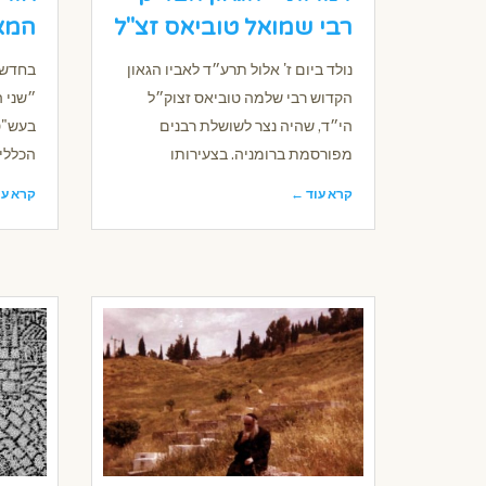
רבי שמואל טוביאס זצ"ל
המאו
נולד ביום ז' אלול תרע״ד לאביו הגאון
בחדש 
הקדוש רבי שלמה טוביאס זצוק״ל
״שני ה
הי״ד, שהיה נצר לשושלת רבנים
בעש"ט
מפורסמת ברומניה. בצעירותו
הכללי
קרא עוד ←
קרא עו