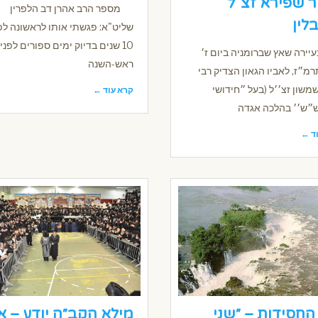
 שפירא זצ"ל
מספר הרב אהרן דב הלפרין
לין
שליט"א: פגשתי אותו לראשונה לפ
10 שנים בדיוק ימים ספורים לפני
עיירה שאץ שברומניה ביום ז׳
ראש-השנה
מ״ז, לאביו הגאון הצדיק רבי
משון זצ׳׳ל (בעל ״חידושי
קרא עוד ←
״ש׳׳ בהלכה אגדה
ד ←
החסידות – ״שני
מילא הקב״ה יודע – א