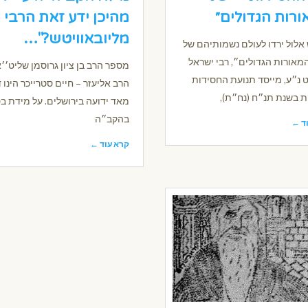
רות הגדולים״
מהיכן ידע זאת הרבי
מליובאוויטש?"…
אלול ירדו לעולם נשמותיהם של
מאורות הגדולים״, רבי ישראל
מספר הרב בן ציון גרוסמן שליט׳׳א
 נ״ע, מייסד תנועת החסידות
הרב אליעזר – חיים סטרייכר הינו 
ת בשנת תנ״ח (נח״ת),
מאד ידועה בירושלים. על מידת בט
בהקב״ה
ד ←
קרא עוד ←