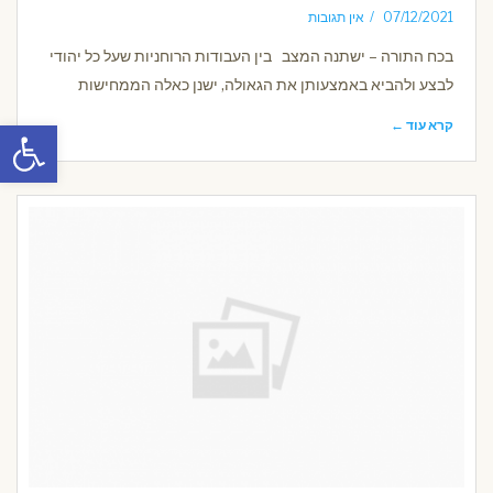
07/12/2021
אין תגובות
בכח התורה – ישתנה המצב בין העבודות הרוחניות שעל כל יהודי
לבצע ולהביא באמצעותן את הגאולה, ישנן כאלה הממחישות
פתח סרגל
קרא עוד ←