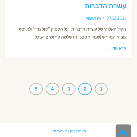
עשרת הדברות
07/12/2021
אין תגובות
הקול האלוקי של עשרת הדברות על הפסוק ״קול גדול ולא יסף״
מביא המדרש (שמו״ר ספכ״ח) שלשה פירושים: א. כל
קרא עוד ←
5
4
3
2
1
גלילה
האתר נבנה ע"י
אלעד סיון