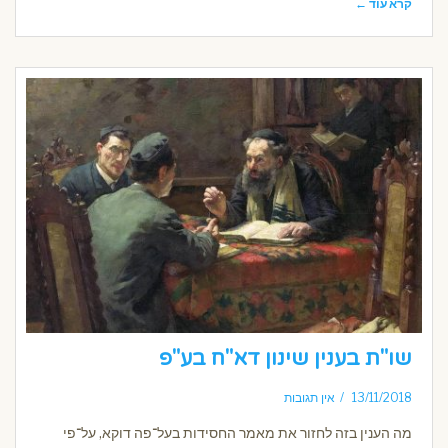
קרא עוד ←
שו"ת בענין שינון דא"ח בע"פ
13/11/2018
אין תגובות
מה הענין בזה לחזור את מאמר החסידות בעל־פה דוקא, על־פי