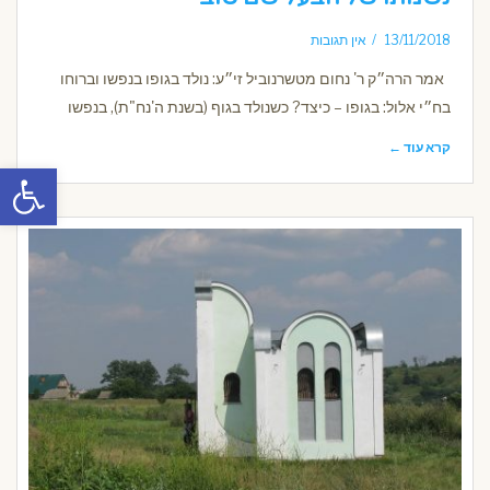
13/11/2018
אין תגובות
אמר הרה״ק ר' נחום מטשרנוביל זי״ע: נולד בגופו בנפשו וברוחו
בח״י אלול: בגופו – כיצד? כשנולד בגוף (בשנת ה'נח"ת), בנפשו
קרא עוד ←
פתח סרגל