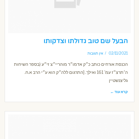
הבעל שם טוב גדולתו וצדקותו
02/11/2021
אין תגובות
הכנסת אורחים כותב כ״ק אדמו״ר מוהריי״צ זי״ע (בספר השיחות
ה׳תרצ״ז עמ' 161 ואילך. [התרגום ללה״ק הוא ע״י הרב א.ח.
גליצנשטיין
קרא עוד ←