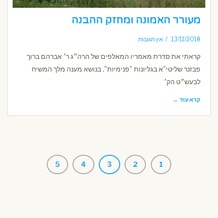
מעורר האמונה ומחזק ההבנה
13/11/2018
אין תגובות
קראתי את סדרת מאמריו המאלפים של הרה״ג ר׳ אברהם ברוך
פבזנר שליטי"א בגליונות "פנימיות", בנושא מענה מלך המשיח
לבעש״ט הק׳
קרא עוד ←
5
4
3
2
1