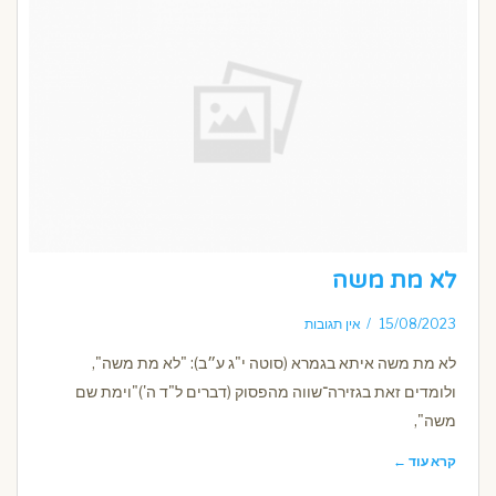
לא מת משה
15/08/2023
אין תגובות
לא מת משה איתא בגמרא (סוטה י"ג ע״ב): "לא מת משה",
ולומדים זאת בגזירה־שווה מהפסוק (דברים ל"ד ה')"וימת שם
משה",
קרא עוד ←