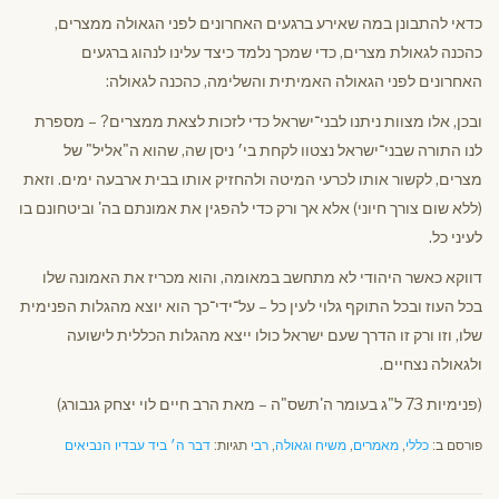
כדאי להתבונן במה שאירע ברגעים האחרונים לפני הגאולה ממצרים,
כהכנה לגאולת מצרים, כדי שמכך נלמד כיצד עלינו לנהוג ברגעים
האחרונים לפני הגאולה האמיתית והשלימה, כהכנה לגאולה:
ובכן, אלו מצוות ניתנו לבני־ישראל כדי לזכות לצאת ממצרים? – מספרת
לנו התורה שבני־ישראל נצטוו לקחת בי׳ ניסן שה, שהוא ה"אליל" של
מצרים, לקשור אותו לכרעי המיטה ולהחזיק אותו בבית ארבעה ימים. וזאת
(ללא שום צורך חיוני) אלא אך ורק כדי להפגין את אמונתם בה' וביטחונם בו
לעיני כל.
דווקא כאשר היהודי לא מתחשב במאומה, והוא מכריז את האמונה שלו
בכל העוז ובכל התוקף גלוי לעין כל – על־ידי־כך הוא יוצא מהגלות הפנימית
שלו, וזו ורק זו הדרך שעם ישראל כולו ייצא מהגלות הכללית לישועה
ולגאולה נצחיים.
(פנימיות 73 ל"ג בעומר ה'תשס"ה – מאת הרב חיים לוי יצחק גנבורג)
פורסם ב:
כללי
,
מאמרים
,
משיח וגאולה
,
רבי
תגיות:
דבר ה׳ ביד עבדיו הנביאים