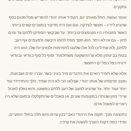
ונזקקים.
אומר ועושה. החל מאותו יום, הקפיד אותו יהודי להפריש מכל סכום כסף
שהגיע לידיו – מעשר לצדקה. וגם אם היה מדובר במצבים קשים ביותר,
כאשר מזונותיו היו מצומצמים ביותר, עד שבקושי הספיקו ללחם צר ומים
לחץ – גם אז לא ויתר. הוא חסך מפת לחמו היבשה ולפעמים אף רעב
ללחם, ולא שת ליבו לכל אלו שלעגו לתמימות ולנאיביות שלו. הוא היה
בטוח בביטחון מלא ש׳ההשקעה משתלמת׳ וסוף כל סוף בוודאי ובוודאי
ירוויח כפל כפליים ויתעשר.
אלא שלא תמיד רואים את הדברים מיד בעיני בשר. עברו ימים ושבועות,
ומצב פרנסתו של אותו יהודי, שבלאו הכי לא היה שפיר, הלך והתדרדר עוד
יותר ועוד יותר. עד שהגיע למצב של רעב ללחם כפשוטו, והוא נאלץ לאכול
שיירי מזון שנותרו במקומות שונים, או מאכלים שהתקלקלו וכמעט שלא היו
ראויים למאכל אדם.
כתוצאה מכך, תקפו את היהודי כאבי־בטן עזים והוא חלה בחולי המעיים,
ומידי כמה דקות הוצרך לעשות את צרכיו.