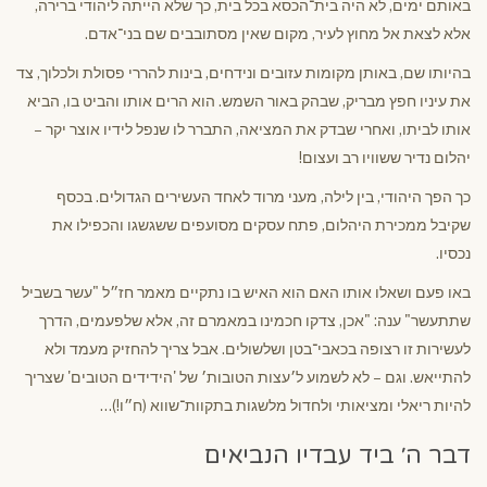
באותם ימים, לא היה בית־הכסא בכל בית, כך שלא הייתה ליהודי ברירה,
אלא לצאת אל מחוץ לעיר, מקום שאין מסתובבים שם בני־אדם.
בהיותו שם, באותן מקומות עזובים ונידחים, בינות להררי פסולת ולכלוך, צד
את עיניו חפץ מבריק, שבהק באור השמש. הוא הרים אותו והביט בו, הביא
אותו לביתו, ואחרי שבדק את המציאה, התברר לו שנפל לידיו אוצר יקר –
יהלום נדיר ששוויו רב ועצום!
כך הפך היהודי, בין לילה, מעני מרוד לאחד העשירים הגדולים. בכסף
שקיבל ממכירת היהלום, פתח עסקים מסועפים ששגשגו והכפילו את
נכסיו.
באו פעם ושאלו אותו האם הוא האיש בו נתקיים מאמר חז״ל "עשר בשביל
שתתעשר" ענה: "אכן, צדקו חכמינו במאמרם זה, אלא שלפעמים, הדרך
לעשירות זו רצופה בכאבי־בטן ושלשולים. אבל צריך להחזיק מעמד ולא
להתייאש. וגם – לא לשמוע ל׳עצות הטובות׳ של 'הידידים הטובים' שצריך
להיות ריאלי ומציאותי ולחדול מלשגות בתקוות־שווא (ח״ו!)…
דבר ה׳ ביד עבדיו הנביאים