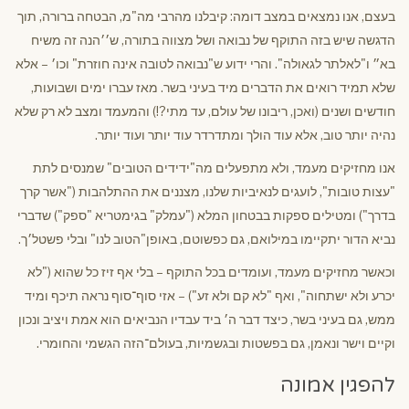
בעצם, אנו נמצאים במצב דומה: קיבלנו מהרבי מה"מ, הבטחה ברורה, תוך
הדגשה שיש בזה התוקף של נבואה ושל מצווה בתורה, ש׳׳הנה זה משיח
בא״ ו"לאלתר לגאולה". והרי ידוע ש"נבואה לטובה אינה חוזרת" וכו׳ – אלא
שלא תמיד רואים את הדברים מיד בעיני בשר. מאז עברו ימים ושבועות,
חודשים ושנים (ואכן, ריבונו של עולם, עד מתי?!) והמעמד ומצב לא רק שלא
נהיה יותר טוב, אלא עוד הולך ומתדרדר עוד יותר ועוד יותר.
אנו מחזיקים מעמד, ולא מתפעלים מה"ידידים הטובים" שמנסים לתת
"עצות טובות", לועגים לנאיביות שלנו, מצננים את ההתלהבות ("אשר קרך
בדרך") ומטילים ספקות בבטחון המלא ("עמלק" בגימטריא "ספק") שדברי
נביא הדור יתקיימו במילואם, גם כפשוטם, באופן"הטוב לנו" ובלי פשטל׳ך.
וכאשר מחזיקים מעמד, ועומדים בכל התוקף – בלי אף זיז כל שהוא ("לא
יכרע ולא ישתחוה", ואף "לא קם ולא זע") – אזי סוף־סוף נראה תיכף ומיד
ממש, גם בעיני בשר, כיצד דבר ה׳ ביד עבדיו הנביאים הוא אמת ויציב ונכון
וקיים וישר ונאמן, גם בפשטות ובגשמיות, בעולם־הזה הגשמי והחומרי.
להפגין אמונה