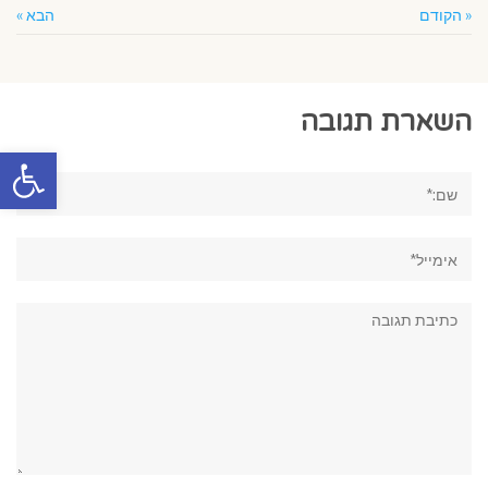
« הקודם
הבא »
השארת תגובה
פתח סרגל
שם:*
אימייל*
תגובה: