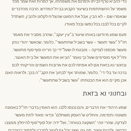
כדי להביא טרף לביתו ולפרנס את משפחתו, אך למרות זאת שמר מכל
משמר על ההשתתפות בשיעור הקבוע בבית־המדרש. הרבה מהדברים
שנאמרו שם – לא הבין, אבל את המעט שהצליח לקלוט ולהבין, השתדל
לקיים בכל לבבו בכל נפשו ובכל מאודו.
פעם שמע מיודענו באותו שיעור ב"עין יעקב", שהרב מסביר את מאמר
חז״ל "עשר תעשר – עשר בשביל שתתעשר". כלומר, שכאשר יהודי נותן
מעשר מכספו לצדקה – מובטח לו שעל־ידי כך הריהו סוף סוף מתעשר.
וחז״ל אף מוסיפים שעל כך נאמר "הביאו את המעשר אל בית האוצר,
ובחנוני נא בזאת אם לא אפתח לכם את ארובות השמים והריקותי לכם
ברכה עד בלי די". כלומר, שמותר אף 'לבחון' את הקב׳׳ה בכך, ולראות האם
אכן מקיים הוא את הבטחתו "עשר בשביל שתתעשר".
ובחנוני נא בזאת
שמע היהודי את הדברים, והם נכנסו ללבו. הוא האמין בדברי חז״ל באמונה
פשוטה ותמימה, והחליט ש׳העסק משתלם׳ וכדאי מאוד לתת מעשר
לצדקה, שהרי זוהי ׳השקעה בטוחה׳, ועל־ידה יוכל סוף־סוף להיחלץ ממצבו
הדחוק, ולהיות עשיר. מה גם, שאז יוכל גם לעזור לחבריו ולתמוך בנצרכים