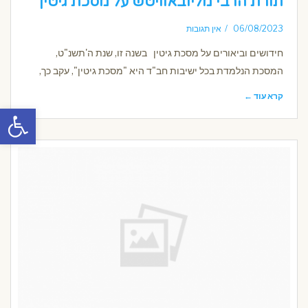
תורת הרבי מליובאוויטש על מסכת גיטין
06/08/2023
אין תגובות
חידושים וביאורים על מסכת גיטין בשנה זו, שנת ה'תשנ"ט,
המסכת הנלמדת בכל ישיבות חב"ד היא "מסכת גיטין", עקב כך,
קרא עוד ←
פתח סרגל