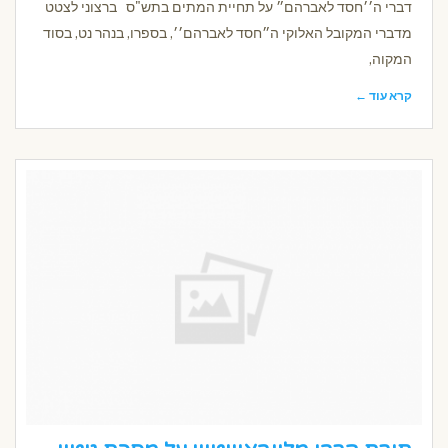
דברי ה׳׳חסד לאברהם״ על תחיית המתים בתש"ס ברצוני לצטט
מדברי המקובל האלוקי ה״חסד לאברהם׳׳, בספרו, בנהר נט, בסוד
המקוה,
קרא עוד ←