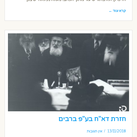
קרא עוד ←
חזרת דא"ח בע"פ ברבים
13/11/2018
אין תגובות