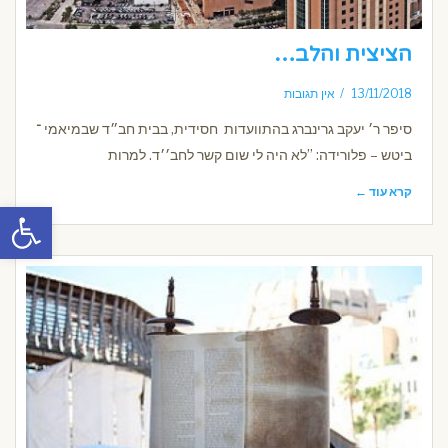
הציצית והלב…
13/11/2018
אין תגובות
סיפר ר׳ יעקב גרינברג בהתוועדות חסידית, בבית חב״ד שבמיאמי ־
ביטש – פלורידה: ”לא היה לי שום קשר לחב׳׳ד. למרות
קרא עוד ←
פתח סרגל