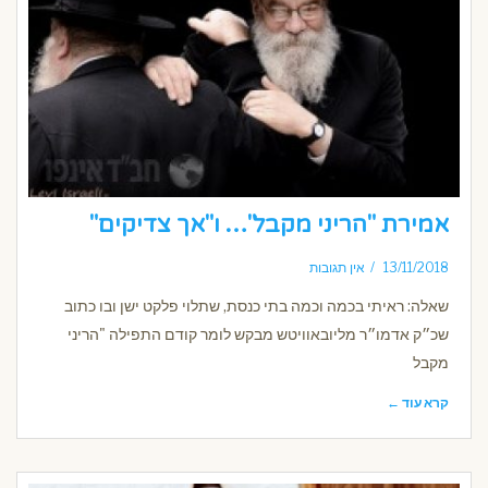
אמירת "הריני מקבל"… ו"אך צדיקים"
13/11/2018
אין תגובות
שאלה: ראיתי בכמה וכמה בתי כנסת, שתלוי פלקט ישן ובו כתוב
שכ״ק אדמו״ר מליובאוויטש מבקש לומר קודם התפילה "הריני
מקבל
קרא עוד ←