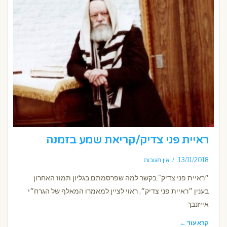
ראיית פני צדיק/קריאת שמע בזמנה
13/11/2018
אין תגובות
״ראיית פני צדיק" בקשר למה שפרסמתם בגליון תמוז האחרון
בענין ״ראיית פני צדיק״, ראוי לציין למאמרו המאלף של הגרח״י
אייזנבך
קרא עוד ←