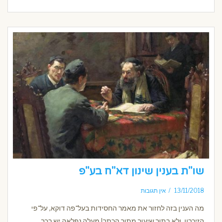
שו"ת בענין שינון דא"ח בע"פ
13/11/2018
אין תגובות
מה הענין בזה לחזור את מאמר החסידות בעל־פה דוקא, על־פי
הזיכרון, ולא בתור שיעור מתוך הכתב! מעלה נפלאה יש בכך