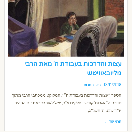
עצות והדרכות בעבודת ה' מאת הרבי
מליובאוויטש
13/11/2018
אין תגובות
הספר ״עצות והדרכות בעבודת ה״׳, המלוקט ממכתבי הרבי מתוך
סדרת ה״אגרות־קודש״ חלקים א־כ, יצא־לאור לקראת יום הבהיר
יו״ד שבט ה׳תשנ״ג,
קרא עוד ←