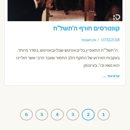
קונטרסים חורף ה'תשל"ח
07/11/2018
אין תגובות
ה׳תשל״ח התאפיין בליובאוויטש שבליובאוויטש, בסדר מיוחד,
בעקבות האירוע של התקף-הלב החמור שעבר הרבי אשר חוליינו
הוא נשא וכו׳, בעיצומן
קרא עוד ←
6
5
4
3
2
1