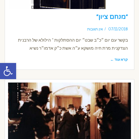
״מנחם ציון״
07/11/2018
אין תגובות
בקשר עם יום ״כ״ב שבט״ יום ההסתלקות ־ הילולא של הרבנית
הצדקנית מרת חיה מושקא ע״ה אשת כ״ק אדמו״ר נשיא
קרא עוד ←
פתח סרגל