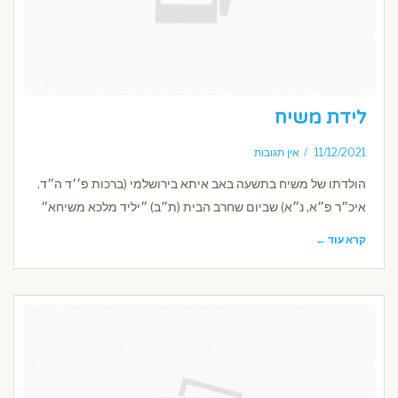
לידת משיח
11/12/2021
אין תגובות
הולדתו של משיח בתשעה באב איתא בירושלמי (ברכות פ׳׳ד ה״ד.
איכ״ר פ״א, נ״א) שביום שחרב הבית (ת״ב) ״יליד מלכא משיחא״
קרא עוד ←