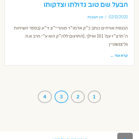
הבעל שם טוב גדולתו וצדקותו
02/11/2021
אין תגובות
הכנסת אורחים כותב כ״ק אדמו״ר מוהריי״צ זי״ע (בספר השיחות
ה׳תרצ״ז עמ' 161 ואילך. [התרגום ללה״ק הוא ע״י הרב א.ח.
גליצנשטיין
קרא עוד ←
4
3
2
1