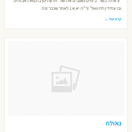
"וראו כל בשר" בימים נשגבים אלו של "חדש ניסן בו נגאלו אבותינו
ובו עתידין להיגאל" (ר״ה יא,א.), לאחר שכבר זכה
קרא עוד ←
גאולה