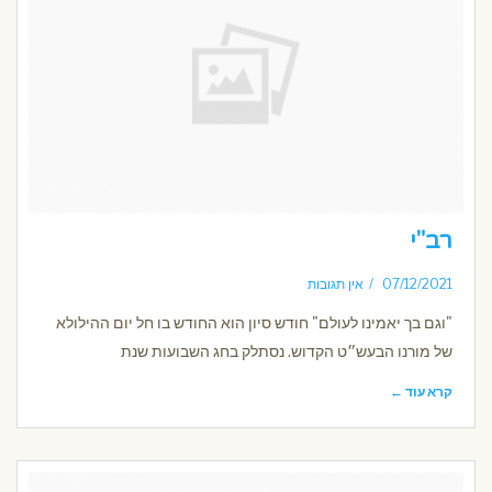
רב"י
07/12/2021
אין תגובות
"וגם בך יאמינו לעולם" חודש סיון הוא החודש בו חל יום ההילולא
של מורנו הבעש״ט הקדוש. נסתלק בחג השבועות שנת
קרא עוד ←