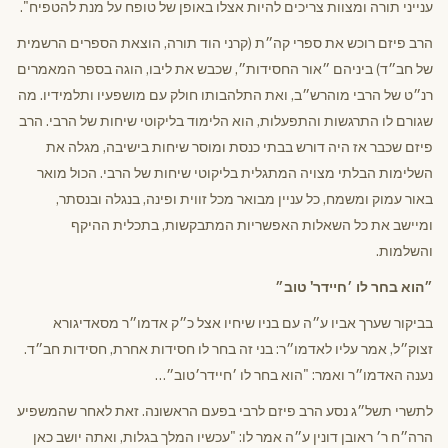
ענייני תורה ומצוות צריכים להיות אצלו באופן של טופח על מנת להטפיח".
הרב פיזם רוכש את ספרי קה״ת (קרני הוד תורה, הוצאת הספרים הרשמית
של חב״ד) ביניהם ״אור החסידות״, שכבש את ליבו, הוגה בספר המאמרים
רנ״ט של הרבי מוהרש״ב, ואת התלהבותו חולק עם מושפעיו ותלמידיו. מה
שגורם לו התרגשות והתפעלות, הוא הלימוד בליקוטי שיחות של הרבי. הרב
פיזם שכבר אז היה דורש בבתי כנסת ומוסר שיחות בישיבה, מגלה את
השלימות הבלתי מצויה המתגלית בליקוטי שיחות של הרבי. הכול מואר
באור עמוק ומשמח, כל עניין מבואר מכל זווית ופינה, בנגלה ובנסתר,
ומיישב את כל השאלות האפשריות המתבקשות, בתכלית ההיקף
והשלמות.
״הוא בחר לו ׳חיידר' טוב״
בביקור שערך אביו ע״ה עם בניו שיחיו אצל כ״ק אדמו״ר מסאדיגורא
זצוק״ל, אמר עליו לאדמו״ר: בני זה בחר לו חסידות אחרת, חסידות חב״ד.
נענה האדמו״ר ואמר: "הוא בחר לו ׳חיידר׳טוב״…
לתשרי תשל״ג נסע הרב פיזם לרבי בפעם הראשונה. זאת לאחר שהמשפיע
הרה״ח ר׳ ראובן דונין ע״ה אמר לו: "עכשיו המלך בגלות, ואתה יושב כאן