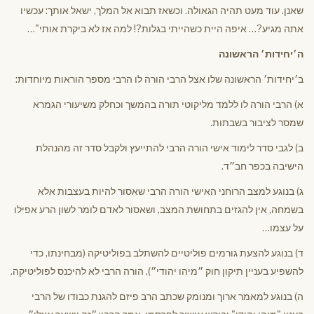
שאנן. עוד מעט תהיה הגאולה. וכשאז תבוא אל המלך, ישאל אותך: עכשיו
אתה מגיע?… איפה היית כשהייתי בגלות?! למה אז לא ביקרת אותי"…
ה׳יחידות׳ הראשונה
ב׳יחידות׳ הראשונה שלו אצל הרבי הורה לו הרבי מספר הוראות מיוחדות:
א) הרבי הורה לו ללמד מליקוטי תורה בהמשך וכחלק משיעורי הגמרא
שמסר לציבור בשבתות.
ב) לגבי סדר לימוד אישי הורה הרבי להתייעץ ולקבל סדר זה מהנהלת
הישיבה בכפר חב״ד.
ג) בנוגע למצב הרוחני האישי הורה הרבי שאסור להיות בעצבות אלא
בשמחה, אין להגזים בתחושת המצב, ושאסור לאדם לומר לשון הרע אפילו
על עצמו…
ד) בנוגע להצעת גורמים פוליטיים להשתלב בפוליטיקה (מבחינתו, כדי
להשפיע בעניין תיקון חוק ״מיהו יהודי״), הורה הרבי לא להיכנס לפוליטיקה.
ה) בנוגע למאמר ארוך ומנומק שכתב הרב פיזם להגנת כבודו של הרבי