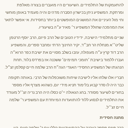
להתעמקות של התלמידים. השיעורים היו מועברים בצורה מאלפת
ומרתקת. המשפיע ניחן בכישרון הסברה מדהים והיה מעמיד באופן מוחשי
וחי מול העיניים את המושגים המופשטים ביותר בחסידות. אי אפשר לתאר
את המהפכה שחולל המשפיע ר׳ מאיר ע״ה בשיעוריו.
שניים מתלמידי הישיבה, ידידיו הטובים של הרב פיזם, הרב יוסף הרטמן
שליט׳׳א מנחלת הר חב״ד, יקיר החינוך הדתי ומחבר ספרים, והמשפיע
הרב דוד קרץ ע״ה מעפולה, עזבו בשלב מסויים את ישיבת כפר הרוא״ה
ועברו ללמוד בישיבת ׳תומכי תמימים׳ ששכנה אז בפרדס בלוד, תחת
הנהגתו של המשפיע החסידי האגדי הגה״ח הרב שלמה חיים קסלמן זצ״ל.
חבריו אלו שלחו אליו לישיבה שיחות משוכפלות של הרבי. באותה תקופה
כבר היה לו סדר קבוע בלימוד תניא מידי יום, כשהוא מצרף אליו מספר
בחורים לשיעור מסודר. בחג הגאולה יי׳ט כסלו היה הרב נריה זצ׳׳ל מעודד
את התלמידים לנסוע ללוד להתוועדות המיוחדת עם המשפיע ר׳ שלמה
חיים זצ׳׳ל.
מתנה חסידית
הרב פיזם מספר בערגה על ההתוועדויות הללו עם ר׳ שלמה חיים. היו