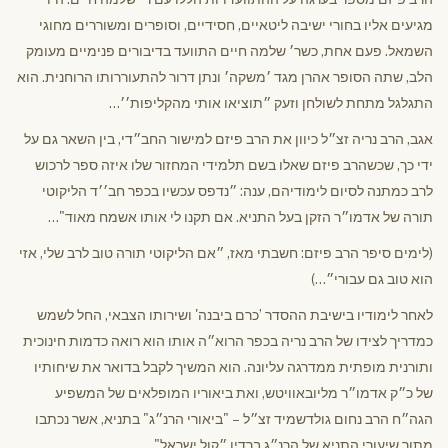
מגיעים אליו בחורי ישיבה ליטאיים, חסידיים, וסופרים ומשוררים מחוגי
השמאל. פעם אחת, כשר׳ שלמה חיים התוועד בדיבורים פנימיים מעומק
הלב, שתה הסופר אהרן מגד ׳משקה׳ ונתן דרור להתעוררותו הרוחנית. הוא
התגלגל מתחת לשולחן וזעק ״תוציאו אותי מהקליפות׳׳…
אגב, הרב נריה זצ״ל כיוון את הרב פיזם למישור החב״די, בין השאר גם על
ידי כך, שכשהרב פיזם שאלו בשם תלמידי המחזור שלו איזה ספר לרכוש
לרב כמתנה לסיום לימודיהם, ענה: ״נדפס עכשיו בכפר חב׳׳ד הליקוטי
תורה של אדמו״ר הזקן בעל התניא. אם תקנו לי אותו אשמח מאוד"…
(לימים סיפר הרב פיזם: חשבתי מאז, ״אם הליקוטי תורה טוב לרב שלי, אזי
הוא טוב גם עבורי״…)
לאחר לימודיו בישיבת ההסדר ’כרם ביבנה' ושירותו הצבאי, החל לשמש
כמדריך לצידו של הרב נריה בכפר הרוא״ה אותו הוא רואה כדמות חינוכית
ותורנית מופתית ממדרגה עליונה. הוא המשיך לקבל בדואר את שיחותיו
של כ״ק אדמו״ר מליובאוויטש, ואת ביאוריו המופלאים של המשפיע
הגה״ח הרב נחום גולדשמיד זצ״ל – "ביאורי הרנ״ג" בתניא, אשר נכתבו
מתוך שיעורי התניא של הרנ״ג ברדיו ״קול ישראל".