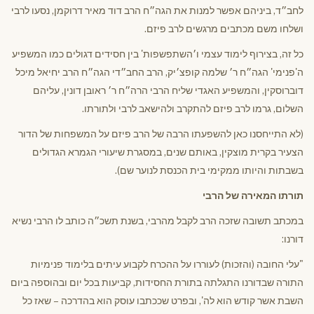
לחב״ד, ביניהם אפשר למנות את הגה״ח הרב דוד מאיר דרוקמן, נסעו לרבי
ושלחו משם מכתבים מרגשים לרב פיזם.
כל זה, בצירוף לימוד עצמי ו׳השתפשפות' בין חסידים דגולים כמו המשפיע
ה'פנימי' הגה״ח ר׳ שלמה קופצ׳יק, הרב החב״די הגה״ח הרב יחיאל מיכל
דוברוסקין, והמשפיע האגדי שליח הרבי הרה״ח ר׳ ראובן דונין, עליהם
השלום, גרמו לרב פיזם להתקרב ולהישאב לרבי ולתורתו.
(לא התייחסנו כאן להשפעתו הרבה של הרב פיזם על המשפחות של הדור
הצעיר בקרית מוצקין, באותם שנים, במסגרת שיעורי הגמרא הגדולים
בשבתות והיותו ממקימי בית הכנסת לנוער שם).
תורתו המאירה של הרבי
במכתב תשובה שזכה הרב לקבל מהרבי, בשנת תשכ״ה כותב לו הרבי נשיא
דורנו:
"עלי החובה (והזכות) לעוררו על ההכרח לקבוע עיתים בלימוד פנימיות
התורה שבדורנו התגלתה בתורת החסידות, קביעות בכל יום ובהוספה ביום
השבת אשר קודש הוא לה', ובפרט שככתבו עוסק הוא בהדרכה – שאז כל