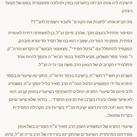
הישיבה ליוו אותו הביתה בהערצה במין תהלוכה ספונטנית. בסוג של מצעד
ניצחון.
מה הביא אותו ׳לחצות את הקווים׳ ולעבור רשמית לחב״ד?
הסיפור מתחיל בעצם מכך, שהרב פיזם זצ"ל, בן למשפחה דתית לאומית
צפתית, ממקימי המדינה, שאביו הוא בנו של חסיד סדיגורא מובהק,
המקפיד להתפלל עם ״גרטל חסידי״, מצאצאי הבעש׳׳ט הקדוש והרה׳׳ק
ר׳ מאיר מפרימשלאן, מגיע ללמוד בכפר הרוא׳׳ה והופך להיות אחד
מתלמידיו הקרובים של הגאון הרב משה צבי נריה זצ״ל.
השנים הן תשי״ז־תשי״ח. בישיבה בכפר הרוא״ה, התקיימו שיעורים בספר
התניא על ידי המשפיע הדגול הגה״ח הרב מאיר בליז׳ינסקי ע"ה. משנודע
לרב פיזם על שיעורי התניא, החליט להשתתף בשיעוריו באופן קבוע. הוא
לא שיער שאלו יבעירו בקרבו את הניצוץ החסידי… בודאי שלא שיער שיום
אחד הוא יזכה להיות ראש ישיבת חב״ד בקריות ורב הקהילה החסידית
בקרית שמואל…
שיעורי התניא של המשפיע הענק הרב מאיר ע״ה הצטיינו בשל אופן
מסירתם המיוחדת. השיעורים שהתקיימו בעידודו של הרב נריה זצ״ל, גרמו