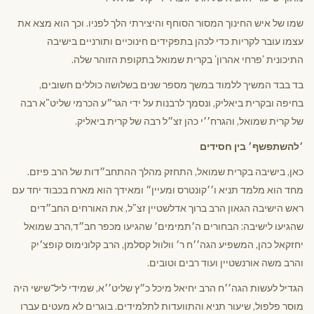
שמו של איש החינוך המסור הסוחף והיצירתי הלך לפניו. וכך הוא מצא את
עצמו עובר לקריות כדי לכהן בתפקידים חינוכיים ותורניים בישיבה
התיכונית 'פרחי אהרון' בקרית שמואל בתקופת הזוהר שלה.
בד בבד המשיך ללמוד במשך מספר שנים בשלושה כוללים חשובים,
בחיפה ובקרית ביאליק, ונסמך לרבנות על ידי הגר״ע הכרמי שליט"א רבה
של קרית שמואל, והגרח׳׳י כהן זצ״ל רבה של קרית ביאליק.
׳להשתפשף׳ בין חסידים
כאן, בישיבה בקרית שמואל, התחזק מהלך ההתחב״דות של הרב פיזם.
מחד הוא מלמד תניא ו׳׳קונטרס ומעיין״ ומאידך הוא מארח בכבוד יחד עם
ראש הישיבה הגאון הרב ברוך אדלשטיין זצ"ל, את האורחים החב״דים
שהגיעו לישיבה: הבחורים ה׳תמימים׳ שהגיעו מכפר חב״ד,הרב שמואל
יחזקאל כהן, המשפיע הגה׳׳ח ר׳ וולוול קסלמן, הרב קלונימוס קופצ׳יק
והרב משה אורנשטיין ועוד רבים וטובים.
הגדיל לעשות הגה׳׳ח הרב יחיאל מיכל כ״ץ שליט׳׳א, שמידי ליל־שישי היה
מוסר פלפול, שיעור תניא והתוועדות לתלמידים. בוגרים לא מעטים עברו