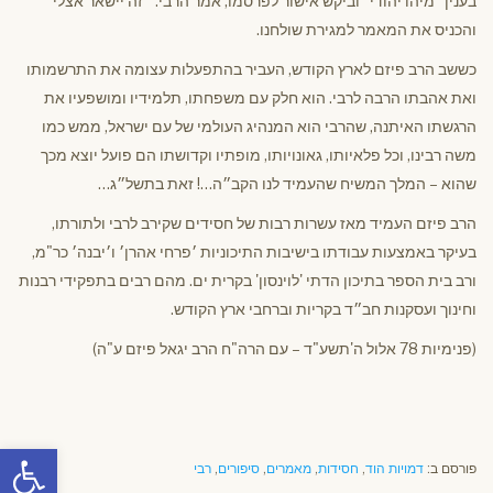
בענין "מיהו יהודי" וביקש אישור לפרסמו, אמר הרבי: ״זה יישאר אצלי״
והכניס את המאמר למגירת שולחנו.
כששב הרב פיזם לארץ הקודש, העביר בהתפעלות עצומה את התרשמותו
ואת אהבתו הרבה לרבי. הוא חלק עם משפחתו, תלמידיו ומושפעיו את
הרגשתו האיתנה, שהרבי הוא המנהיג העולמי של עם ישראל, ממש כמו
משה רבינו, וכל פלאיותו, גאונויותו, מופתיו וקדושתו הם פועל יוצא מכך
שהוא – המלך המשיח שהעמיד לנו הקב״ה…! זאת בתשל״ג…
הרב פיזם העמיד מאז עשרות רבות של חסידים שקירב לרבי ולתורתו,
בעיקר באמצעות עבודתו בישיבות התיכוניות ׳פרחי אהרן׳ ו׳יבנה׳ כר"מ,
ורב בית הספר בתיכון הדתי 'לוינסון' בקרית ים. מהם רבים בתפקידי רבנות
וחינוך ועסקנות חב״ד בקריות וברחבי ארץ הקודש.
(פנימיות 78 אלול ה'תשע"ד – עם הרה"ח הרב יגאל פיזם ע"ה)
פתח סרגל
פורסם ב:
דמויות הוד
,
חסידות
,
מאמרים
,
סיפורים
,
רבי