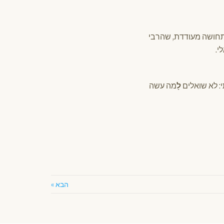
 תחושה מעודדת, שהרבי
י.
: לא שואלים
לָ
מה עשה
הבא »