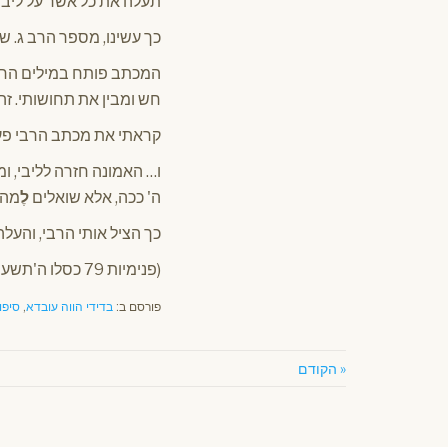
תעלה את כל אשר על ליבך
כך עשינו, מספר הרב ג. 
המכתב פותח במילים החמות
חש ומבין את תחושותי. זה
קראתי את מכתב הרבי פעמ
ו… האמונה חזרה לליבי, 
ה' ככה, אלא שואלים
לֶ
מה 
כך הציל אותי הרבי, והעל
(פנימיות 79 כסלו ה'תשע"ה – מאת הרב יוסף אברהם פיזם)
פורסם ב:
בדידי הווה עובדא
,
סיפו
« הקודם