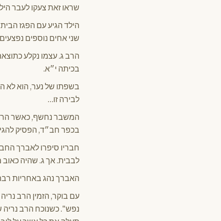
שראו זאת צעקו לעבר הילד
הילד הגיע עם הפגז הביתה
שני אחים נוספים נפצעים
הרב ג. עצמו נקלע כתוצ
בכיתה י״א.
בשפתו של נער, הוא לא הי
לבירה זו…
המשבר נחשף, כאשר הרב ג
בכפר חב״ד, הפסיק להגיע 
חבריו סיפרו לאברך החב״ד
לבבית. אך ג. שהיה כאוב
האברך נהג באחריות רבה ו
עם בוקר, הזמין הרב נריה
נפש". כשנוכח הרב נריה ש