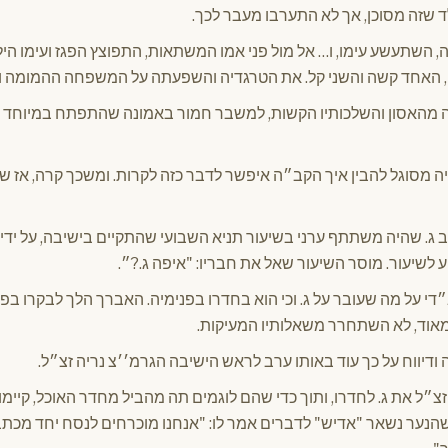
 שזה מסוכן, אך לא התערבו מעבר לכך.
, השתעשע עימו, ו… אל מול פני אמו המשתאות, התפוצץ הפגז ועימו היל
, האחד קשה והשני קל. את הטרגדיה והשפעתה על המשפחה ההמומה ו
אה מהאסון והשלכותיו הקשות, למשבר חמור באמונה שהתפתח במיוחד 
ה מסוגל להבין איך הקב״ה איפשר לדבר כזה לקרות. ומשכך קרה, אז ש
. שהיה משתתף ערני בשיעור תניא השבועי שהתקיים בישיבה, על ידי
לשיעור. מוסר השיעור שאל את חבריו: "איפה ג.?״.
י על מה שעובר על ג. וכי הוא בחדרו בפנימיה. האברך הלך לבקרו בפני
 מאוד, לא השתחרר משאלותיו המעיקות.
דיווח על כך עוד באותו ערב לראש הישיבה הגרמ׳׳צ נריה זצ״ל.
 זצ״ל את ג. לחדרו, ותוך כדי שהם לוגמים תה מהביל מחדר האוכל, קיי
הנער נשאר "אדיש" לדברים אמר לו: "אנחנו מוכרחים לנסח יחד מכתב 