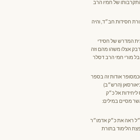
התקרבותו של חמיו הרב
ורת חסידות חב״ד, והיה
בית המדרש של חסידי
דבק אצלו משהו מהם וזה
יבל מורי חמי הרב דסלר
טוב, וכמסופר אודות זה בספר
יאורסאן (הרש״ב)
ליחידות אל כ״ק
שר מסיים במילים:
״ל ראה את כ״ק אדמו״ר
פצת הלימוד בתורת