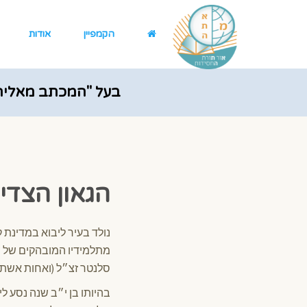
הקמפיין
אודות
בעל "המכתב מאליה
הגאון הצדי
נולד בעיר ליבוא במדינת ק
מתלמידיו המובהקים של ה
סלנטר זצ״ל (ואחות אשתו ש
בהיותו בן י״ב שנה נסע ל