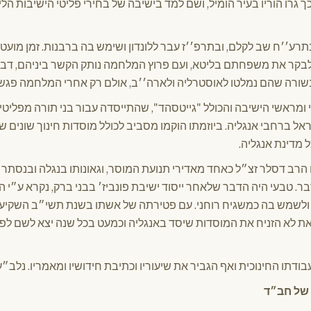
 גרו הוריו בעיר הומיל, ושם למד בישיבה של בחירי פליטי הישיבות הלי
רע׳׳ח שב לקלם, ובתרפ׳׳ז עבר ללונדון ושימש בה ברבנות. זמן מועט
 לבקר את משפחתם בליטא, ועם פרוץ המלחמה נותק הקשר ביניהם, דבר
שורה שהם נמלטו לאוסטרליה ולארה׳׳ב, אולם רק אחרי המלחמה פגש
מראשי הישיבה והכולל "גייטסהד", שהתייסדה עבור בני תורה מפליט
ראל ברחבי אנגליה. ביוזמתו הוקמו מסביב לכולל מוסדות חינוך שוני
 מדינת אנגליה.
רב דסלר זצ״ל כאחד מאדירי תנועת המוסר, וגאונותו בנגלה ובנסתר 
בר. טבעי היה הדבר שלאחר ייסוד ישיבת פונביז׳ בבני ברק, נקרא ע״י הג
ולשמש בה כמשגיח רוחני. עם פטירתה של אשתו בשנת תשי״ב השקיע ע
 זאת לא הזניח את המוסדות שיסד באנגליה וכמעט בכל שנה יצא לשם לפ
דתו החינוכית ואף הגביר את שיעוריו וכתיבת חידושיו ומאמריו. נלב״
 של חב״ד