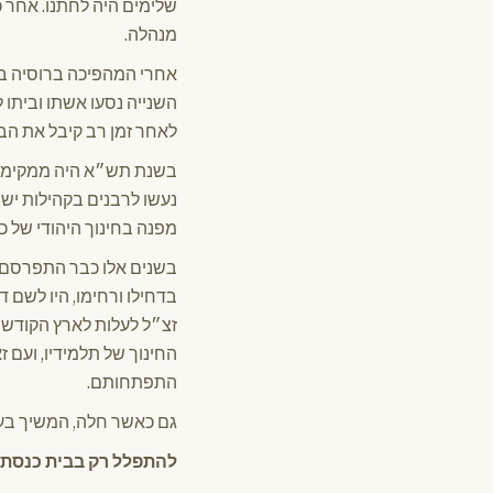
שלימים היה לחתנו. אחר כך
מנהלה.
אחרי המהפיכה ברוסיה בת
השנייה נסעו אשתו וביתו
לאחר זמן רב קיבל את הב
בשנת תש״א היה ממקימי ו
נעשו לרבנים בקהילות יש
מפנה בחינוך היהודי של כל
בשנים אלו כבר התפרסם ה
בדחילו ורחימו, היו לשם ד
זצ״ל לעלות לארץ הקודש 
החינוך של תלמידיו, ועם
התפתחותם.
גם כאשר חלה, המשיך בעבו
להתפלל רק בבית כנסת