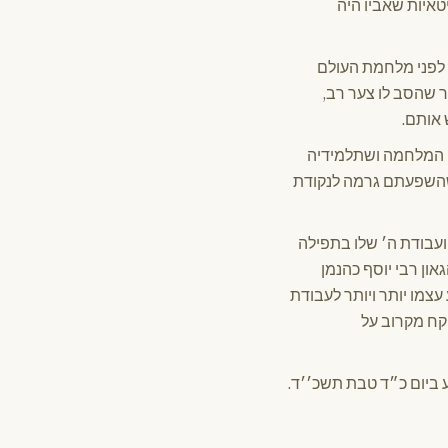
טאיות שאביו היה
 לפני מלחמת העולם
 שהסב לו צער רב,
 אותם.
י המלחמה ושתלמידיה
ם שהשפעתם גרמה לנקודת
ועבודת ה׳ שלו בתפילה
און רבי יוסף כהנמן
צמו יותר ויותר לעבודת
קח מקרוב על
ע ביום כ״ד טבת תשכ׳׳ד.