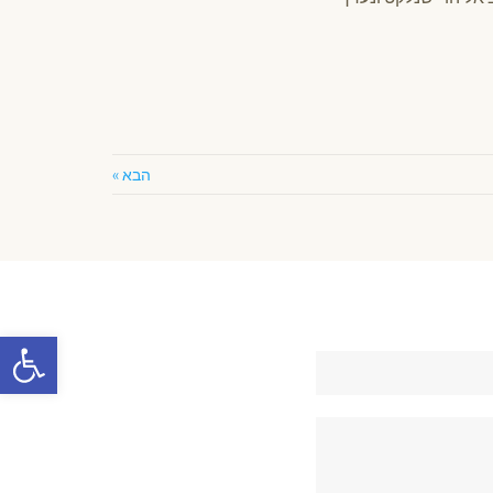
הבא »
פתח סרגל