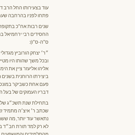
עוד בצעירותו החל הרב דס
פתחו לפניו בהרחבה שערי
שנים רבות אח"כ בתקופת 
החסידים רבי ירחמיאל בני
ס"ה-ס"ו):
״ר׳ יצחק הורוביץ מגדולי
ובכל משך שהותו היו מטיי
אליהו אליעזר ציין את הימ
ביצירתו הרוחנית בשנים 
פעם אחת כשביקר במונסי
דבריו העמוקים של בעל ה
בתחילת שנת תשכ״ג שלח ב
שכתב ר׳ איצ׳ה מתמיד זצ"
נתאשר עוד יותר, מה ששמע
לא רק למד תורת חב״ד בעי
מהתלמידים והמושפעים מש