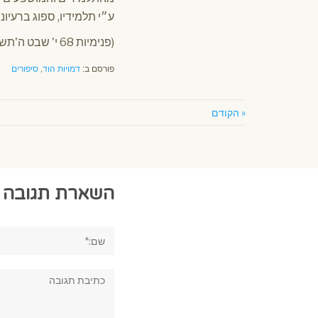
ע״י תלמידיו, ספוג ברעיונ
(פנימיות 68 י' שבט ה'תשס"ג מאת הרב שלום דב וולפא)
פורסם ב:
דמויות הוד
,
סיפורים
« הקודם
השארת תגובה
שם:*
תגובה: