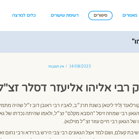
מאמרים
סיפורים
רשימת שיעורים
כלים למרצה
ו"
14/08/2023
אין תגובות
ק רבי אליהו אליעזר דסלר זצ"ל
ורלאנד (ליד ליטא) בשנת תרנ״ב, לאביו רבי ראובן דוב ז״ל שהיה מתמיד
גאון רבי שמחה זיסל "הסבא מקלם" זצ״ל, ולאמו שהיתה נכדתו של גאו
ל הגאון רבי חיים עוזר זצ״ל מוילנא).
ישיבת קעלם, ושם למד אצל הגאונים רבי צבי הירש ברוידא ורבי נחום ז