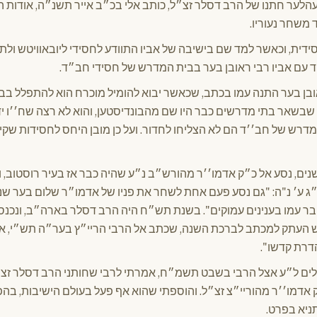
עהלער חתנו של הרב דסלר זצ״ל, כותב אלי בכ״ב אייר תשנ״ה, אודות 
משחר נעוריו.
סידית, וכאשר למד שם בישיבה של אביו התוודע לחסידי ליובאוויטש ולת
עם אביו רבי ראובן בער בבית המדרש של חסידי חב״ד.
ראובן בער התנה עמו בכתב, שכאשר יבוא להומיל מוכרח הוא להתפלל ב
 שבשאר בתי מדרשים כבר היו שם מהבונדיסטען, והוא לא רצה שח׳׳ו י
המדרש של חב׳׳ד הם לא הצליחו לחדור. ועל כן מובן היחס לחסידות שק
שר היה אברך כבן 25 שנים, נסע אל כ״ק אדמו׳׳ר מהורש״ב נ״ע שהיה כבר אז בעיר רוס
ג ע׳ נ"ה: "גם נסע פעם אחת לשחר את פניו של אדמו״ר שלום בער שנ
יבר עמו בענינים עמוקים". בשנת תש״ח היה הרב דסלר בארה״ב, ונכנס 
יש העתק למכתב לברכת השנה, שכתב אל הרבי הריי״ץ בער״ה תש״י, א
הדרת קדשו".
לים ל״ע אצל הרבי בשבט תשמ״ח, אמרתי לרבי שחותני הרב דסלר זצ
 אדמו׳׳ר מהוריי״צ זצ״ל. והוספתי שהוא אף פעל בעולם הישיבות, בה
ניא בפרט.