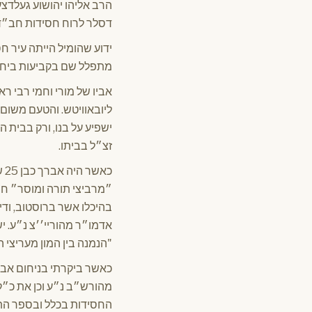
הרב אליהו יהושוע געלדצ
דסלר לרוח חסידות חב״ד 
ידוע שהומיל הייתה עיר ח
מתפלל שם בקביעות ביחד 
אביו של מורי וחמי רבי 
ליובאוויטש. והטעם משום
ישפיע על בנו, ורק בבית 
זצ״ל בביתו.
כא
״מרביצי תורה ומוסר״ ח״
בהיכלו אשר ברוסטוב, וד
אדמו״ר מהוריי׳׳צ נ״ע. 
"הנמנה בין המון מעריצי 
כאשר ביקרתי בניחום אב
מהורש״ב נ״ע וכן את כ״ק
החסידות בכלל ובספר הת