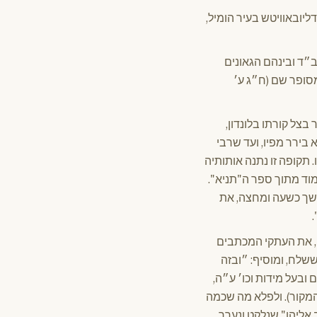
יובאוויטש בעיר הומיל,
״ד ובינהם הגאונים
מסופר שם (ח״ג ע׳
בצל קורתו בלונדון,
 בירר מפיו, ועד שרבי
. תקופה זו נתנה אותותיה
וד מתוך ספר ה"תניא".
שך כשעה ומחצה, את
י, את העתקי המכתבים
שלח, ומוסיף: ״ובזה
ובעל מידות וכו׳ ע״ה,
המקור). ולפלא מה שכמה
אליהו" שנלקט ונערך