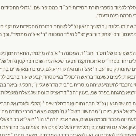
לר ללמוד בספרי תורת חסידות חב״ד, כמסופר שם: "גדולי החסידים דל
 חכמה בינה ודעת".
שהותו בלונדון, המשיך הגאון זצ״ל לשוחח בתורת החסידות עם זקני חב
מינסון ורבי יצחק הורוביץ זצ״ל הי״ד המכונה "ר׳ איצ׳ה מתמיד". וכך 
 המשפיעים של חסידי חב׳׳ד, המכונה ר׳ איצ׳ה מתמיד, התארח זמן ניכר 
לים יחד בפרד״ס ארוכות וקצרות, עד שלא הניח שום דבר קטן וגדול שלא
ים שהמתיק סוד עם ר׳ איצ׳ה ונתגלו לו רזי עולם, כימים המאושרים בחייו
הבאות. לימים כשעמד בראש ה"כולל" בגייטסהד, קבע שיעור ברבים ללמ
 נתכבד להשמיע שיחה מוסרית ב״בית מדרש עליון״, הפליג וביאר במ
תניא בהגהה בפרק שני, בענין "חב״ד דאצילות ומה שלמעלה מאצילות".
נו של הגאון זצ״ל, הרב נחום זאב דסלר שיחי׳ (מקליוולאנד) אל הרב
ל אל אביו, ביום ז׳ מרחשוון תשכ׳׳ג ח׳תקלט מאשר הרבי בתודה מה ש
תי זה מכבר ומכמה אנשים, אשר אביו הרה״ג הוו׳׳ח אי״א רב הפעלים 
ון, אלא גם פרסמה בין תלמידיו (ועל כל פנים איזו פעמים גם בהוראת 
תדלים להעלים זה, ואין להאריך בדבר המתמיה ומצער. ספרו "מכתב 