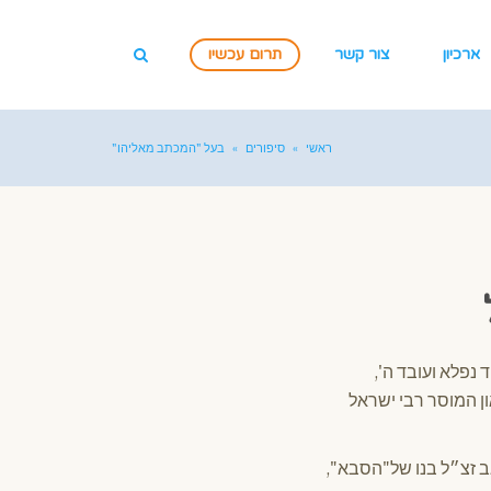
ארכיון
צור קשר
תרום עכשיו
ראשי
»
סיפורים
»
בעל "המכתב מאליהו"
 נפלא ועובד ה',
ן המוסר רבי ישראל
אב זצ״ל בנו של"הסבא",