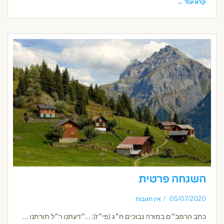
קרא עוד ←
השגחה פרטית
05/07/2020
אין תגובות
כתב הרמב״ם במורה נבוכים ח״ג (פי״ז): …״דעתנו ר״ל תורתנו …