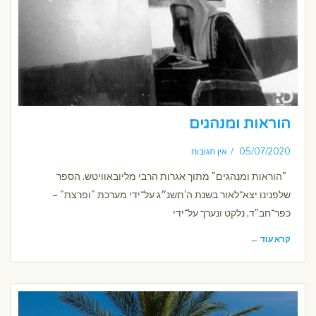
הוראות ומנהגים
05/07/2020
אין תגובות
"הוראות ומנהגים" מתוך אגרות הרבי מליובאוויטש. הספר
שלפנינו יצא־לאור בשנת ה'תשנ״ג על־ידי מערכת "ופרצת" –
כפר־חב"ד, נלקט ונערך על־ידי
קרא עוד ←