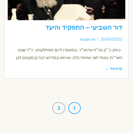
דור השביעי – התפקיד והיעד
30/06/2020
אין תגובות
כותב כ׳׳ק מו״ח אדמו״ר, במאמרו ליום הסתלקותו, יו״ד שבט
השי״ת: באתי לגני אחותי כלה, ואיתא במדרש רבה (במקומו) לגן
קרא עוד ←
2
1