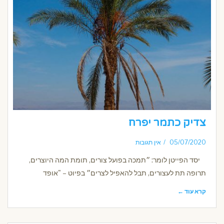
צדיק כתמר יפרח
05/07/2020
אין תגובות
יסד הפייטן לומר: ״תמכה בפועל צורים, תומת המה היוצרים,
תרופה תת לעצורים, תבל להאפיל לצרים״ בפיוט – "אופד
קרא עוד ←