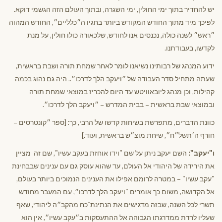
יש להחדיר בתוך ימי החולין, ימי השגרה, ובתוך העולם הזה הגשמי דוקא.
לפיכך מיד מתוך החודש המקודש ביותר בחגיו ה״כלליים״, החודש המהוה
״ראש״ לשנה כולה, נכנסים אנו לחודש, שלכאורה כולו חולין, על מנת
לקדשו, בעבודתנו.
ידוע המנהג של רבותינו נשיאנו לומר לאחר שמחת תורה ושבת בראשית,
שעתה מתחיל סדר העבודה של ״ויעקב הלך לדרכו״.. היה גם נהוג בכמה
קהילות, וכן מנהג ליובאוויטש עד היום להכריז במוצאי שמחת תורה
ובמוצאי שבת בראשית – בבית המדרש – ״ויעקב הלך לדרכו״.
כוונת הדברים, מתפרשת בשיחות קדשו של הרבי, כך: [ספר ״קונטרסים –
חורף ה׳תשל״ח״, שיחת מוצ״ש בראשית, ועוד.]
ו"יעקב":
השם יעקב ניתן על שם "וידו אוחזת בעקב עשיו", שם זה מציין
את הירידה של היהודי אל העולם, עד שהוא עוסק גם עם ענינים שבבחינת
"עקב עשיו" – במטרה לרומם אפילו את הענינים הנמוכים ביותר בעולם,
אל הקדושה, משום כך אומרים "ויעקב הלך לדרכו״, עם המעבר מחודש
תשרי לכל השנה, שבזה מדגישים את הנתינת־כח מהקב״ה ליהודי, שאף
שעליו לרדת ממדרגתו הגבוהה אל ההתעסקות ב״עקב עשיו״, אין הוא