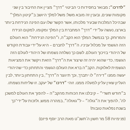
״לדרכו״:
מבואר בחסידות כי הביטוי ״דרך״ מציין את החיבור בין שני
מקומות שונים, ובענין זה מובא משל: משל למלך היושב ב״קיטון המלך״
שבהיכל המלכות שבעיר מלכותו, אשר הקשר שלו עם הפינה הנידחת ביותר
בארצו, נעשה על־ידי ״דרך״ המחברת בין המלך ומקומו, למקום הנידח
והמרוחק. כך בנמשל: המלך הוא הקב״ה, ו״הפינה הנידחת״ הוא העולם
הזה הגשמי על מכלול עניניו. ה״דרך״ לחברם – היא על־ידי עבודת הקודש
של היהודי בזיכוך העולם. לשם כך נשלחה נשמתו של היהודי לעולם הזה
הגשמי, כדי שהוא יהיה זה שיצור את ה״דרך״ הזאת ויקשר את המציאות
הגשמית לאלוקות. הקב״ה ברא את העולם הגשמי והתחתון כדי שהיהודי
יעשה ממנו ״דירה״ לו יתברך, וכך תיווצר ה״דרך״, בין התחתון ביותר, לבין
העליון שאין עליון למעלה ממנו. זוהי
״דרכו״
של יעקב. זו שליחות נשמתו.
ב״חודש תשרי״ – קיבלנו את הכוחות מהקב״ה – להפוך את העולם למשכן
לה׳, להפוך את ה״גולה״ – ל״גאולה״, במהרה ממש, ולזכות על־ידי־כך
בשנת נפלאות טובות!
(פנימיות 58 מר חשון ה'תשנ"ט מאת הרב יוסף פיזם)