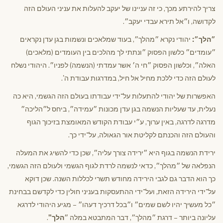
צריך להירתע מכך, כי זה עניינו של יעקב להעלות את עניני העולם הזה
לקדושה, ו״אל תירא עבדי יעקב״.
״הלך״:
יהודי נקרא ״מהלך״, בעוד שמלאכים ונשמות בגן עדן נקראים
״עומדים״ כלשון הפסוק ״ונתתי לך מהלכים בין העומדים (מלאכים)
האלה״, וכלשון הפסוק ״חי ה׳ אשר עמדתי (הנשמה) לפניו״. היהודי נשלח
לעולם הזה כדי ללכת מחיל אל חיל, במדרגות עבודת ה'.
האפשרות של יהודי להתעלות על־ידי עבודתו בעולם הזה הגשמי, היא כה
נעלית, עד שעליות הנשמה בגן עדן מכונות ״עמידה״, ביחס ל״הליכה״
מדרגה לדרגה, באין ערוך, ע״י עבודת הקודש המאומצת בזיכוך הגוף
והעולם הזה והכנתם לקליטת אור הגאולה, על־ידי כך.
ירידת הנשמה בגוף היא ״ירידה צורך עליה״, שכן כדי להשיג את המעלה
הנפלאה של ״מהלך״, כדאי לנשמה לרדת לגוף הגשמי ולעולם הזה הגשמי,
כך הוא הדבר גם לגבי הירידה מחודש תשרי לכללות השנה. שכן דוקא
על־ידי הירידה הזאת, ועל־ידי ההתעסקות בעניני חולין כדי לקדשם בבחינת
״כל מעשיך יהיו לשם שמים״ ו״בכל דרכיך דעהו״ – מגיע היהודי לדרגא
עליונה ביותר – דרגת ״מהלך״, דבר המתבטא במלה ״
הלך"
.