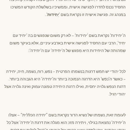
החסיד נכנס לחדרו לפגישה אישית, וממשיכיו בשלשלת הקודש המשיכו
במנהג זה. פגישה אישית זו נקראת בשם '
יְחִידוּת
'.
ה'יחידות' נקראת בשם 'יחידות' – לא רק משום שנפגשים בה 'יחיד עם
יחיד', הרבי עם החסיד לפגישה אישית בארבע עיניים, אלא בעיקר משום
שמהותה של היחידות היא מפגש של ה'יחידה' עם ה'יחידה':
לכל יהודי יש חמש דרגות בנשמתו הפרטית – נפש, רוח, נשמה, חיה, יחידה
– כאשר ה'נפש' היא הדרגה הנמוכה ביותר וה'יחידה' היא הגבוהה ביותר.
דרגת הנפש גלויה יחסית, ואילו דרגת היחידה טמונה עמוק ואינה גלויה אצל
יהודי רגיל.
לעומת זאת, נשמתו של נשיא הדור נקראת בשם "יחידה הכללית" – אצלו
ה'יחידה' נמצאת בגילוי, ויתירה מזו: הוא מגלה את דרגת ה'יחידה' אצל כל
יהודי ויהודיה, שכן למדנו שאין בכוחו של היהודי ה'רגיל' לגלות את דרגת