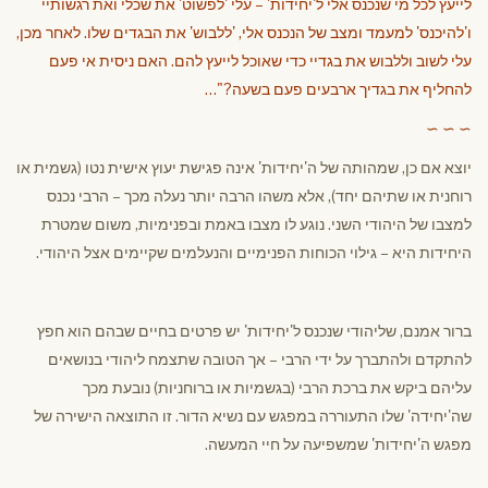
לייעץ לכל מי שנכנס אלי ל'יחידות' – עלי 'לפשוט' את שכלי ואת רגשותיי
ו'להיכנס' למעמד ומצב של הנכנס אלי, 'ללבוש' את הבגדים שלו. לאחר מכן,
עלי לשוב וללבוש את בגדיי כדי שאוכל לייעץ להם. האם ניסית אי פעם
להחליף את בגדיך ארבעים פעם בשעה?"…
∼ ∼ ∼
יוצא אם כן, שמהותה של ה'יחידות' אינה פגישת יעוץ אישית נטו (גשמית או
רוחנית או שתיהם יחד), אלא משהו הרבה יותר נעלה מכך – הרבי נכנס
למצבו של היהודי השני. נוגע לו מצבו באמת ובפנימיות, משום שמטרת
היחידות היא – גילוי הכוחות הפנימיים והנעלמים שקיימים אצל היהודי.
ברור אמנם, שליהודי שנכנס ל'יחידות' יש פרטים בחיים שבהם הוא חפץ
להתקדם ולהתברך על ידי הרבי – אך הטובה שתצמח ליהודי בנושאים
עליהם ביקש את ברכת הרבי (בגשמיות או ברוחניות) נובעת מכך
שה'יחידה' שלו התעוררה במפגש עם נשיא הדור. זו התוצאה הישירה של
מפגש ה'יחידות' שמשפיעה על חיי המעשה.