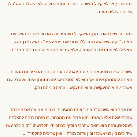
כתב לרבי, אך לא קיבל תשובה… הרבה זמן להתלבט לא היה לו, והוא 'הלך
על זה' והצליח מאוד.
כמה חודשים לאחר מכן, הוא קיבל מעטפה ובה מכתב מהרבי. הוא כעס
מאוד: "רק עכשיו הוא כותב לי? אחרי שנהייתי עשיר"… הוא כל כך כעס
שאפילו לא פתח את המעטפה, אלא שם אותה כפי שהיא בתוך המגירה.
עשרים שנים חלפו. אחת מבנותיו גדלה והכירה בחור מבני עדות המזרח
ורצתה להתחתן איתו. אך הוא לא הסכים שביתו תתחתן איתו אלא רק עם
אשכנזי. היא התעקשה, והוא התעקש… ונהיה ביניהם נתק.
יום אחד הוא עשה סדר בתוך אחת המגירות והנה הוא רואה את המכתב
שהרבי שלח אליו בשעתו. הוא פתח את המכתב, בו היתה ברכה להצלחה
בעסקים, והנה הוא רואה שהרבי הוסיף בכתב ידו הקדושה: "רבים כבר עשו
שידוכים בין בני אשכנז ובין עדות מזרח – ואין צריכים להקפיד"…