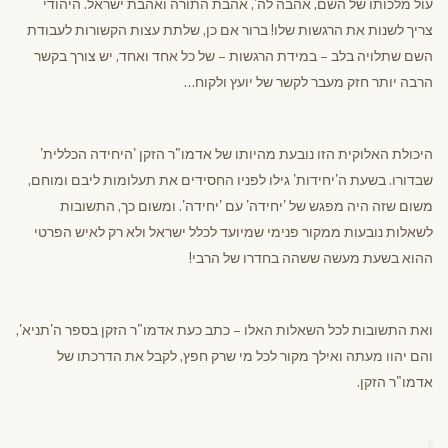
עול מלכותו של השם, אהבה לה', אהבת התורה ואהבת ישראל. היהודי
צריך לשנות את הרגשות שלו! ברור אם כן, שלתת עצות הקשורות לעבודת
השם שתלויה בלב – במידת הרגשות – של כל אחד ואחד, יש צורך בקשר
הרבה יותר חזק מעבר לקשר של יועץ ולקוח…
היכולת האלוקית הזו נובעת מהיותו של אדמו"ר הזקן 'היחידה הכללית'
שבדורו. בשעת ה'יחידות' גילו לפניו החסידים את תעלומות ליבם ומוחם,
משום שזה היה מפגש של 'יחידה' עם 'יחידה'. ומשום כך, התשובות
לשאלות נובעות ממקור פנימי שמיועד לכלל ישראל ולא רק לאיש הפרטי
ההוא בשעת מעשה ששהה בחדרו של הרבי!
ואת התשובות לכל השאלות האלו – כתב כעת אדמו"ר הזקן בספר ה'תניא',
והם יהוו מעתה ואילך מקור לכל מי שרק חפץ, לקבל את הדרכתו של
אדמו"ר הזקן.