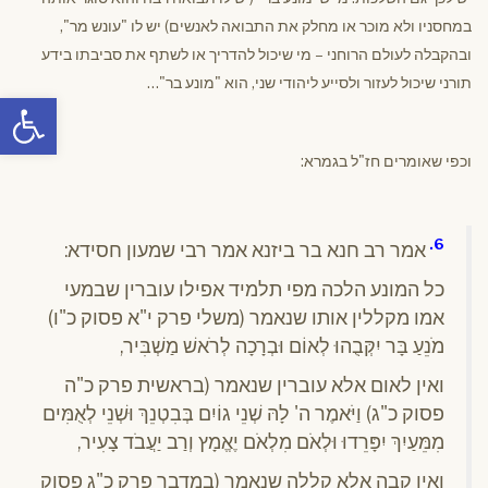
במחסניו ולא מוכר או מחלק את התבואה לאנשים) יש לו "עונש מר",
ובהקבלה לעולם הרוחני – מי שיכול להדריך או לשתף את סביבתו בידע
תורני שיכול לעזור ולסייע ליהודי שני, הוא "מונע בר"…
פתח סרגל
וכפי שאומרים חז"ל בגמרא:
6.
אמר רב חנא בר ביזנא אמר רבי שמעון חסידא:
כל המונע הלכה מפי תלמיד אפילו עוברין שבמעי
אמו מקללין אותו שנאמר (משלי פרק י"א פסוק כ"ו)
מֹנֵעַ בָּר יִקְּבֻהוּ לְאוֹם וּבְרָכָה לְרֹאשׁ מַשְׁבִּיר,
ואין לאום אלא עוברין שנאמר (בראשית פרק כ"ה
פסוק כ"ג) וַיֹּאמֶר ה' לָהּ שְׁנֵי גוֹיִם בְּבִטְנֵךְ וּשְׁנֵי לְאֻמִּים
מִמֵּעַיִךְ יִפָּרֵדוּ וּלְאֹם מִלְאֹם יֶאֱמָץ וְרַב יַעֲבֹד צָעִיר,
ואין קבה אלא קללה שנאמר (במדבר פרק כ"ג פסוק