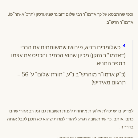
וכפי שהתבטא על כך אדמו"ר רבי שלום דובער שניאורסון (תרכ"א-תר"פ),
אדמו"ר הרש"ב:
4.
כשלומדים תניא, פירושו שמשוחחים עם הרבי
(=אדמו״ר הזקן) מכיון שהוא הכתיב והכניס את עצמו
בספר התניא.
(כ"ק אדמו"ר מוהרש"ב נ"ע, "תורת שלום" ע' 56 –
תרגום מאידיש)
לצדיקים יש יכולת אלוקית מיוחדת לענות תשובות גם זמן רב אחרי שהם
כתבו אותם, כך שהתשובה תגיע ליהודי למרות שהוא לא תכנן לקבל אותה
בדרך זו.
נספר כעת שני סיפורים שימחישו את העניין: