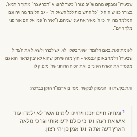
שבעירו" ומבקש מהם ש"יבוננוהו" כיצד להוציא "דבר עצה" מתוך ה'תניא',
בצורה כזו שיהיה לו "כל התשובות לכל השאלות" – גם הלומד מרוויח וגם
המלמד מרוויח, כי ה' מאיר את עיני שניהם, ו"יאיר ה' פניו אליהם אור פני
מלך חיים".
לעומת זאת, באם הלומד יישאר בשלו ולא יגש לברר ולשאול את ה'גדול
שבעירו' וילמד באופן עצמאי – חוץ מזה שיתכן שהוא לא יבין כראוי, הוא גם
מפסיד את הארת העיניים ואת הכוח הרוחני שה' מעניק לו!
ואת בקשתו זו והנימוק לבקשה, מסיים אדמו"ר הזקן בברכה:
ז'
ומחיה חיים יזכנו ויחיינו לימים אשר לא ילמדו עוד
איש את רעהו וגו' כי כולם ידעו אותי וגו' כי מלאה
הארץ דעה את ה' וגו' אמן כן יהי רצון.