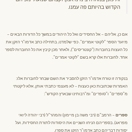
הקדוש בהיותם פה עמנו.
אם כן, אליהם – אל החסידים ואל כל היהודים במשך כל הדורות הבאים –
מיועד הספר "לקוטי אמרים". כפי שלמדנו, בתחילה כתב אדמו"ר הזקן את
כל העצות בחוברות ("קונטריסים"), ולאחר מכן קיבץ את כל החוברות לספר
אחד. לחוברות אלו קרא בשם "לקוטי אמרים".
בנקודה זו טורח אדמו"ר הזקן להסביר את השם שבחר לחוברות אלו:
האמרות שכתובות כאן כעצות – לא מעצמי כתבתי אותן, אלא ליקטתי
מ"ספרים" ו"סופרים" ומ"רבותינו שבארץ הקודש":
ספרים
– הרמב"ם (רבי משה בן מיימון) והמהר"ל (רבי יהודה ליואי
מפראג). בספריהם הניחו השניים את היסודות לתורת החסידות, ועל
יסודות דבריהם כתב אדמו"ר הזקן את ספרו.