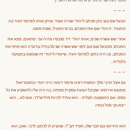
∼ ∼ ∼
הבעל שם טוב נתן מכתב ליהודי שהיה עשיר, שיתן אותו לפרנסי העיר בה
התגורר. היהודי שם את המכתב בכיס המעיל, ושכח ממנו.
אחרי שש עשרה שנים, אותו יהודי ירד מנכסיו ונהיה עני. פתאום, מצא את
המכתב מהבעל שם טוב לפני שש עשרה שנים! בחיל וברעדה הוא פתח את
המכתב, ובו היה כתוב לפרנסי העיר, שיעזרו ליהודי זה שנמצא במצוקה
כלכלית…
∼ ∼ ∼
גם אצל הרבי מלך המשיח ראינו סיפור דומה: היה יהודי במונטריאול
ממוצא אירופאי שקיבל הצעת עסקית מפתה, בה היה עליו להשקיע את כל
כספו. אם ההשקעה תצליח – הוא עתיד להיות מיליארדר, ואם לא… הוא
ייצא נקי מכל נכסיו.
הוא התייעץ עם חבר שלו, חסיד חב"ד, שהציע לו לכתוב לרבי. ואכן, הוא