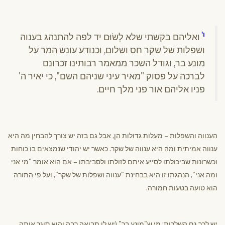
ו'
ואליהם בקשתי שלא לָשׂוּם יד לפה להתנהג בענוה
ושפלות של שקר חס ושלום, וכנודע עונש המר על
מונע בר, וגודל השכר ממאמר רבותינו זכרונם
לברכה על פסוק "מאיר עיני שניהם השם", כי יאיר ה'
פניו אליהם אור פני מלך חיים.
הענווה והשפלות – מעלות גדולות הן, אבל גם בזה יש צורך להבחין מה היא
ענווה אמיתית ומה היא ענווה של שקר. כאשר יש יהודי שנמצאים בו כוחות
וכשרונות שביכולתו לסייע איתם לזולתו ולסביבתו – אם הוא אומר "מי אני
ומה אני", הנהגתו זו היא בבחינת "ענווה ושפלות של שקר", ועל פי התורה
הוא טועה בטעות חמורה.
יש לכך גם השלכות: מי ש"מונע בר" (יש לו תבואה רבה והוא סוגר אותה