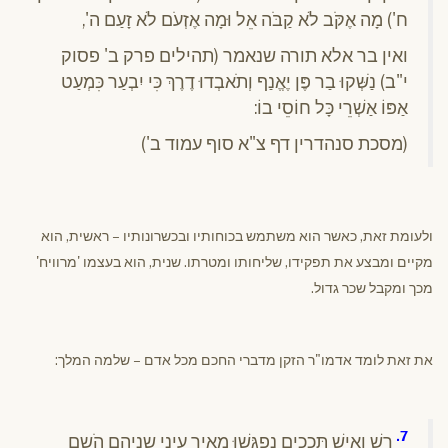
ח') מָה אֶקֹּב לֹא קַבֹּה אֵל וּמָה אֶזְעֹם לֹא זָעַם ה',
ואין בר אלא תורה שנאמר (תהילים פרק ב' פסוק
י"ב) נַשְּׁקוּ בַר פֶּן יֶאֱנַף וְתֹאבְדוּ דֶרֶךְ כִּי יִבְעַר כִּמְעַט
אַפּוֹ אַשְׁרֵי כָּל חוֹסֵי בוֹ:
(מסכת סנהדרין דף צ"א סוף עמוד ב')
ולעומת זאת, כאשר הוא משתמש בכוחותיו ובכשרונותיו – ראשית, הוא
מקיים ומבצע את תפקידו, שליחותו ומטרתו. שנית, הוא בעצמו 'מרוויח'
מכך ומקבל שכר גדול.
את זאת לומד אדמו"ר הזקן מדברי החכם מכל אדם – שלמה המלך:
7.
רָשׁ וְאִישׁ תְּכָכִים נִפְגָּשׁוּ מֵאִיר עֵינֵי שְנֵיהֶם הַֹשֵם