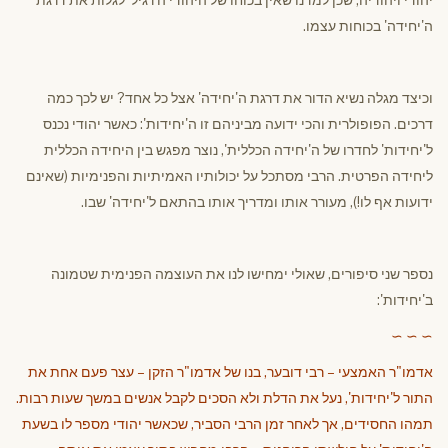
ה'יחידה' בכוחות עצמו.
וכיצד מגלה נשיא הדור את דרגת ה'יחידה' אצל כל אחד? יש לכך כמה
דרכים. הפופולרית והכי ידועה מביניהם זו ה'יחידות': כאשר יהודי נכנס
ל'יחידות' לחדרו של ה'יחידה הכללית', נוצר מפגש בין היחידה הכללית
ליחידה הפרטית. הרבי מסתכל על יכולותיו האמיתיות והפנימיות (שאינם
ידועות אף לו!), מעורר אותו ומדריך אותו בהתאם ל'יחידה' שבו.
נספר שני סיפורים, שאולי ימחישו לנו את העוצמה הפנימית שטמונה
ב'יחידות':
∼ ∼ ∼
אדמו"ר האמצעי – רבי דובער, בנו של אדמו"ר הזקן – עצר פעם אחת את
התור ל'יחידות', נעל את הדלת ולא הסכים לקבל אנשים במשך שעות רבות.
תמהו החסידים, אך לאחר זמן הרבי הסביר, שכאשר יהודי מספר לו בשעת