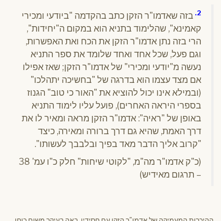
2.
בזה שאדמו"ר הזקן כתב בהקדמה "ביודעי ומכירי
קאמינא", שהלימוד בתניא הוא במקום ה"יחידות",
הרי בזה נתן אדמו"ר הזקן את הכח ואת האפשרות,
וגם פעל, שכל אחד ואחד שלומד את ספר התניא
נעשה מ"יודעי ומכירי" של אדמו"ר הזקן; שאז אפילו
אם מצד עצמו הוא בדרגה של "בחשיכה יתהלכו"
(ובמילא אינו יכול להוציא את "האור כי טוב" הגנוז
בספרי היראה האחרים), פועל עליו לימוד התניא
באופן של "ראיה": אדמו"ר הזקן מראה ומאיר לו את
דרך האמת, שהיא גם דרך ברורה ומאירה, כיצד
"קרוב אליך הדבר מאד בפיך ובלבבך לעשותו".
(כ"ק אדמו"ר מה"מ, "לקוטי שיחות" חלק כ"ו עמ' 38
– תרגום מאידיש)
ההיכרות המעמיקה של אדמו"ר הזקן עם חסידיו, באה בעיקר משום כוחו