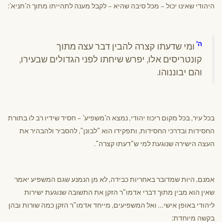
היהודי שאינו יכול – מכל סיבה שהיא – לקבל מענה לתהייתו מתוך ה'תניא':
ה'
ומי שדעתו קצרה להבין דבר עצה מתוך
קונטריסים אלו, יפרש שיחתו לפני הגדולים שבעירו,
והם יבוננוהו.
בכל עיר, בכל מקום ריכוז יהודי, נמצא ה'משפיע' – חסיד שידיו רב לו בתורת
החסידות ובדרכי החסידות, ותפקידו הוא "לבונן", להסביר ולהבהיר את
העצה הישירה שנוגעת למי ש"דעתו קצרה".
אמנם, היות שמדובר באחריות כבידה, לא מן הנמנע שגם המשפיע יאמר
שאין הוא מבין מתוך דברי אדמו"ר הזקן את התשובה שנוגעת ישירות
ליהודי באופן אישי… ואל המשפיעים, מייחד אדמו"ר הזקן כמה שורות ובהן
בקשה מיוחדת: