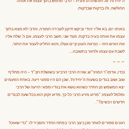
ה'יחידות' על חולשתו הרוחנית – הרבי מחפש בתוך עצמו את אותה
החולשה, ולוּ בדַקוּת שבדַקוּת.
באותו יום, בא אליו יהודי וביקש תיקון לעבירה חמורה, והרבי לא מצא בתוך
עצמו את אותה בעיה בדקות. מצד שני, חשב הרבי לעצמו, אם ה' שלח אליו
את האיש הזה – כנראה העוון קיים אצלו, והוא החליט לעצור את התור,
לשבת עם עצמו ולחזור בתשובה…
∼ ∼ ∼
נכדו, אדמו"ר המהר"ש, שהיה הרבי הרביעי בשושלת חב"ד – היה מחליף
שוב ושוב בגדים בשעות ה'יחידות', שכן הם היו ספוגי זיעה. באחת הפעמים
יצא המשמש מן החדר כשהוא נושא את בגדיו ספוגי הזיעה של הרבי
ומלמל לעצמו: "מדוע מזיע הרבי כל-כך, מדוע זקוק הוא בכל שעה לבגדים
חדשים ויבשים?".
רגעים ספורים לאחר מכן ניצב הרבי בפתח החדר והסביר לו: "כדי שאוכל