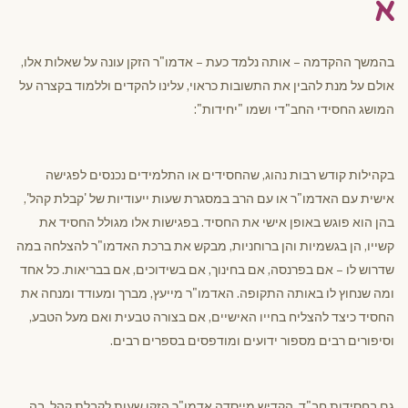
א
בהמשך ההקדמה – אותה נלמד כעת – אדמו"ר הזקן עונה על שאלות אלו,
אולם על מנת להבין את התשובות כראוי, עלינו להקדים וללמוד בקצרה על
המושג החסידי החב"די ושמו "יחידות":
בקהילות קודש רבות נהוג, שהחסידים או התלמידים נכנסים לפגישה
אישית עם האדמו"ר או עם הרב במסגרת שעות ייעודיות של 'קבלת קהל',
בהן הוא פוגש באופן אישי את החסיד. בפגישות אלו מגולל החסיד את
קשייו, הן בגשמיות והן ברוחניות, מבקש את ברכת האדמו"ר להצלחה במה
שדרוש לו – אם בפרנסה, אם בחינוך, אם בשידוכים, אם בבריאות. כל אחד
ומה שנחוץ לו באותה התקופה. האדמו"ר מייעץ, מברך ומעודד ומנחה את
החסיד כיצד להצליח בחייו האישיים, אם בצורה טבעית ואם מעל הטבע,
וסיפורים רבים מספור ידועים ומודפסים בספרים רבים.
גם בחסידות חב"ד, הקדיש מייסדה אדמו"ר הזקן שעות לקבלת קהל, בה