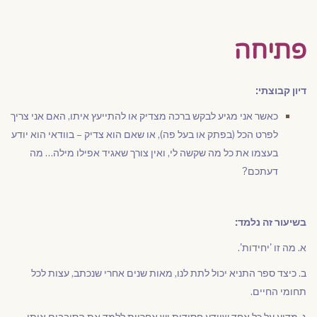
פתיחה
דיון קבוצתי:
כאשר אני מגיע לבקש ברכה מצדיק או להתייעץ איתו, האם אני צריך
לפרט הכל (בפתק או בעל פה), או שאם הוא צדיק – בוודאי הוא יודע
בעצמו את כל מה שקשה לי, ואין צורך שאגיד אפילו מילה… מה
דעתכם?
בשיעור זה נלמד:
א. מה זו 'יחידות'.
ב. כיצד ספר התניא יכול לתת לנו, מאות שנים אחרי שנכתב, עצות לכל
תחומי החיים.
ג. מדוע על כל אחד שיודע חסידות יש אחריות ללמד את הסובבים אותו.