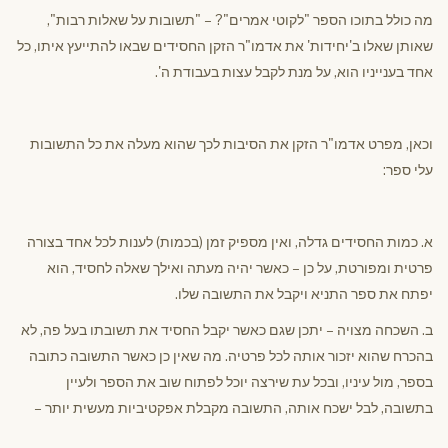
מה כולל בתוכו הספר "לקוטי אמרים"? – "תשובות על שאלות רבות",
שאותן שאלו ב'יחידות' את אדמו"ר הזקן החסידים שבאו להתייעץ איתו, כל
אחד בענייניו הוא, על מנת לקבל עצות בעבודת ה'.
וכאן, מפרט אדמו"ר הזקן את הסיבות לכך שהוא מעלה את כל התשובות
עלי ספר:
א. כמות החסידים גדלה, ואין מספיק זמן (בכמות) לענות לכל אחד בצורה
פרטית ומפורטת, על כן – כאשר יהיה מעתה ואילך שאלה לחסיד, הוא
יפתח את ספר התניא ויקבל את התשובה שלו.
ב. השכחה מצויה – יתכן שגם כאשר יקבל החסיד את תשובתו בעל פה, לא
בהכרח שהוא יזכור אותה לכל פרטיה. מה שאין כן כאשר התשובה כתובה
בספר, מול עיניו, ובכל עת שירצה יוכל לפתוח שוב את הספר ולעיין
בתשובה, לבל ישכח אותה, התשובה מקבלת אפקטיביות מעשית יותר –