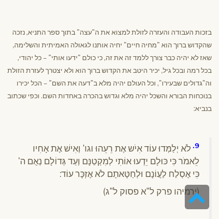
בזכות העבודה והעזרה לזולת למצוא את ה"עצה" בתוך ספר התניא, נזכה
שהקדוש ברוך הוא "מחיה חיים" יחיה אותנו לגאולה האמיתית והשלימה,
שאז לא יהיה כבר צורך ללמד זה את זה, כי כולם "ידעו אותי" – כל יהודי,
בכל רמה ובכל גיל, יכיר היטב את הקדוש ברוך הוא ולא יצטרך לעזרת הזולת
וה"גדולים שבעירו", וכל העולם יהיה מלא ב"דעה את השם" – הכל יכירו
בנוכחות הבורא והשכל יהיה מלא וגדוש בהכרה באחדות השם. וכפי שכתוב
בנביא:
9.
לֹא יְלַמְּדוּ עוֹד אִיֹש אֶת רֵעֵהוּ וגו' וְאִישׁ אֶת אָחִיו
לֵאמֹר כִּי כּוּלָם יֵדְעוּ אוֹתִי לְמִקְטַנָּם וְעַד גְּדוֹלָם נְאֻם ה'
כִּי אֶסְלַח לַעֲוֹנָם וּלְחַטָּאתָם לֹא אֶזְכָּר עוֹד:
גלילה
(ירמיהו פרק ל"א פסוק ל"ג)
לראש