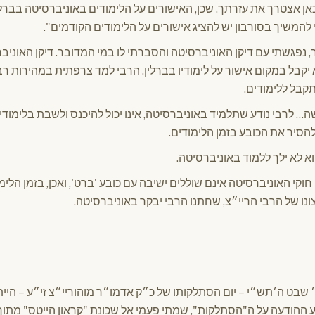
אן אצטרך את עזרתך. שכן, האישורים על הלימודים באוניברסיטה בברלי
המשיך בסורבון יש להציג אישורים על הלימודים הקודמים".
, נפגשתי עם דיקן האוניברסיטה והסברתי לו במי המדובר. דיקן האונ
א יקבל במקום אישור על לימודיו בברלין. הרבי למד צרפתית במהירות רב
 לרבי נודע שתלמיד באוניברסיטה, אינו יכול להיכנס ולשבת בלימודי
הסיר את הכובע בזמן הלימודים.
וא לא ילך ללמוד באוניברסיטה.
חוקי האוניברסיטה אינם שוללים ישיבה עם כובע 'ברט', ואכן, בזמן הל
צונו של הרבי הריי״צ, שחתנו הרבי יבקר באוניברסיטה.
בט ה׳תש״י – יום הסתלקותו של כ״ק אדמו״ר מוהוריי״צ זי״ע – הייתי
 ההודעה על ה"הסתלקות", שמתי פעמי אל שכונת "קראון הייטס" מתוך