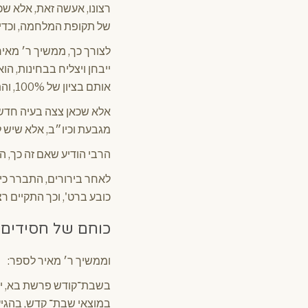
רצונו, אעשה זאת, אלא שכ
של תקופת המלחמה, וכדי ל
לצורך כך, ממשיך ר׳ מאיר
ייבחן ויצליח בבחינות, הו
אותם בציון של 100%, והתקבל ללימודים.
אלא שכאן צצה בעיה חדשה…
מגבעת וכיו״ב, אלא שיש ל
הרבי הודיע שאם זה כך, ה
לאחר בירורים, התברר כי 
כובע ברט', וכך התקיים ר
כוחם של חסידים
וממשיך ר׳ מאיר לספר:
בשבת־קודש פרשת בא, י׳ ש
במוצאי שבת־ קדש, בהגיע