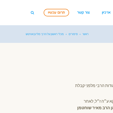
ארכיון
צור קשר
תרום עכשיו
ראשי
»
סיפורים
»
מכלי ראשון על הרבי מליובאוויטש
ודות הרבי מלפני קבלת
קא ע״ה ז״ל, לאחר
 הרב מאיר שוחטמן