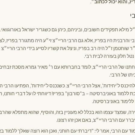
ז, והוא יכול לכתוב
״.
י
 מילא תפקידים חשובים, וביניהם, כיהן גם כשגריר ישראל באורוגוואי. 
 והרבנית היו בפריז, אלא גם הרבי הריי״צ זי״ע היה מתגורר בפריז, לצ
 שוחטמן ז״ל היה רב בפריז, וניצל את קשריו לסייע בידי הרבי הריי״צ 
 נטל חלק בעזרה לבית רבי.
חתנו של הרבי הריי״צ, לומד בחברותא עם ר׳ מאיר גמרא מסכת זבחים.
תו של הרבי.
יכנס ל'יחידות', אצל הרבי הריי״צ. כשנכנס ל'יחידות', הפתיעו הרבי 
 ללמוד באוניברסיטה – ב"סורבון" בפריז! דיווחתי לו על דברי חותנו, 
ללימוד באוניברסיטה.
רה, שמצד עצמו הוא בכלל לא מעוניין בזה, והוסיף, שהוא מתפלא שהרבי
ברר עם הרבי הריי״צ, באם אכן זהו רצונו.
עם הרבי, אמר לי: "דיברתי עם חותני, ואכן הוא רוצה שאלך ללמוד באו