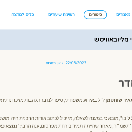
מאמרים
סיפורים
רשימת שיעורים
כלים למרצה
 מליובאוויטש
22/08/2023
אין תגובות
דר
איר שוחטמן
ז״ל באירוע משפחתי, סיפר לנו בהתלהבות מזיכרונותיו א
אל ליבו", מובא כי במענה לשאלה, מי יכול לכתוב אודות הרבנית חיה־מוש
שמ״ח, מאחר שהייתה תמיד בורחת מפרסום, ענה הרבי: "
נמצא כאן