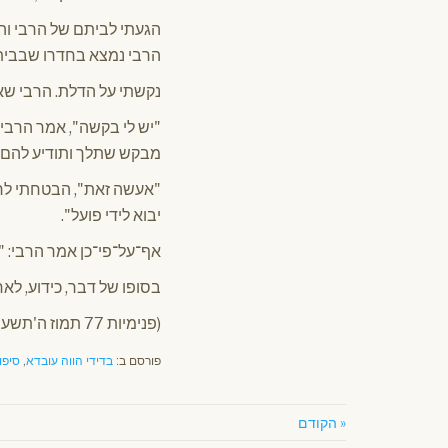
הגעתי לביתם של הרבי וה
הרבי נמצא בחדרו שבבית ו
נקשתי על הדלת. הרבי שאל 
"יש לי בקשה", אמר הרבי,
מבקש שתלך ותודיע להם ש
"אעשה זאת", הבטחתי לרבי
יבוא לידי פועל".
אף־על־פי־כן אמר הרבי: "
בסופו של דבר, כידוע, לא
(פנימיות 77 תמוז ה'תשע"ד – מאת הרב יוסף־אברהם פיזם והרב מנחם פולשטיין)
פורסם ב:
בדידי הווה עובדא
,
סיפו
« הקודם