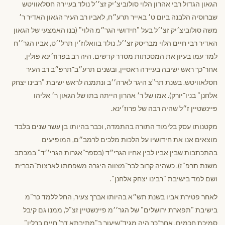
הגאון הגדול רבי אהרון הלוי סולוביצ׳יק זצ׳׳ל נולד בעיירה חסלאוויטש
שברוסיה הלבנה ביום ט׳ באייר תרע״ח, לאביו רב העיר הגאון האדיר ר׳
משה סולוביצ׳יק זצ׳׳ל בעל "חידושי הגר״מ הלוי" (בנו האמצעי של הגאון
האדיר רבי חיים הלוי מבריסק זצ׳׳ל. נולד בוואלוז׳ין תרל׳׳ט, אביו הגר׳׳ח
למד עמו בעיון את המסכתות מסדר קדשים. היה רב בפרוז׳ינא פולין,
אחר־כך ראש ישיבה בעיירה ראסיין, ובשנים תרע״ב־תרפ״ב רב העיר
חסלאוויטש. בשנת תר”צ היגר לארה׳׳ב ונתמנה לראש ישיבת "רבינו יצחק
אלחנן" בניו־יורק). אמו של ר׳ אהרון הייתה בתו של הגאון ר׳ אליהו
פיינשטיין ז״ל שהיה רבה של פרוז׳ינא.
מקטנותו עסק בלימוד התורה בהתמדה, וכבר בהיותו בן עשר שנים בלבד
מוצאים אנו את חידושיו על הלכות מלכים לרמב״ם, המופיעים
בהתכתבות שבין אביו לבין אחיו הגרי״ד (בספר"אגרות הגרי׳׳ד" במכתב
משנת תרפ"ז). כשהיה קרוב לבר־מצווה היגרה משפחתו לארצות־הברית
ושם למד בישיבת "רבינו יצחק אלחנן".
לאחר פטירת אביו בשנת תש״א בהיותו אברך צעיר, החל ללמד כר"מ
בישיבת "תפארת ירושלים" של הגר׳׳מ פיינשטיין זצ"ל, ממנו גם קיבל
סמיכת חכמים, אחר־כך היה מגיד־שיעור ב"מתיבתא דר' חיים ברלין"