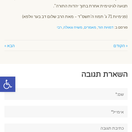
תנועה לגיטימית אחרת בתוך יהדות התורה".
(פנימיות 71 ג' תמוז ה'תשס"ד – מאת הרב שלום דב בער וולפא)
פורסם ב:
דמויות הוד
,
מאמרים
,
משיח וגאולה
,
רבי
« הקודם
הבא »
השארת תגובה
פתח סרגל
שם:*
אימייל*
תגובה: