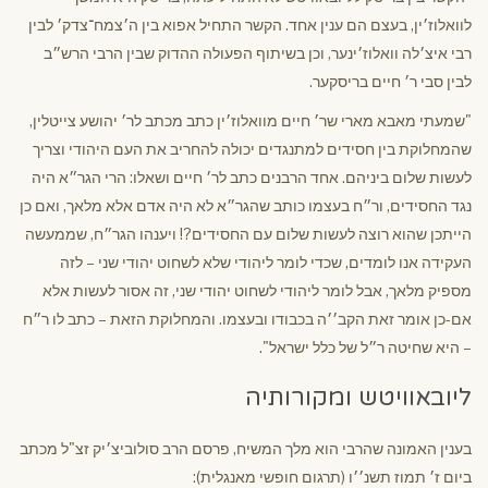
לוואלוז׳ין, בעצם הם ענין אחד. הקשר התחיל אפוא בין ה׳צמח־צדק׳ לבין
רבי איצ׳לה וואלוז׳ינער, וכן בשיתוף הפעולה ההדוק שבין הרבי הרש״ב
לבין סבי ר׳ חיים בריסקער.
"שמעתי מאבא מארי שר׳ חיים מוואלוז׳ין כתב מכתב לר׳ יהושע צייטלין,
שהמחלוקת בין חסידים למתנגדים יכולה להחריב את העם היהודי וצריך
לעשות שלום ביניהם. אחד הרבנים כתב לר׳ חיים ושאלו: הרי הגר״א היה
נגד החסידים, ור״ח בעצמו כותב שהגר״א לא היה אדם אלא מלאך, ואם כן
הייתכן שהוא רוצה לעשות שלום עם החסידים?! ויענהו הגר״ח, שממעשה
העקידה אנו לומדים, שכדי לומר ליהודי שלא לשחוט יהודי שני – לזה
מספיק מלאך, אבל לומר ליהודי לשחוט יהודי שני, זה אסור לעשות אלא
אם-כן אומר זאת הקב׳׳ה בכבודו ובעצמו. והמחלוקת הזאת – כתב לו ר״ח
– היא שחיטה ר״ל של כלל ישראל".
ליובאוויטש ומקורותיה
בענין האמונה שהרבי הוא מלך המשיח, פרסם הרב סולוביצ׳יק זצ"ל מכתב
ביום ז׳ תמוז תשנ׳׳ו (תרגום חופשי מאנגלית):