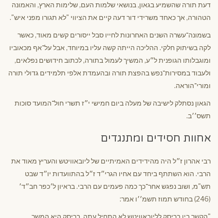
דעת תורה שהשמיע בגאון, בנושאי שלמות העם, שלימות הארץ, והאמונה
הטהורה, אך כאחד משרידי דור דעה קיים את הציווי "לא תגורו מפני איש".
בשמונה־עשרה השנים האחרונות לחייו סבל ייסורים קשים מאוד, כאשר
לקה בשיתוק חלקי. ההליכה הייתה קשה עליו במיוחד, אבל על־אף מכאוביו
ומוגבלותו הגופנית ל״ע, המשיך לעמול בתורה, לכתוב חידושים נפלאים,
ולעבוד במסירות־נפש בהפצת תורה ובהעמדת אלפי תלמידים גדולי תורה
ומורי־הוראה.
הגאון נסתלק לישיבה של מעלה ביום חמישי י״ז תשרי חול־המועד סוכות
תשס׳׳ב.
אחוות חסידים ומתנגדים
רבי אהרון ז״ל היה מהידידים האמיתיים של ליובאוויטש והעריץ מאוד את
הרבי. הוא השתתף ביחד עם אחיו הגרי״ד ז״ל בהתוועדות יו״ד שבט
תש"מ, ושוב נפגש אחר־כך כמה פעמים עם הרבי. בראיון ל׳כפר חב״ד׳
(246) בחודש תמוז תשמ׳׳ו אמר:
"הקשר בין בריסק לליובאוויטש לא התחיל עתה, בריסק היא המשך