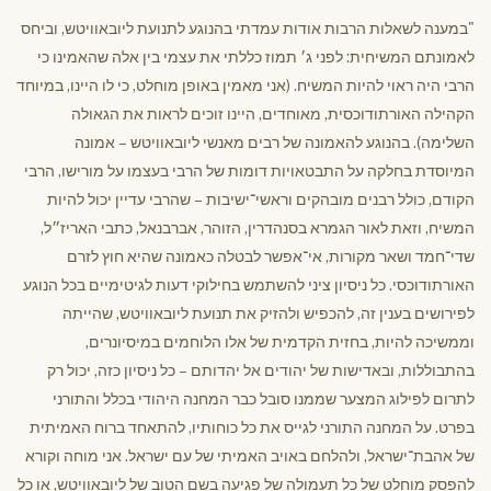
"במענה לשאלות הרבות אודות עמדתי בהנוגע לתנועת ליובאוויטש, וביחס
לאמונתם המשיחית: לפני ג׳ תמוז כללתי את עצמי בין אלה שהאמינו כי
הרבי היה ראוי להיות המשיח. (אני מאמין באופן מוחלט, כי לו היינו, במיוחד
הקהילה האורתודוכסית, מאוחדים, היינו זוכים לראות את הגאולה
השלימה). בהנוגע להאמונה של רבים מאנשי ליובאוויטש – אמונה
המיוסדת בחלקה על התבטאויות דומות של הרבי בעצמו על מורישו, הרבי
הקודם, כולל רבנים מובהקים וראשי־ישיבות – שהרבי עדיין יכול להיות
המשיח, וזאת לאור הגמרא בסנהדרין, הזוהר, אברבנאל, כתבי האריז״ל,
שדי־חמד ושאר מקורות, אי־אפשר לבטלה כאמונה שהיא חוץ לזרם
האורתודוכסי. כל ניסיון ציני להשתמש בחילוקי דעות לגיטימיים בכל הנוגע
לפירושים בענין זה, להכפיש ולהזיק את תנועת ליובאוויטש, שהייתה
וממשיכה להיות, בחזית הקדמית של אלו הלוחמים במיסיונרים,
בהתבוללות, ובאדישות של יהודים אל יהדותם – כל ניסיון כזה, יכול רק
לתרום לפילוג המצער שממנו סובל כבר המחנה היהודי בכלל והתורני
בפרט. על המחנה התורני לגייס את כל כוחותיו, להתאחד ברוח האמיתית
של אהבת־ישראל, ולהלחם באויב האמיתי של עם ישראל. אני מוחה וקורא
להפסק מוחלט של כל תעמולה של פגיעה בשם הטוב של ליובאוויטש, או כל