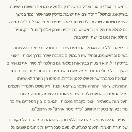
בראשות הגר"י הוטנר זצ׳׳ל. בתשכ״ו קיבל על עצמו את ראשות הישיבה
בשיקאגו, ובתשל״ד יסד שם את ישיבת בריסק שבראשה עמד במשך
עשרים ושמונה שנה עד לפטירתו. לאחר פטירת אחיו הגרי׳׳ד ז"ל נתמנה
גם למלא את מקומו כראש ישיבת "רבינו יצחק אלחנן" בניו־יורק, והיה
מחלק את זמנו בין שתי הישיבות.
רבי אהרון ז"ל היה מגדולי החכמים שבדורנו, ונודע בבקיאותו העצומה
בש"ס ובראשונים, ובחידושיו העמוקים בהבנה ישרה בדרך אבותיו גאוני
בריסק ז״ל. הוא הצטיין בבקיאות נפלאה גם בהלכה למעשה ואף בנושאים
שאין יד כל גדולי התורה ממשמשת בהם. מידותיו התרומיות, ענוותנותו
הגדולה ואהבת־ישראל שלו לקטן ולגדול, הוסיפו חן מיוחד לאישיותו
התורנית. שיעורי התורה שמסר בשיקאגו ובניו־יורק משכו תלמידי־חכמים
מכל החוגים, שהתענגו להתבשם מגאונותו העצומה, ומהשמועות
העלומות שנשתיירו אצלו בקבלה מאבותיו הגאונים. בין הספרים שחיבר
נודע בעיקר בספרו החשוב "פרח מטה אהרון" על הרמב"ם.
בענייני הכלל היה משמיע דעתו ללא חת, כשהאמת המיוסדת על מקורות
של תורת האמת, היא נר לרגליו. לא פעם סבל רדיפות מחוגים שונים על