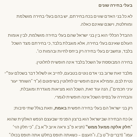
בעלי בחירה שונים
לא כל בני האדם שווים בכח בחירתם, יש בהם בעלי בחירה מושלמת
ומוחלטת, וישנם שאינם כאלה.
ההבדל הכללי הוא בין בני ישראל שהם בעלי בחירה מושלמת, לבין אומות
העולם שאינם בעלי בחירה, אלא מוגבלת בלבד, כי בחירתם מצד השכל
בלבד, ונחשבים בעלי בחירה רק ביחס לחיות ובהמות כו׳.
בחירה המבוססת על השכל בלבד אינה חופשית לחלוטין.
מלבד זאת שרוב בני אדם נוטים בטבעם, לחייב או לשלול דבר בשכלם עפ״י
נטית לבם, וממילא אינם חופשיים לחלוטין בשיפוטם (ע"ד "השוחד יעור
עיני חכמים"), הנה עוד זאת, השכל הוא מציאות מוגדרת ומוגבלת,
והבחירה על בסיס השכל אינה חופשית לגמרי.
רק בני ישראל הם בעלי בחירה חפשית
באמת,
וזאת בגלל שתי סיבות;
א) כח הבחירה שבישראל הוא ברצון הפנימי שבעצם הנפש האלקית שהוא
"
חלק אלקה ממעל ממש"
(תניא פ"ב וראה איוב ל"א ב'), "כי חלק הוי׳
עמו" (דברים ל"ט ב'), ו"העצם – כשאתה תופס בחלקו אתה תופס בכולו"