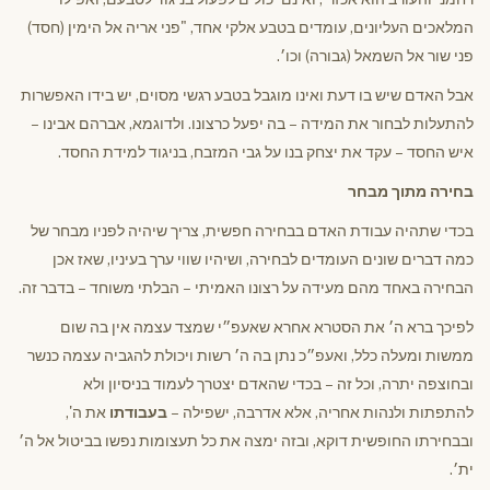
המלאכים העליונים, עומדים בטבע אלקי אחד, "פני אריה אל הימין (חסד)
פני שור אל השמאל (גבורה) וכו׳.
אבל האדם שיש בו דעת ואינו מוגבל בטבע רגשי מסוים, יש בידו האפשרות
להתעלות לבחור את המידה – בה יפעל כרצונו. ולדוגמא, אברהם אבינו –
איש החסד – עקד את יצחק בנו על גבי המזבח, בניגוד למידת החסד.
בחירה מתוך מבחר
בכדי שתהיה עבודת האדם בבחירה חפשית, צריך שיהיה לפניו מבחר של
כמה דברים שונים העומדים לבחירה, ושיהיו שווי ערך בעיניו, שאז אכן
הבחירה באחד מהם מעידה על רצונו האמיתי – הבלתי משוחד – בדבר זה.
לפיכך ברא ה׳ את הסטרא אחרא שאעפ״י שמצד עצמה אין בה שום
ממשות ומעלה כלל, ואעפ״כ נתן בה ה׳ רשות ויכולת להגביה עצמה כנשר
ובחוצפה יתרה, וכל זה – בכדי שהאדם יצטרך לעמוד בניסיון ולא
להתפתות ולנהות אחריה, אלא אדרבה, ישפילה –
בעבודתו
את ה',
ובבחירתו החופשית דוקא, ובזה ימצה את כל תעצומות נפשו בביטול אל ה׳
ית׳.