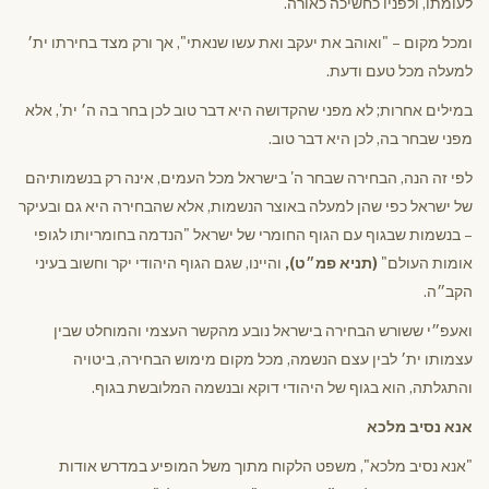
לעומתו, ולפניו כחשיכה כאורה.
ומכל מקום – "ואוהב את יעקב ואת עשו שנאתי", אך ורק מצד בחירתו ית׳
למעלה מכל טעם ודעת.
במילים אחרות; לא מפני שהקדושה היא דבר טוב לכן בחר בה ה׳ ית', אלא
מפני שבחר בה, לכן היא דבר טוב.
לפי זה הנה, הבחירה שבחר ה' בישראל מכל העמים, אינה רק בנשמותיהם
של ישראל כפי שהן למעלה באוצר הנשמות, אלא שהבחירה היא גם ובעיקר
– בנשמות שבגוף עם הגוף החומרי של ישראל "הנדמה בחומריותו לגופי
אומות העולם"
(תניא פמ״ט),
והיינו, שגם הגוף היהודי יקר וחשוב בעיני
הקב״ה.
ואעפ״י ששורש הבחירה בישראל נובע מהקשר העצמי והמוחלט שבין
עצמותו ית׳ לבין עצם הנשמה, מכל מקום מימוש הבחירה, ביטויה
והתגלתה, הוא בגוף של היהודי דוקא ובנשמה המלובשת בגוף.
אנא נסיב מלכא
"אנא נסיב מלכא", משפט הלקוח מתוך משל המופיע במדרש אודות