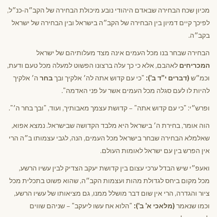
מכיון שכח הבחירה שבאדם היהודי נובע מיכולת הבחירה של הקב״ה-כנ״ל,
לפיכך קיים דמיון בין הבחירה של הקב״ה בישראל ובין הבחירה של ישראל
בקב״ה.
הבחירה שבחר בנו מכל העמים אינה מצד מעלותיהם של ישראל
המכריחים
לאהבם, אלא כי כך עלה ברצונו הפשוט למעלה מכל טעם ודעת,
וכמ״ש
(דברים י"ד ב'):
"כי עם קדוש אתה לה׳ אלקיך ובך
בחר
ה׳ אלקיך
להיות לו לעם סגלה מכל העמים אשר על פני האדמה".
ופרש״י: "כי עם קדוש אתה" – קדושת עצמך מאבותיך, ועוד, "ובך בחר ה׳".
הוה אומר, בחירת ה׳ בישראל היא מלבד הקדושה שבישראל. נמצא אפוא,
שאלמלא הבחירה שבחר בישראל מכל העמים, הנה, לגבי עצמותו ב״ה הרי
אין הפרש בין עם ישראל לאומות העולם.
ואעפ״י שיש הבדל ערכי עצום בין קדושת יעקב הצדיק לבין עשיו הרשע,
מכל מקום ביחס לגדולת מהות ועצמות הקב״ה, שהוא פשוט בתכלית מכל
ציור והגדרה, הרי אין שום דבר מושלל ממנו, גם מציאותו של עשיו הרשע,
וכמו שנאמר
(מלאכי א' ב'):
"הלוא אח עשו ליעקב" – שניהם שווים