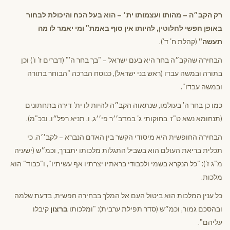
רק הקב״ה – מהותו ועצמותו ית׳ – הוא בעל הכח והיכולת לבחור
באופן חפשי לחלוטין, להיותו אין סוף באמת" ומי יאמר לו מה
תעשה"
(קהלת ח' ד').
הבחירה שהקב״ה בחר היא בעם ישראל – "בך בחר ה'" (דברים ז' ו') וכן
בתורה ובמשה עבדו (ראש בני ישראל), כנוסח הברכה "הבוחר בתורה
ובמשה עבדו".
כמו כן בחר ה' בעולמו, שנתאוה הקב״ה להיות לו ית' דירה בתחתונים
(תנחומא נשא ט"ז בחוקותי ג' במדב׳׳ר פי׳׳ג, ו. תניא רפל״ו. ובכ"מ).
הבחירה החופשית היא מיסודי הקשר בין האדם הנברא – לקב׳׳ה. כי
תכלית בריאת העולם הוא בשביל התגלות מלכותו יתברך, וכמ״ש (ישעיה
מ"ג ז'): "כל הנקרא בשמי ולכבודי בראתיו יצרתיו אף עשיתיו", ו"כבוד" הוא
מלכות.
כל ענין המלכות הוא ביטול העם אל המלך בבחירה חפשית, בדעת שלמה
ובהסכם גמור, וכמ״ש (סדר תפילת ערבית): "ומלכותו
ברצון
קיבלו
עליהם".