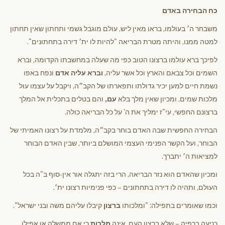
כח הבחירה באדם
משבחר ה׳ בעולמו, בראו מאין ליש, עולם מוגבל גשמי ותחתון שאין תחתון
למטה ממנו, והיתה מטרת הבריאה "להיות לו ית׳ דירה בתחתונים".
לפיכך ברא עולמו ברצונו הטוב כפי מה שעלה במחשבתו הקדומה, וברא
השמים וכל צבאם והארץ וכל אשר עליה,
וברא עליה אדם
ונפח באפו
נשמת חיים למען יכיר גדולתו ותפארתו של הקב״ה, ויקבל על עצמו עול
מלכות שמים, ומכיון שאין מלך בלא
עם,
והם בטלים בתכלית אל המלך
ברצונם החפשי, עי"ז ימליך את ה' על כל הבריאה כולה.
הבחירה החפשית שבה האדם בוחר בקב״ה, מלמדת על רצונו האמיתי של
הבוחר, ועל הקשר הפנימי העצמי המושלם ביותר, שבין האדם הבוחר
למציאות ה׳ יתברך.
ומכיון שהאדם הוא נזר הבריאה, הרי בזה יתגלה אור אין-סוף ב"ה בכל
העולם, ותהיה לו דירה בתחתונים – כפי פנימיות רצונו ית׳.
וכמו שאומרים בתפילה: "ומלכותו
ברצון
קיבלו עליהם משה ובני ישראל".
כניעה בכפיה – שלא ברצון העם, אינה
מלכות
כי אם ממשלה או אפילו