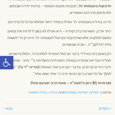
הדבקות בעצמותו ית',
הנובעת מעצם הנשמה – בחינת יחידה שבנפש,
ולא סיפוק צרכיהם הגשמיים.
והיינו, בחירה בעצמותו ית׳ אפילו במחיר ויתור מוחלט על כל כל צרכיהם.
ויתר על כן, השאיפה בדביקות זו – היא אפילו לא בשביל לרוות את צמאון
נפשם לאלקות, אלא שהדבקות והביטול לעצמותו ית׳ היא רק כדי לעשות
נחת רוח לקב״ה – אבינו שבשמים.
רק באופן כזה בא לידי ביטוי הביטול האמיתי למלכות ה', המלכות שהיא
פתח סרגל
תכלית הבריאה שתהיה בגאולה האמיתית והשלימה ע״י הרבי , שהוא
ודבריו חיים וקיימים, וכדברי הנביא ביעוד הגאולה
(זכריה י"ד ט'):
"והיה ה׳
למלך על כל הארץ ביום ההוא יהיה ה׳ אחד ושמו אחד".
(פנימיות 81 ניסן ה'תשע"ה – מאת הרב ישבעם סגל)
פורסם ב:
חסידות
,
חסידות
,
מאמרים
תגיות:
בחירה
,
בחירה חופשית
« הקודם
הבא »