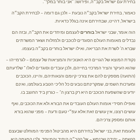
בחירת עם ישראל בקב״ה, ופירושו: "אני בוחר במלך".
כאמור, בחירת ישראל בקב״ה נובעת – ולכן גם דומה – לבחירת הקב״ה
בישראל, דהיינו, שבחירתם אינה בגלל כדאיות.
הוה אומר, שבני ישראל
בוחרים
לעצמם ומיחדים את הקב״ה, ובזה הם
נבדלים מאומות העולם הסוגדים לכוכבים ולמזלות ושאר המשרתים
שברא ה' לשרת את הבריאה, ואילו ישראל בוחרים בקב״ה בעצמו.
נקודת המוצא של הגויים היא האנוכיות והמציאות של עצמם – לגרמייהו –
שהוא העיקר והציר המרכזי בחייהם, ולכן עובדים וסוגדים לאלו ־ שלדעתם
(התועה) מספקים להם את צורכי קיומם והנאותיהם, והיינו, הכוכבים
ומערכות השמים, שמקרינתם נובעים כל הליכי הטבע בעולמנו, ואינם
יודעים שהשפעת הכוכבים היא רק ברצון ה׳ – כגרזן ביד החוצב בו.
ואפילו חסידי אומות העולם העובדים את הבורא ולא את הכוכבים, ואף
עושים רצונו, אין עושים זאת אלא עפ״י טעם ודעת – מפני שהוא בורא
אותם ומספק צרכיהם.
ולעומת זאת, בני ישראל בחירתם היא מהביטול הפנימי המוחלט שבעצם
הנשמה – יחידה שבנפש – אל הקב״ה היחיד והמיוחד, ולכן המגמה היא