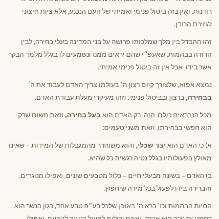
רודנות, ואין בזה ביטול פנימי ואמיתי של העם הנכנע, אלא ציות חיצוני
לגזירת הרודן.
זהו ההבדל בין מלך שמלכותו פרושה על בני המדינה בעלי בחירה, לבין
הרודה בבהמות, שאעפ״י שהם יראים ממנו ונשמעים לו בגלל מלמד הבקר
אשר בידו, אבל אין זה ביטול פנימי אמיתי.
נמצא אפוא, שלצורך קיום רצון ה׳ בעולמו צריך האדם לעבוד את ה׳
בבחירה,
ברצון ובביטול פנימי, וזהו מעיקרי מעלת עבודת האדם.
מכל הנבראים כולם, הנה, רק האדם הוא
בעל בחירה,
וזאת משום שרק
הוא חפשי בבחירתו, וזאת משני טעמים:
א) כי האדם הוא יצור
שכלי,
והוא משוחרר מהמגבלות של המידות – שאינו
מאולץ בפעולותיו בגלל נטיה רגשית כל שהיא.
ב) האדם – בשונה מבעלי חיים – כלול מטבעים שונים, ואפילו מנוגדים,
והברירה בידו לפעול בכל מידה שיחפוץ.
החיות הבהמות וכו' ברא ה׳ באופן שלכל בע״ח טבע אחד, כגון הנשר הוא
רחמני והעורב הוא אכזרי, ואינם יכולים לפעול בניגוד לטבעם, ואפילו