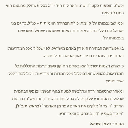
(כש"ט הוספות סקט"ז. וש"נ. וראה לוח היו"י י"ג כסליו) שחלק מהעצם הוא
כמו כל העצם.
וכמו שבעצמותו ית׳ קיימת יכולת הבחירה האמיתית – כנ״ל, כך גם בני
ישראל הם בעלי בחירה אמיתית, מאחר שנשמות ישראל מושרשים
בעצמותו ית׳.
ב) אפשרויות הבחירה היא רק באדם מישראל, לפי שכלול מכל המדריגות
והניגודים, ועומדים בפניו מגוון אפשרויות לבחירה.
כי שורש נשמות ישראל הוא בעולם התיקון ששם קיימת התכללות כל
המדריגות, נמצא שהאדם כלול מכל המדות והמדריגות, ויכול לבחור ככל
אשר יחפוץ.
ומאחר שהנשמה ירדה ונתלבשה למטה בגוף הגשמי ובנפש הבהמית
שכלולים מטוב ורע על כן יכולה גם לבחור ברע ח״ו, וזהו מש"כ בבריאת
האדם "וייצר ה' אלקים את האדם עפר מן האדמה"
(בראשית ב' ז'),
"וייצר" בשני יו׳׳דין, ביצר טוב וביצר הרע.
הבוחר בעמו ישראל