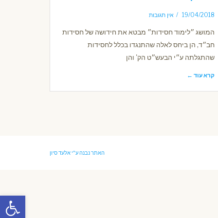
19/04/2018
אין תגובות
המושג ״לימוד חסידות״ מבטא את חידושה של חסידות
חב״ד, הן ביחס לאלה שהתנגדו בכלל לחסידות
שהתגלתה ע״י הבעש״ט הק' והן
קרא עוד ←
האתר נבנה ע"י
אלעד סיון
פתח סרגל