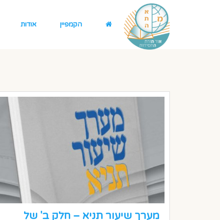
הקמפיין
אודות
מערך שיעור תניא – חלק ב' של