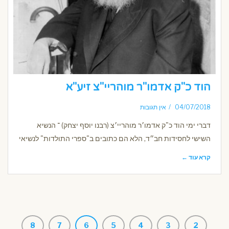
הוד כ"ק אדמו"ר מוהריי"צ זיע"א
04/07/2018
אין תגובות
דברי ימי הוד כ"ק אדמו׳ר מוהריי׳צ (רבנו יוסף יצחק) ־ הנשיא
השישי לחסידות חב״ד, הלא הם כתובים ב"ספרי התולדות" לנשיאי
קרא עוד ←
8
7
6
5
4
3
2