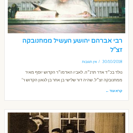
רבי אברהם יהושע העשיל ממחנובקה
זצ"ל
30/10/2018
אין תגובות
נולד בכ״ד אדר תרנ״ה. לאביו האדמו״ר הקדוש יוסף מאיר
ממחנובקה זצ״ל. שהיה דור שלישי בן אחר בן לגאון הקדוש ר׳
קרא עוד ←