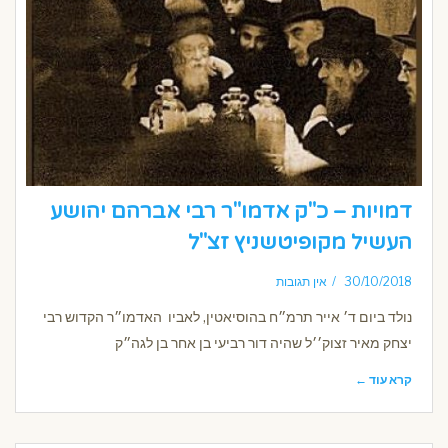
דמויות – כ"ק אדמו"ר רבי אברהם יהושע
העשיל מקופיטשניץ זצ"ל
30/10/2018
אין תגובות
נולד ביום ד׳ אייר תרמ״ח בהוסיאטין, לאביו האדמו״ר הקדוש רבי
יצחק מאיר זצוק׳׳ל שהיה דור רביעי בן אחר בן לגה״ק
קרא עוד ←