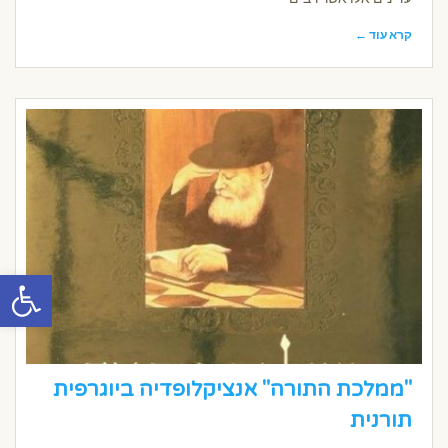
קרא עוד ←
פתח סרגל
"ממלכת התורה" אנציקלופדיה ביוגרפית
תורנית