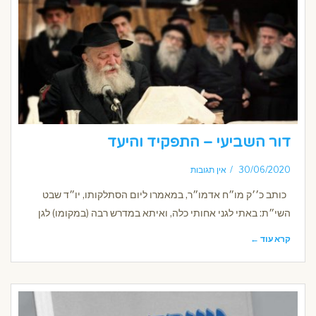
דור השביעי – התפקיד והיעד
30/06/2020
אין תגובות
כותב כ׳׳ק מו״ח אדמו״ר, במאמרו ליום הסתלקותו, יו״ד שבט
השי״ת: באתי לגני אחותי כלה, ואיתא במדרש רבה (במקומו) לגן
קרא עוד ←