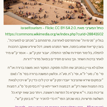
כותל המערבי מאת israeltourism – Flickr, CC BY-SA 2.0,
https://commons.wikimedia.org/w/index.php?curid=28841602
בגליון "פנימיות" שהתפרסם לאחרונה, פרסמתם ב"מכתבים למערכת",
בענין קריאת שמע בזמנה, אשר המנהג פשוט, דכל שיודע שעקב ההכנות
לתפלה, בלימוד חסידות שלפני התפלה, יעבור זמן ק״ש, – אומר ק״ש מיד
לאחר ברכות השחר. וכך נוהגים חסידים בפועל מדורי־דורות.
אולם לא צויין במכתב שזו הלכה פסוקה. המקור הוא: משנה ברורה או״ח
סי׳ מ"ו, סעי׳ ל"א, וסי' נ"ח, סע"ה. וכלשון המשנה ברורה בסי' מ"ו (שם:
״ובמקום שירא שהציבור יעברו זמן ק״ש יכוין ליבו כדין ק״ש ויכוין לצאת
בזה המצות עשה דק״ש, דבמצוה דאורייתא קיי׳ח בסימן ס׳ ס״ג, דמצות
צריכות כונה. וי״א שיקרא כל הפרשה ראשונה, ויותר טוב שאז יקרא כל
השלשה פרשיות, כמו שכתב הפר״ח כדי להזכיר יצי״מ בזמן ק״ש״.