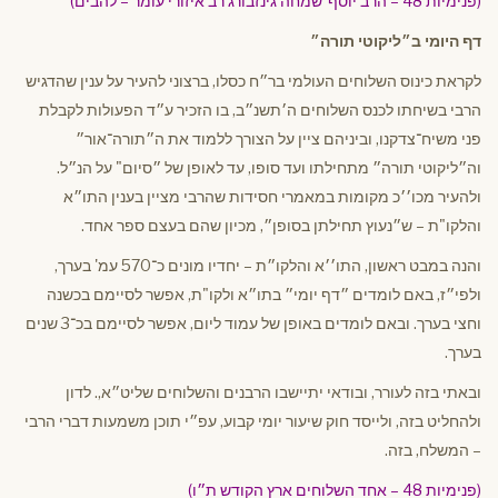
(פנימיות 48 – הרב יוסף־שמחה גינזבורג רב איזורי עומר – להבים)
דף היומי ב״ליקוטי תורה״
לקראת כינוס השלוחים העולמי בר״ח כסלו, ברצוני להעיר על ענין שהדגיש
הרבי בשיחתו לכנס השלוחים ה׳תשנ״ב, בו הזכיר ע״ד הפעולות לקבלת
פני משיח־צדקנו, וביניהם ציין על הצורך ללמוד את ה״תורה־אור״
וה״ליקוטי תורה״ מתחילתו ועד סופו, עד לאופן של ״סיום" על הנ״ל.
ולהעיר מכו׳׳כ מקומות במאמרי חסידות שהרבי מציין בענין התו״א
והלקו"ת – ש״נעוץ תחילתן בסופן״, מכיון שהם בעצם ספר אחד.
והנה במבט ראשון, התו׳׳א והלקו״ת – יחדיו מונים כ־570 עמ' בערך,
ולפי״ז, באם לומדים ״דף יומי״ בתו״א ולקו"ת, אפשר לסיימם בכשנה
וחצי בערך. ובאם לומדים באופן של עמוד ליום, אפשר לסיימם בכ־3 שנים
בערך.
ובאתי בזה לעורר, ובודאי יתיישבו הרבנים והשלוחים שליט״א,. לדון
ולהחליט בזה, ולייסד חוק שיעור יומי קבוע, עפ״י תוכן משמעות דברי הרבי
– המשלח, בזה.
(פנימיות 48 – אחד השלוחים ארץ הקודש ת״ו)