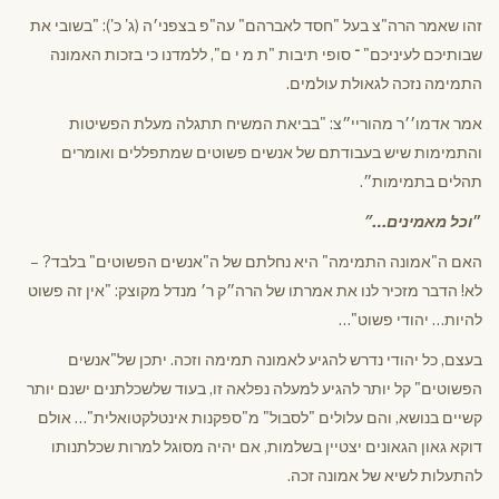
זהו שאמר הרה"צ בעל "חסד לאברהם" עה"פ בצפני׳ה (ג' כ'): "בשובי את
שבותיכם לעיניכם" ־ סופי תיבות "ת מ י ם", ללמדנו כי בזכות האמונה
התמימה נזכה לגאולת עולמים.
אמר אדמו׳׳ר מהוריי״צ: "בביאת המשיח תתגלה מעלת הפשיטות
והתמימות שיש בעבודתם של אנשים פשוטים שמתפללים ואומרים
תהלים בתמימות״.
״
וכל מאמינים…״
האם ה"אמונה התמימה" היא נחלתם של ה"אנשים הפשוטים" בלבד? –
לא! הדבר מזכיר לנו את אמרתו של הרה״ק ר׳ מנדל מקוצק: "אין זה פשוט
להיות… יהודי פשוט"…
בעצם, כל יהודי נדרש להגיע לאמונה תמימה וזכה. יתכן של"אנשים
הפשוטים" קל יותר להגיע למעלה נפלאה זו, בעוד שלשכלתנים ישנם יותר
קשיים בנושא, והם עלולים "לסבול" מ"ספקנות אינטלקטואלית"… אולם
דוקא גאון הגאונים יצטיין בשלמות, אם יהיה מסוגל למרות שכלתנותו
להתעלות לשיא של אמונה זכה.