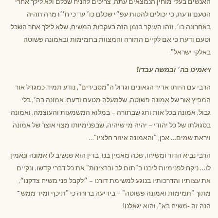
האנשים בעלי מוחין הנמצאים עתה, צריכים להניח שכלם ולא לילך אחרי
הטעם ודעת, כי יכולים להטות עפ״י שכלם כו׳ עד כי ח׳׳ו מרה תהיה
באחרונה כו׳, וזהו העיקר בזמן הזה בעקבות המשיח, שלא לילך אחר השכל
וטעם ודעת כי אם לקיים התורה והמצוות בתמימות ובאמונה פשוטה
באלקי ישראל".
ויאמינו בה׳ ובמשה עבדו!
הרבי עם היותו אדיר הגאונים וגדול ה"מסבירים", נודע תמיד כמגדל אור
המפיץ אור של אמונה פשוטה, שלמעלה מטעם ודעת. אמונה בה׳, בלי
גבול, אמונה בכל אות ותג שבתורה – במלוא המשמעות והעוצמה, ואמונה
בסגולתו של כל יהודי – יהיה מי שיהיה, שבפנימיותו מצוי אוצר של אמונה
ויראת שמים… אכן, "והאמונה איזור חלציו"…
הרבי נביא הדור ומשיחו, שכה מאמין בנו, בדין הוא שנשיב לו אמונה ונאמין
לו… ניקח לפנימיות ליבנו ב"תום לב וברצינות" את כל דברי קדשו, ונקיים
את עצותיו והדרכותיו בנוגע למשימת דורנו – ״לקבל פני משיח צדקנו״,
מתוך "תמימות ואמונה פשוטה" – בידיעה ברורה כי "תיכף ומיד ממש ־
הנה זה -משיח בא", והוא יגאלנו!