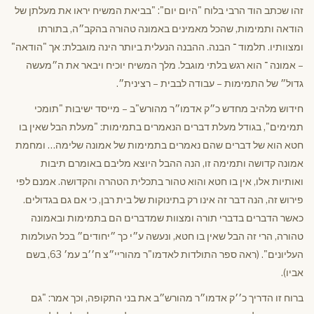
זהו שכתב הוד הרבי בלוח "היום יום": "בביאת המשיח יראו את מעלתן של
הודאה ותמימות, שהכל מאמינים באמונה טהורה בהקב״ה, בתורתו
ומצוותיו. תלמוד ־ הבנה. ההבנה הנעלית ביותר הינה מוגבלת: אך "הודאה"
– אמונה ־ הוא רגש בלתי מוגבל. מלך המשיח יוכיח ויבאר את ה״מעשה
גדול״ של התמימות – עבודה לבבית – רצינית״.
חידוש מלהיב מחדש כ״ק אדמו״ר מהורש"ב – מייסד ישיבות "תומכי
תמימים", בגודל מעלת דברים הנאמרים בתמימות: "מעלת הבל שאין בו
חטא הוא של דברים שהם נאמרים בתמימות של אמונה שלימה… ומחמת
אמונה קדושה ותמימה זו, הנה ההבל היוצא מליבם באומרם תיבות
ואותיות אלו, אין בו חטא והוא טהור בתכלית הטהרה והקדושה. אמנם לפי
פירוש זה, הנה דבר זה אינו רק בתינוקות של בית רבן, כי אם גם בגדולים.
כאשר הדברים בדברי תורה ומצוות שמדברים הם בתמימות ובאמונה
טהורה, הרי זה הבל שאין בו חטא, ונעשה ע״י כך ״יחודים״ בכל העולמות
העליונים". (ראה ספר התולדות לאדמו"ר מהוריי״צ ח׳׳ב עמ׳ 63, בשם
אביו).
ברוח זו הדריך כ׳׳ק אדמו״ר מהורש״ב את בני התקופה, וכך אמר: "גם