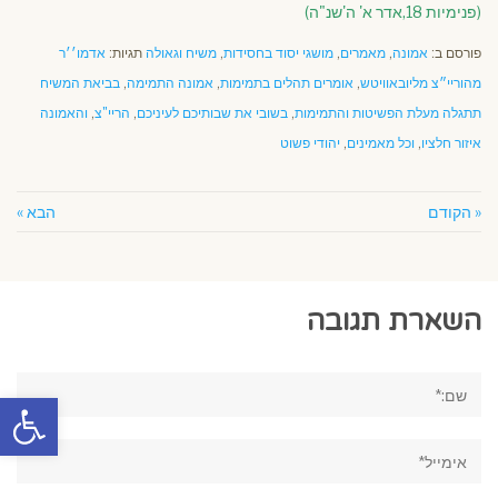
(פנימיות 18,אדר א' ה'שנ"ה)
פורסם ב:
אמונה
,
מאמרים
,
מושגי יסוד בחסידות
,
משיח וגאולה
תגיות:
אדמו׳׳ר
מהוריי״צ מליובאוויטש
,
אומרים תהלים בתמימות
,
אמונה התמימה
,
בביאת המשיח
תתגלה מעלת הפשיטות והתמימות
,
בשובי את שבותיכם לעיניכם
,
הריי"צ
,
והאמונה
איזור חלציו
,
וכל מאמינים
,
יהודי פשוט
« הקודם
הבא »
השארת תגובה
שם:*
פתח סרגל
אימייל*