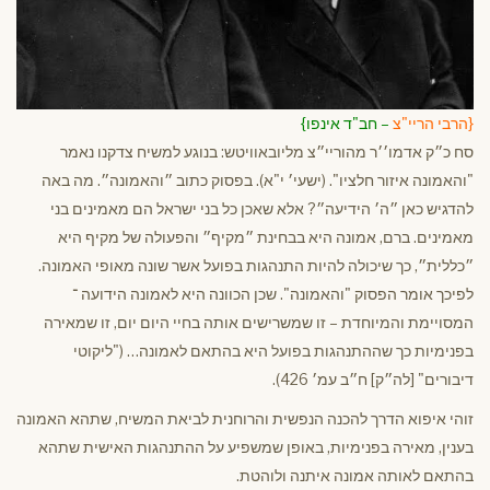
{הרבי הריי"צ
– חב"ד אינפו}
סח כ״ק אדמו׳׳ר מהוריי״צ מליובאוויטש: בנוגע למשיח צדקנו נאמר
"והאמונה איזור חלציו". (ישעי׳ י"א). בפסוק כתוב ״והאמונה״. מה באה
להדגיש כאן ״ה׳ הידיעה״? אלא שאכן כל בני ישראל הם מאמינים בני
מאמינים. ברם, אמונה היא בבחינת ״מקיף״ והפעולה של מקיף היא
״כללית״, כך שיכולה להיות התנהגות בפועל אשר שונה מאופי האמונה.
לפיכך אומר הפסוק "והאמונה". שכן הכוונה היא לאמונה הידועה ־
המסויימת והמיוחדת – זו שמשרישים אותה בחיי היום יום, זו שמאירה
בפנימיות כך שההתנהגות בפועל היא בהתאם לאמונה… ("ליקוטי
דיבורים" [לה״ק] ח״ב עמ׳ 426).
זוהי איפוא הדרך להכנה הנפשית והרוחנית לביאת המשיח, שתהא האמונה
בענין, מאירה בפנימיות, באופן שמשפיע על ההתנהגות האישית שתהא
בהתאם לאותה אמונה איתנה ולוהטת.