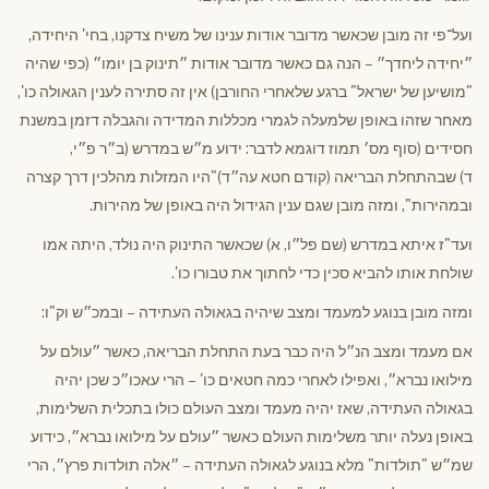
ועל־פי זה מובן שכאשר מדובר אודות ענינו של משיח צדקנו, בחי' היחידה,
״יחידה ליחדך״ – הנה גם כאשר מדובר אודות ״תינוק בן יומו״ (כפי שהיה
"מושיען של ישראל" ברגע שלאחרי החורבן) אין זה סתירה לענין הגאולה כו',
מאחר שזהו באופן שלמעלה לגמרי מכללות המדידה והגבלה דזמן במשנת
חסידים (סוף מס׳ תמוז דוגמא לדבר: ידוע מ״ש במדרש (ב״ר פ״י,
ד) שבהתחלת הבריאה (קודם חטא עה״ד)"היו המזלות מהלכין דרך קצרה
ובמהירות", ומזה מובן שגם ענין הגידול היה באופן של מהירות.
ועד"ז איתא במדרש (שם פל״ו, א) שכאשר התינוק היה נולד, היתה אמו
שולחת אותו להביא סכין כדי לחתוך את טבורו כו'.
ומזה מובן בנוגע למעמד ומצב שיהיה בגאולה העתידה – ובמכ״ש וק"ו:
אם מעמד ומצב הנ״ל היה כבר בעת התחלת הבריאה, כאשר ״עולם על
מילואו נברא״, ואפילו לאחרי כמה חטאים כו' – הרי עאכו״כ שכן יהיה
בגאולה העתידה, שאז יהיה מעמד ומצב העולם כולו בתכלית השלימות,
באופן נעלה יותר משלימות העולם כאשר ״עולם על מילואו נברא״, כידוע
שמ״ש "תולדות" מלא בנוגע לגאולה העתידה – ״אלה תולדות פרץ״, הרי