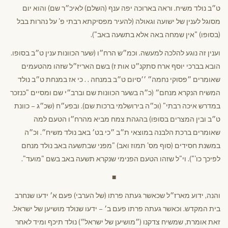
ט״ב נולד משיח. וראה בארוכה יפה ענף (השלם) לאיכ״ר שם) והוא יום
מסוגל לענין של ישועה וגאולה (להעיר מפסיקתא רבתי פ' על נהרות בבל
(בסופו) "אין שמחה באה אלא בתשעה באב").
וענין זה נוגע להלכה למעשה. וכמ״ש הרח״ו (שער הכוונות ענין ט״ב בסופו.
הובא בברכי יוסף ארח סתקנ״ט אות ז) בשם האריז״ל שזהו מהטעמים
שאומרים ״פסוקי נחמה״ ׳׳סיום ט״ב במנחה . . כי אז במנחת ט״ב נולד
המשיח הנקרא מנחם״ (כ״ה בשער הכוונות שם וברב״י שם ומסיים "כנזכר
במדרש איכה רבתי" (וכ״ה בירושלמי ברכות שם). ובפע״ח (שכ״ג – כוונת
ט״ב ובין המצרים בסופו) בהגהת צמח מביא מהרח״ו הטעם למה
שאומרים ברכת הלבנה במוצאי ת״ב ״כי בט׳ באב נולד משיח״. וכ״ה
במשנת חסידים (סוף מס' תמוז ואב) "מפני שבתשעה באב נולד מנחם
לפיכך כו'"). וי"ל שזהו הטעם הפנימי שנקרא תשעה באב בשם "מועד".
■
והנה, ידוע מארז״ל שכאשר געתה פרתו (של הערבי) פעם א׳ ידעו שנחרב
בית המקדש. וכאשר געתה פרתו פעם ב׳ – ידעו שנולד מושיען של ישראל.
זאת אומרת, שמשיח צדקנו (״מושיען של ישראל״) נולד תיכף ומיד לאחר