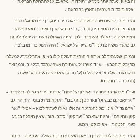
זה באופן נעלה יותר ממ״ש "תולדות" מלא בנוגע להתחלת הבריאה –
"אלה תולדות השמים והארץ בהבראם".
ומזה מובן, שכשם שבהתחלת הבריאה היה תינוק בן יומו מסוגל ללכת
ולהביא דברים מסויימים, וכיו״ב, הרי בודאי שכן הוא גם בנוגע למעמד
ומצב שיהיה בגאולה העתידה, ולכן, היתה הגאולה העתידה יכולה להיות
גם כאשר משיח צדקנו (״מושיען של ישראל״) היה תינוק בן יומו בלבד.
וכמובן, שלעתיד לבוא תהיה הנהגת העולם כולו באופן אחר לגמרי, למעלה
מהגבלות הטבע – וע״ד מארז״ל שעתידה אשה שתלד בכל יום, וכמבואר
ברשימותיו של הצ״צ לתהלים (ע׳ תריט) שאז יהיה העיבור ט׳ שעות
(תמורת ט׳ חדשים).
ועד"ז מבואר בהפטרה ד״אחרון של פסח״ אודות יעודי הגאולה העתידה –
״וגר זאב עם כבש וגו' ונער קטן נוהג בם״, זאת אומרת: בזמן הזה הרי גם
"אדם גדול" אינו יכול להנהיג חיות אלו, ואילו לעתיד לבוא – אפילו ״נער
קטן נוהג בם״. והיות שנאמר ״נער קטן״ סתם, מובן, שאין הגבלה בנוגע
לענין הקטנות – אפילו קטן ממש.
ומזה מובן שכללות הענין דביאת משיח צדקנו והגאולה העתידה – היתה