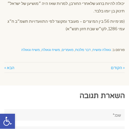
יכולה להיות ברגע שלאחרי החורבן, למרות שאז היה ״מושיען של ישראל״
תינוק בן יומו בלבד.
(פנימיות 56 בין המיצרים – מעובד ומקוצר לפי התוועדויות תשמ״ב ח״ג
עמי 1286, לקו״ש שבת חזון תנש״א)
פורסם ב:
גאולה ומשיח
,
דבר מלכות
,
מאמרים
,
משיח וגאולה
,
משיח וגאולה
« הקודם
הבא »
השארת תגובה
שם:*
פתח סרגל
אימייל*