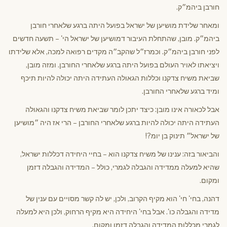
חורבן ביהמ״ק.
ומאחר שלידת מושיען של ישראל בפועל היתה ברגע שלאחרי חורבן
ביהמ״ק. מובן, שהתחלת העיבור דמושיען של ישראל הי' – תשעה חדשים
לפני חורבן ביהמ״ק. וכמרז״ל שהקב״ה מקדים רפואה למכה, אלא שלידתו
ויציאתו לאויר העולם בפועל היתה ברגע שלאחרי החורבן. ומזה מובן,
שביאת משיח צדקנו וכללות הגאולה העתידה היתה יכולה להיות תיכף
ומיד ברגע שלאחרי החורבן.
אבל לכאורה אינו מובן: כיצד יתכן לומר שביאת משיח צדקנו והגאולה
העתידה היתה יכולה להיות ברגע שלאחרי החורבן – הרי אז היה ״מושיען
של ישראל״ תינוק בן יומ?!
והביאור בזה: ענינו של משיח צדקנו הוא – בחיי היחידה דכללות ישראל,
שהיא למעלה ממדידה והגבלה לגמרי, כולל – המדידה והגבלה דזמן
ומקום.
דהנה, בחי' חי' הוא מקיף הקרוב, ולכן, יש לה קשר מסויים עם ענין של
מדידה והגבלה כו'. אבל בחי' היחידה היא מקיף הרחוק, ולכן היא למעלה
לגמרי מכללות המדידה והגבלה דזמן ומקום.