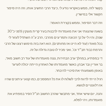
בקשר לזה, ממש באקראי נודע לי, כיצד הרבי החשיב אותו, וזה היה סיפור
הקשור אלי במישרין.
וזה דבר הסיפור, וממש בקצירת האומר:
בשעה שהצגתי אני את מועמדותי לרבנות בעיר קרית מוצקין (לפני כ־30
שנה), והיו לי על כך הכוונה ותמריצים מהרבי, הרב ע"ה השתדל לעזור לי
בכל מאודו (עוד לא היינו אז מחותנים), הוא ראה בזה מימוש רצונו של הרבי
והרמת כבוד חב״ד וכו', ואני מכיר לו טובה גדולה על זה.
די במפתיע, במהלך ערב הבחירות, צצה מועמדותו של עוד רב חשוב מאד,
בר אוריין ובר אבהן, כאשר מועמדותו של האחרון הייתה יכולה לערער
באופן משמעותי את סיכויי להיבחר.
רגיל הייתי לדווח לרבי לשלוח לו את כל המסמכים, כמו קטעי עיתונים שהיו
אז רלוונטיים לנושא.
והנה, יום שישי אחד, אני מתבשר שהרב החשוב הנ״ל הסיר במפתיע את
מועמדותו, ויהי לפלא.