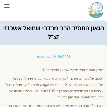
תפרי
הגאון החסיד הרב מרדכי שמואל אשכנזי
זצ"ל
24/08/2023
אין תגובות
הגאון החסיד הרב מרדכי שמואל אשכנזי זצ"ל
"שלום עליכם הרב אשכנזי", כך קידם את פני הנער הצעיר כ׳׳ק הרבי
מליובאוויטש בהיכנס הנער ל'יחידות' אל הקודש פנימה. "נער אנכי ולא רב"
– ברוח זו הגיב תלמיד הישיבה בן ה־15 'להגנתו'. וכאן הרבי עשה תנועה
בידו, כמי שאומר "עוד חזון למועד".
בערב כ״ד טבת התבקש לישיבה של מעלה, בחטף, אותו ׳נער׳ אשר רבו –