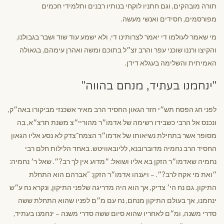
תורה מובהקים, וגם חתניו לוקחי בנותיו רבנים ותלמידי חכמים
מפורסמים, חסידים ואנשי מעשה.
מי שאמר לעולמו די יאמר לצרותינו די, ולא ישמע עוד שוד ושבר בגבולנו,
והקיצו ורננו שוכני עפר והרב זצ״ל בתוכם ומשה ואהרן עימהם, בגאולה
האמיתית והשלימה בעגלא דידן.
"ינחמנו בעתיד, מנחם בהווה"
לפני חג הפסח תש״י חזר הגאון החסיד הרב מאיר אשכנזי מביקורו באה״ק,
ונכנס אל הרבי כשבידו רשימה של אדמו״ר מהוריי״צ משנת תרצ״א, בה
מסופר אשר בתחילת נשיאותו של אדמו״ר הצמח־צדק לא נסע אליו הגאון
החסיד הרב נחמיה מדוברובנא, לליובאוויטש. באחד הלילות חלם רבי
נחמיה שאדמו״ר הזקן בא אליו ושואל: ״מדוע אין לך רב?״. שאל ר׳ נחמיה:
״ואת מי אקח לרב?״. – ויענהו אדמו״ר הזקן: "אברהם הוא התחלת
התיקון. גם נח הי׳ צדיק, אך הוא היה מדריגה שלפני התיקון, ונקרא נח ע״ש
ינחמנו, אך בעולם התיקון מנחם, נח עם מ״ם לפניו שהוא התחלת ששה
סדרי משנה, ומ״ם לאחריו שהוא סיום ששה סדרי משנה – ינחמנו בעתיד,