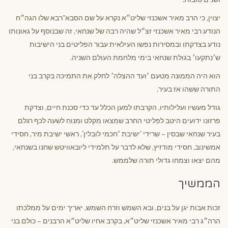
יצוין, כי הרב מאיר אשכנזי שליט״א נקרא על שם הסבא־רבא שלו הגה״ח
הנודע רבי מאיר אשכנזי זצ״ל שהיה רבה של שנחאי, זה שבנוסף על גאונותו
נודע בצדקתו ובמסירות נפשו העילאית עבור הפליטים בני הישיבות
ש׳נתקעו׳ בגולת שנחאי בימי מלחמת העולם השניה.
הוא היה הממונה מטעם ׳ועד ההצלה׳ לחלק את התמיכה בקרב בני
התורה ששהו אז בעיר.
גודל מעשיו ועלילותיו, הקרבתו למען הכלל עד כדי סכנת חיים, וצדקת
פרזונו ידועים היטב לפליטי החרב שמצאו מקלט ומנוח לשעה לכף רגלם
בעיר שנחאי שבסין – שרידי 'ישיבת ׳חכמי לובלין', ראשי ישיבת מיר, חסידי
אמשינוב, חסידי מודזיץ, שלא לדבר על תלמידי ליובאוויטש שחנו בשנחאי,
מהם יצאו וצמחו גדולי תורה שלממש.
הממשיך
זכות אבות יגן על בנים, ובא השמש וזרח השמש, יאריך ימים על ממלכתו
הרה״ג רבי מאיר אשכנזי שליט״א, בקרב אחיו שליט״א הרבנים – כולם בני