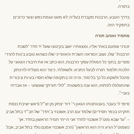
בתורה.
בדרך הטבע, הרבנות מקברת בעליה; לא מעט עגמת נפש וצער כרוכים
בתפקיד הזה.
מתמיד ואוהב תורה
זכורני שפעם באתי אליו, ומצאתיו יושב בקיטונו שעל יד חדר ׳לשכת
הרבנות׳ שלו, ושוב המראה השכיח והאופייני שלו כשהוא טובע בינות להררי
ספרים. בתוך כל המולת עסקי הרבנות, הוא כתב אז את חיבורו הגאוני על
הלכות תלמוד תורה לבעל התניא. ולשאלתי, כיצד הוא מצליח להינתק
מהכל ולשקוע כל כך בלימוד, והיה זה בתקופה שלא חסרו בעיות ציבורית
שהתגלגלו לפתחו, הוא ענה בפשטות: "לולי תורתך שעשועי – אז אבדתי
בעניי".
סיפר לי בעבר, בענוותנותו הגאון ר׳ דוד יצחק מן זצ״ל (ראש ישיבת כנסת
חזקיהו בכפר חסידים) שלמד עם הרב אשכנזי ב׳חדר׳ של חב״ד בתל אביב
– "עד שבא מוט׳ל אשכנזי לחדר אני הייתי תמיד הראשון בחדר. אך
כשמוט׳ל הגיע היה הוא הראשון" (הרב אשכנזי אמנם נולד בתל אביב, אבל