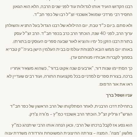
רבנו הקדוש הועיד אותו לגדולות עוד לפני שנים הרבה, הלא הוא הגאון
החסיד רבי מרדכי שמואל אשכנזי זצ״ל רבו של כפר חב״ד.
ולא סתם. ביום כ״ד טבת, יום ההילולא של רבנו הגדול בעל התניא והשולחן
ערוך הרב, לפני 40 שנה, הוכתר הרב כרב בכפר חב״ד. הרב זצ״ל עסק
בתורת רבנו הזקן כל ימיו והוציא לאור שבעה ספרים העוסקים בתורתו.
באותו יום ממש הובא למנוחת עולמים בבית העלמין הישן בעיה׳׳ק טבריא
בסמוך לקברות אבותיו מנוחתם עדן.
כך הסתיימו שנות דור, "ארבעים שנה אקוט בדור", כשהוא משאיר אחריו
ברכה, בצורת ספרים למדניים בכל מקצועות התורה, ועוד רבים שעדיין לא
ראו את אור הדפוס.
עניו ושפל ברך
בתחילת דרכו הרבנית, לאחר הסתלקותו של הרב הראשון של כפר חב״ד
הגרש״ז גרליק זצ״ל, הוכתר הרב אשכנזי כמ״ץ – מ'ורה צ'דק.
הוא נסע אז לקבל ברכתו של הרבי, וכאן הנחה אותו הרבי שיתנהג כמ״ץ
מלשון ׳מצה׳. המצה – צורתה החיצונית המשוטחת והרדודה משדרת ענוה