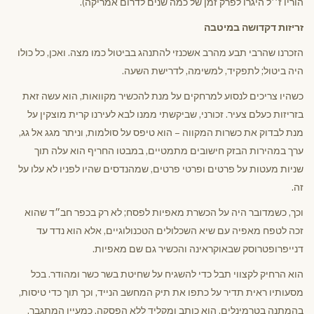
הוריו ז׳׳ל היגרו לפרק זמן של כמה שנים לדרום אמריקה).
זריזות דקדושה במיטבה
הזכרנו שהרבי תבע מהרב אשכנזי להתנהג בביטול כמו מצה. ואכן, כל כולו
היה ביטול; לתפקיד, למשימה, לדרישת השעה.
כשהיו צריכים לנסוע למרחקים על מנת להכשיר מקוואות, הוא עשה זאת
בזריזות כעלם צעיר. זכורני, שביקשתי ממנו לבא לעירנו קרית מוצקין על
מנת לבדוק את כשרות המקווה – הוא טיפס על סולמות, וניתר מגג אל גג,
ערך במהירות הבזק חישובים מתמטיים, במבטו החריף הוא עלה תוך
שניות מעטות על פרטים ופרטי פרטים, שמהנדסים שהיו לפניו לא עלו על
זה.
וכך, כשמדובר היה על הכשרת מאפיות לפסח; לא רק בכפר חב״ד שהוא
זכה לטפח מאפיה עם שיא השכלולים הטכנולוגיים, אלא הוא נדד עד
דנייפרופטרוסק שבאוקראינה והכשיר גם שם מאפיות.
הוא הרחיק לקצווי תבל כדי להשגיח על שחיטת בשר כשר ומהודר. בכל
מסעותיו ראית תדיר על כתפו את תיק המחשב הנייד, וכך תוך כדי טיסות,
בהמתנה בטרמינלים, הוא כותב ומקליד ללא הפסקה, כמעיין המתגבר,