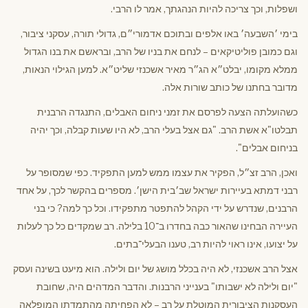
ושפלות, וכך צריכה להיות הנהגתך, אמר לו הרבי.
בימי ׳השבעה׳ באו אלפים ובתוכם אדמורי״ם, גדולי תורה, עסקני ציבור,
וגם כמובן פוליטיקאים – לנחם את בניו של הרב, ובראשם את בנו הגדול
ממלא מקומו, יבלט״א הג״ר מאיר אשכנזי שליט״א. למען הגילוי הנאות,
מדובר בחתנו של כותב שורות אלה.
כשהועלתה הצעה לפרסם את זמני ניחום האבלים, התנגדה הרבנית
תבלטו"א אשת הרב. "גם אצל בעלי הרב, לא היו שעות קבלה, וכך יהיה
בניחום אבלים".
ואכן, הרב זצ״ל, הפקיר את עצמו ממש למען התפקיד. כפי שמסופר על
רבני דמתא בעיירות ישראל שב׳בית הישן׳. מספרים בהקשר לכך, על אחד
הרבנים, שנדרש על ידי הקהל להתפטר מתפקידו. וכל כך למה? כי בני
העיירה הבחינו שהאור כבה בחדרו ב־10 בלילה. רב שמקדים כל כך לעלות
על יצועו, אינו ראוי להיות רב, טענו הבעלי־בתים.
אצל הרב אשכנזי, לא היה בכלל מושג של יום ולילה. הוא מיעט בשינה ועסק
"יום ולילה לא ישבותו" בענייני הרבנות. והדבר המדהים היה, שחובת
העסקנות הציבורית המוטלת על רב – לא הפחיתה מהתמדתו המופלאה