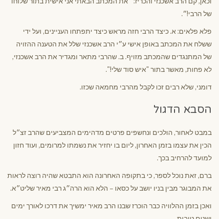
וכאן, קם הרב אשכנזי והכריז: ״את המכתב הבאתי אני אישית בתור שלוחו
של הרבי!״.
פלא פלאים: א. כיצד הרבי חזה מראש כיצד יתפתחו העניינים, ועל ידי
ששלח את המכתב באופן אישי ע״י הרב אשכנזי שלל את הטענה ההזויה
של המתנגדים שהמכתב מזויף. ב. שהרבי מתאר ומגדיר את הרב אשכנזי,
לא פחות, מאשר בתור "איש סוד שלי!".
דומני, שלא רבים זכו לקבל מהרבי מחמאה שכזו.
הסבא הדגול
במבט לאחור, הולכים ונחשפים פרטים מדהימים המצביעים שהרב זצ״ל
הכין את עצמו בזמן האחרון, ליום בו יחזיר את נשמתו למרומים, ועוד חזון
למועד להרחיב בכך.
ברם, זאת נוכל לספר, כי בתקופה האחרונה הוא התבטא שהיה רוצה לראות
את המבוגר מבין בניו יושב על כסאו – הלא הוא הרה״ג רבי מאיר שליט״א.
ואכן בזמן ההלוויה כבר הוכרז שבנו הרב מאיר ימשיך את דרכו לאורך ימים
ושנים טובות.