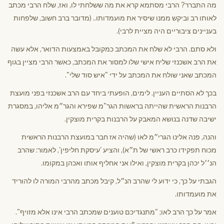
מה התברר? הרבי מסתמא קרא את מה ששלחתי לו, ואז, שלח הרבי מכתב
לאותו רב וביקש ממנו שיסיר את מועמדותו.. (מדובר ברב חשוב, שלפחות
בעניינים ציבוריים היה מציית לרבי).
ולא סתם. הרבי לא שלח את המכתב כמקובל באמצעות הדואר, אלא עשה
את הרב אשכנזי שליח אישי שלו למסור את המכתב, כאשר הרבי מציין בגוף
המכתב שאני שולח את המכתב על ידי "איש סוד שלי".
בכך לא הסתיים העניין. לימים, הופעתי ביחד עם הרב אשכנזי בפני מועצת
הרבנות הראשית שהייתה בראשות הגר"מ שפירא והגר״מ אליהו, במסגרת
ישיבה שדנה בנושא המאבק על הרבנות בקרית מוצקין.
והנה, פנה אלינו הגרי״מ לאו (שהיה אז חבר במועצת הרבנות הראשית
מכוח תפקידו כרב ראשי של ת״א), והציע 'עיסקת חליפין', לאמור: שהרב
הנ׳׳ל יכהן בקרית מוצקין, ואילו אני אחליף אותו ואכהן במקומו.
הגבתי על כך, כי ידוע לי שהרב הנ״ל, קיבל מכתב מהרבי המורה לו להוריד
את מועמדותו.
אמר על כך הרב לאו; "מתנגדיכם טוענים שמכתב הרבי אינו אלא מזויף".