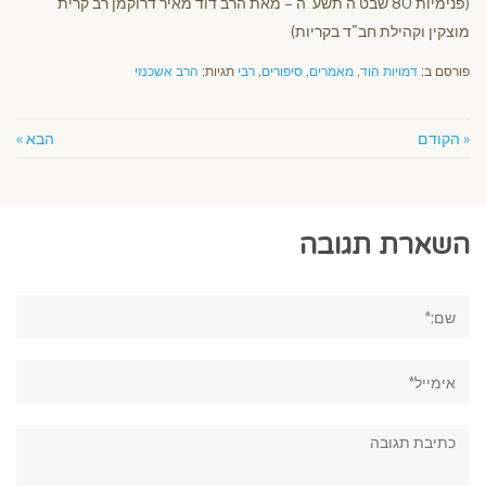
(פנימיות 80 שבט ה'תשע"ה – מאת הרב דוד מאיר דרוקמן רב קרית
מוצקין וקהילת חב"ד בקריות)
פורסם ב:
דמויות הוד
,
מאמרים
,
סיפורים
,
רבי
תגיות:
הרב אשכנזי
« הקודם
הבא »
השארת תגובה
שם:*
אימייל*
תגובה: