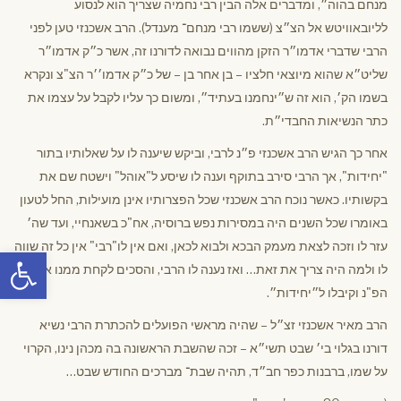
מנחם בהוה״, ומדברים אלה הבין רבי נחמיה שצריך הוא לנסוע
לליובאוויטש אל הצ״צ (ששמו רבי מנחם־ מענדל). הרב אשכנזי טען לפני
הרבי שדברי אדמו״ר הזקן מהווים נבואה לדורנו זה, אשר כ״ק אדמו״ר
שליט״א שהוא מיוצאי חלציו – בן אחר בן – של כ״ק אדמו׳׳ר הצ"צ ונקרא
בשמו הק׳, הוא זה ש״ינחמנו בעתיד״, ומשום כך עליו לקבל על עצמו את
כתר הנשיאות החבדי״ת.
אחר כך הגיש הרב אשכנזי פ״נ לרבי, וביקש שיענה לו על שאלותיו בתור
"יחידות", אך הרבי סירב בתוקף וענה לו שיסע ל"אוהל" וישטח שם את
בקשותיו. כאשר נוכח הרב אשכנזי שכל הפצרותיו אינן מועילות, החל לטעון
באומרו שכל השנים היה במסירות נפש ברוסיה, אח"כ בשאנחיי, ועד שה׳
עזר לו וזכה לצאת מעמק הבכא ולבוא לכאן, ואם אין לו"רבי" אין כל זה שווה
פתח סרגל
לו ולמה היה צריך את זאת… ואז נענה לו הרבי, והסכים לקחת ממנו את
הפ"נ וקיבלו ל״יחידות״.
הרב מאיר אשכנזי זצ״ל – שהיה מראשי הפועלים להכתרת הרבי נשיא
דורנו בגלוי בי׳ שבט תשי״א – זכה שהשבת הראשונה בה מכהן נינו, הקרוי
על שמו, ברבנות כפר חב״ד, תהיה שבת־ מברכים החודש שבט…