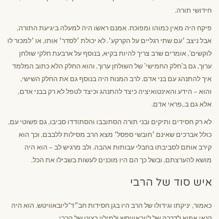
חידושי תורה.
פיקח היה מאין כמוהו ומפוכח. אמנם ראשו היה למעלה ביגיעת התורה,
אבל ניצב ׳עם שתי רגליים על הקרקע׳. לא יכולת ׳לסדר׳ אותו, או ׳למכור לו
לוקשים', אומרים שרב צריך להיות בקיא, בנוסף על ארבעת חלקי שולחן
ערוך, גם ב'חלק החמישי' של השולחן ערוך, והוא החלק הלא כתוב המלמד
איך להתנהג עם בני אדם. לרב המנוח היה בנוסף גם את החלק השישי,
והוא – הידע והאינטואיציה כיצד להתנהג וכיצד לטפל לא רק בבני אדם,
אלא גם ב..פראי אדם.
לא רק חסידים ותיקים ובני תורה הסתובבו והסתודדו סביבו, גם פשוטי עם,
כולל אברכים שאינם ׳חובשי ספסל׳ מצא הרב מסילות ללבבם, וכך הוא
קירב אותם לסביבתו בחבלי עבותות אהבה. ולב מרגיש לב – הוא היה
מושא להערצתם, ובשל כך הם היו מוכנים לעשות בשבילו את הכל.
איש סוד של הרבי
כאמור, יניקתו וגידולו של הרב היו בגן חסידות חב״ד־ליובאוויטש. הוא היה
קנאי אפוא לדרכה של ליובאוויסש ולמילוי רצונו של הרבי.