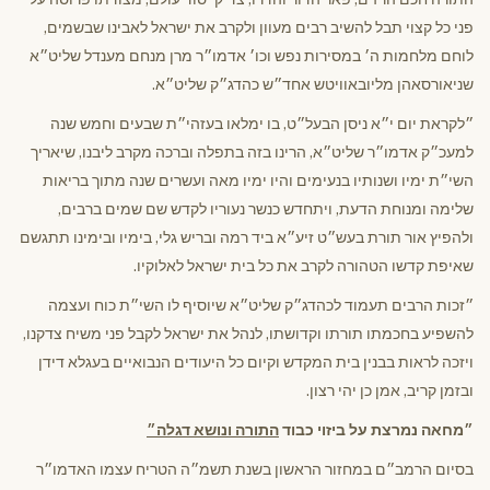
פני כל קצוי תבל להשיב רבים מעוון ולקרב את ישראל לאבינו שבשמים,
לוחם מלחמות ה׳ במסירות נפש וכו׳ אדמו״ר מרן מנחם מענדל שליט״א
שניאורסאהן מליובאוויטש אחד״ש כהדג״ק שליט״א.
״לקראת יום י״א ניסן הבעל״ט, בו ימלאו בעזהי״ת שבעים וחמש שנה
למעכ״ק אדמו״ר שליט״א, הרינו בזה בתפלה וברכה מקרב ליבנו, שיאריך
השי״ת ימיו ושנותיו בנעימים והיו ימיו מאה ועשרים שנה מתוך בריאות
שלימה ומנוחת הדעת, ויתחדש כנשר נעוריו לקדש שם שמים ברבים,
ולהפיץ אור תורת בעש״ט זיע״א ביד רמה ובריש גלי, בימיו ובימינו תתגשם
שאיפת קדשו הטהורה לקרב את כל בית ישראל לאלוקיו.
״זכות הרבים תעמוד לכהדג״ק שליט״א שיוסיף לו השי״ת כוח ועצמה
להשפיע בחכמתו תורתו וקדושתו, לנהל את ישראל לקבל פני משיח צדקנו,
ויזכה לראות בבנין בית המקדש וקיום כל היעודים הנבואיים בעגלא דידן
ובזמן קריב, אמן כן יהי רצון.
״מחאה נמרצת על ביזוי כבוד
התורה ונושא דגלה״
בסיום הרמב״ם במחזור הראשון בשנת תשמ״ה הטריח עצמו האדמו״ר