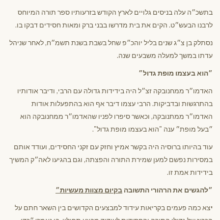
בתשכ״ה עלה בניסים גלויים לארץ הקודש בזרעותיו ספר תורה המיוחס
לרבנו הבעש״ט. הקים את בית מדרשו בבני ברק ומאות חסידים דבקו בו.
נסתלק בן צ״ג שנים בליל יוהכ״פ שחל בשבת בשנת תשמ״ח, לאחר שניהל
עדתו במשך למעלה משבעים שנה.
״הוא בעצמו מופת גדול״
האדמו״ר ממחנובקה זצ״ל היה בידידות גדולה עם הרבי, ודיבר אודותיו
בהתרגשות ובדביקות. הרבי עצמו דיבר אף הוא בהתפעלות אודות
האדמו״ר ממתנובקה, וכאשר סיפרו לפניו שהאדמו״ר ממחנובקה הוא
״בעל מופת״ ענה "הוא בעצמו מופת גדול".
עוד בהיותו ברוסיה היה בקשר אמיץ וחזק עם זקני החסידים, ועודד אותם
במסירות נפשם למען שמירת התורה והפצתה, וגם בהגיעו לאה״ק המשיך
בידידות אמת זו.
״להגשים את הרהורי התשובה
בקיום מצוות מעשיות״
י
צא כמה פעמים בקריאות עידוד למבצעים הקדושים בין השאר חתם על