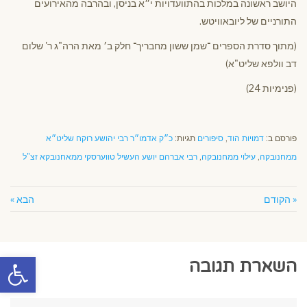
היושב ראשונה במלכות בהתוועדויות י״א בניסן, ובהרבה מהאירועים
התורניים של ליובאוויטש.
(מתוך סדרת הספרים ־שמן ששון מחבריך־ חלק ב׳ מאת הרה"ג ר' שלום
דב וולפא שליט"א)
(פנימיות 24)
פורסם ב:
דמויות הוד
,
סיפורים
תגיות:
כ״ק אדמו״ר רבי יהושע רוקח שליט״א
ממחנובקה
,
עילוי ממחנובקה
,
רבי אברהם יושע העשיל טווערסקי ממאחנובקא זצ"ל
« הקודם
הבא »
פתח סרגל
השארת תגובה
שם:*