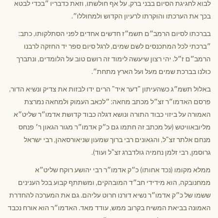
לבוא לחגיגת הסיום בבני ברק, על אף חולשתו, וזאת כדבריו ״בכדי לבטא
בכך את הערכתו והוקרתו לרעיון הקדוש ולמחוללו״.
בברכתו לסיום הרמב״ם תשמ״ז חדשים אחדים לפני הסתלקותו, כתב:
״ברכתי לכל המתכנסים לשם שמים, לרגל סיום ספר יד החזקה לרבנו
הרמב״ם ז״ל. יהי רצון שיעשה לימוד זה רושם טוב על הלומדים, ונתברך
כולנו בברכת שמים מעל ועל הארץ מתחת״.
באלול תשמ״ג כשהעיתון "דער איד" הרים ידו לבזות את צדיק ונשיא הדור,
פרסם האדמו״ר זצ״ל מכתב מחאה: ״לכאב העמוק ולמחאה נמרצת
האמורה על ביזוי כבוד התורה ונושא דגלה כבוד קדושת אדמו״ר שליט״א
מליובאוויטש (על מכתב זה חתמו גם כ״ק אדמו״ר מגור הגאון ר׳ פנחס
מנחם אלתר זצ"ל, והגאונים רבי ברוך שמעון שניאורסאהן, רבי ישראל
גרוסמן, רבי זלמן נחמיה גולדברג זצ"ל ועוד).
ממלא מקומו (נכד אחותו) כ״ק אדמו״ר רבי יהושע רוקח שליט״א
ממחנובקה, הוא מידידי חב״ד המובהקים, ומשתתף קבוע בכל הענינים
ששמו של כ״ק אדמו״ר נשיא דורנו חרוט עליהם. גם את המערכה להחדרת
האמונה בביאת המשיח בקרוב ממש, עודד מאד. האדמו״ר הוא אורח נכבד