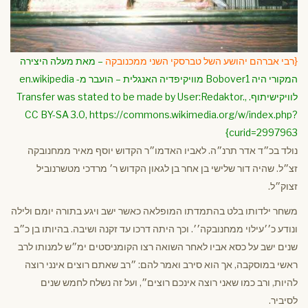
{רבי אברהם יהושע השל טברסקי השני ממכנובקה
– מאת מעלה היצירה
המקורי היה Bobover1 מוויקיפדיה האנגלית – הועבר מ- en.wikipedia
לוויקישיתוף. Transfer was stated to be made by User:Redaktor.,
CC BY-SA 3.0, https://commons.wikimedia.org/w/index.php?
curid=2997963}
נולד בכ״ד אדר תרנ״ה. לאביו האדמו״ר הקדוש יוסף מאיר ממחנובקה
זצ״ל. שהיה דור שלישי בן אחר בן לגאון הקדוש ר׳ מרדכי מטשרנוביל
זצוק״ל.
משחר ילדותו בלט בהתמדתו המופלאה כאשר ישב ויגע בתורה יומם ולילה
ונודע כ׳׳עילוי ממחנובקה׳׳. וכך היתה דרכו עד זקנה ושיבה. בהיותו בן כ״ב
שנים ישב על כסא אביו לאחר השואה רצו הקומניסטים ימ״ש למנותו לרב
ראשי במוסקבה, אך הוא סירב ואמר להם: ״רב שאתם רוצים אינני רוצה
להיות, ורב כמו שאני רוצה אינכם רוצים״, ועל זה נשלח לחמש שנים
לסיביר.