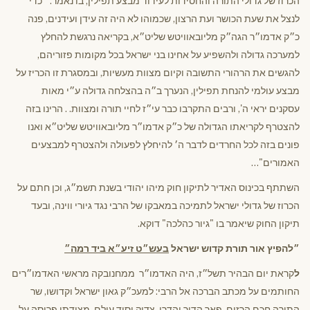
הכרוז של גדולי התורה והחסידות לעידוד מבצע תפילין, בו נאמר: ״כדי
לנצל את שעת הכושר ועת הרצון, שכמוהו לא היה זה עידן ועידנים, פנה
כ״ק אדמו״ר הגה״ק מליובאוויטש שליט״א, בקריאה נרגשת להחלץ
למערכה גדולה ולהשפיע על אחינו בני ישראל בכל מקומות פזוריהם,
להגשים את הרהורי התשובה וקיום מצוות מעשיות, ובמסגרת זו הכריז על
מבצע עולמי להנחת תפילין, הנערך ב״ה בהצלחה גדולה ע״י מאות
עסקנים יראי ה', ורבים התקרבו כבר עי״ז לחיי תורה ומצוות. . הרינו בזה
להצטרף לקריאתו הגדולה של כ״ק אדמו״ר מליובאוויטש שליט״א ואנו
פונים בזה לכל החרדים לדבר ה׳ להיחלץ לפעולה ולהצטרף למבצעים
האמורים"…
השתתף בכינוס האדיר לתיקון חוק מיהו יהודי בשנת תשמ״ג, וכן חתם על
הכרוז של גדולי ישראל לתמיכה במאבקו של הרבי נגד גיורי ווינה, ובעד
תיקון החוק שיאמר בו "גיור כהלכה" דוקא.
״להפיץ אור תורת קדוש ישראל
בעש״ט זיע״א ביד רמה״
ל
קראת יום הבהיר תשל״ז, היה האדמו״ר ממחנובקה מראשי האדמו״רים
החותמים על מכתב הברכה אל הרבי: למעכ״ק גאון ישראל וקדושו, שר
התורה חכם הרזים, פאר הדור והדרו, צדיק יסוד עולם, מצודתו פרוסה על