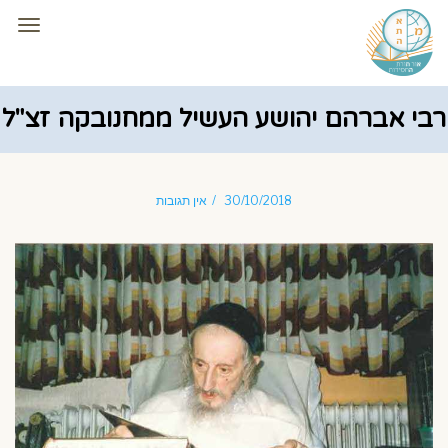
תפרי
רבי אברהם יהושע העשיל ממחנובקה זצ"ל
30/10/2018
אין תגובות