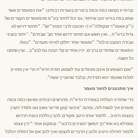
וברוח זו מצאנו כמה וכמה ביטויים באגרות רבותינו: ״את המאמרים אשר
שמע בפה בודאי טוב שיחזור, גם יכול לחזור בע״פ מהמאמרים הקצרים של
כ׳׳ק אאמו״ר זצקוללה״ה (= הכוונה לרבי המהר״ש)״. ״תחזור דרוש לא
גדול בדא״ח… ואין חשש אם תחזור דרוש אחד מב' שבתים״. "יחזור בעניני
עבודה המובנים לכל". ״ומאמר אחד יחלקו לאיזה פעמים״. ״באלו
המאמרים שחוזרים ברבים, יהיו אחדים קלי הבנה גם לבע״ב… ענין שזמנו
כל השנה.
״ואם השומעים אינם מורגלים עוד לשמוע תורת הדא״ח הרי אין מחוייב
לגלות שאומר הוא חסידות, ובלבד שהעניין יעשה״.
איך מתכוננים לחזור מאמר
כדי שתהיה הצלחה באמירת הדא״ח, מדגישים רבותינו נשיאנו כמה וכמה
פעמים איך לגשת לזה, ומהם: "איבער קוקן פריער גאנץ גוט ולסדר הענין
בעצמו היטיב… ללמוד אותו היטב מקודם, להבין כללות כוונת הדרוש
וממילא בא אחר־כך המשך הענינים כדבעי״. ובמקום אחר: ״יכין עצמו
ללמוד תחילה היטיב ולהבין הדברים לעצמו ואיך להביאם אל הזולת ויכלכל