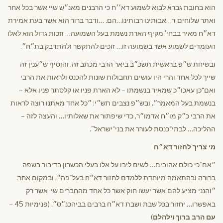
הוא בחובת גברא לבוא לשמוע דא׳׳ח כי הרבנים מאנ״ש שיי אשר בכל אחר
ואתר שלוחים ד…אבותינו רבותינו…הם. …ודבר ברור הוא אשר בעת אמירת
דא״ח מאיר בבחי' מקיף הארת נשמת בעל השמועה… וזכות גדול הוא לאלו
העומדים לשמוע אשר בשמועה זו… זוכים להתקשר ולהתדבק בת״ח״.
ובשיחת ש״פ בראשית תשכ״ב ביאר הרבי מכתב זה, והוסיף ש״ענין זה
שייך לכל אחד והרי היו עושים תחבולות שונות להכנס ולראות את הרבי
ואם־כן עאכו״כ שמאיר בנשמתו – לא הארת פניו או קלסתר פניו אלא –
בנשמת בעל המאמר״. ובש״פ נצבים תש״י: ״כל אחד מאתנו רוצה לראות
את הרבי כ״ק מו״ח אדמו״ר, כדי שיפתור את שאלותיו… והעצה לזה –
ההליכה… לבתי־כנסת לעורר את בני־ישראל".
מי צריך לחזור דא״ח
״אם־כי כולם אהובים… לשים ליבו על אלו בעלי הכשרון בדיבור בשפה
ברורה ובהתאמה מיוחדת ללמדם לחזור דא״ח בעל־פה״, ובמקום אחר:
״והנני מציע להם אשר יעשו חוק אשר כל אחד מהחברים שי
אשר רק
'
באפשרו… יחזור בכל שבת ושבת דא״ח ברבים בביהכנ״ס״. (פנימיות 45 –
עם הרב ברוך וילהלם
)