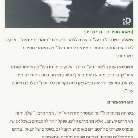
{מאמר חסידות – רבי דרייב}
שאלה:
בשנה״ל הבעל׳׳ט אכנס ללמוד בישיבת ״תומכי תמימים״, ואבקש
לברר את הנוהג בתומכי תמימים לחזור בעל ־ פה מאמרי חסידות
בשבתות.
תשובה:
הענין בלימוד דא״ח (דברי אלוקים חיים) בעל־פה ולחזור אותם
אחר־כך ברבים, מופיע פעמים אין־ספור במכתבים ובשיחות רבותינו
נשיאנו, ומקוצר היריעה נביא כאן כמה נקודות כלליות ו״תן לחכם ויחכם
עוד״.
סוג המאמרים
בשיחה מיוחדת ל״ועד המסדר חזרת דא״ח״, אמר הרבי: ״שלא יחזרו
מאמרים קשים… אלא מאמרים קלים, שנקל יותר להסבירם בשכל אנושי,
ובפרט שצריכים להסבירם באופן שיתקבל גם בשכלם של הבעלי־בתים
המתפללים מהבתי־כנסיות שבהם חוזרים המאמרים.