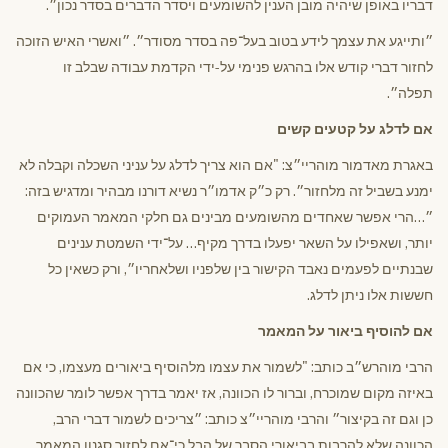
דבריו באופן שיהיה מובן הענין להשומעים ויסדר הדברים בסדר נכון״.
״ותייגע את עצמך לידע בטוב בעל־פה בסדר מסודר״. ״ואשרי האיש הזוכה
לחזור דברי קודש אלו בהרגש פנימי על-ידי הקדמת עבודה שבלב זו
תפלה״.
אם לדלג על קטעים קשים
באגרת מאדמור מוהריי״צ: "אם הוא צריך לדלג על עניני השכלה וקבלה לא
ימנע בשביל זה מלחזור״. רק כ״ק אדמו״ר נשיא דורנו מבהיר ומדגיש בזה:
״…הרי אפשר שאחדים מהשומעים מבינים גם חלקי המאמר העמוקים
יותר, ושאפילו על השאר יפעלו בדרך מקיף… על־ידי השמטת ענינים
שבנתיים לפעמים נאבד הקישור בין שלפניו ושלאחריו״, ורק כשאין כל
חששות אלו ניתן לדלג.
אם להוסיף ביאור על המאמר
הרבי מוהרש״ב כותב: "לשמור את עצמו מלהוסיף ביאורים מעצמו, כי אם
באיזה מקום שמוכרח, וברור לו הכוונה, אז יאמר בדרך אפשר לומר שהכוונה
כן וגם זה בקיצור״ והרבי מוהריי״צ כותב: ״צריכים לשמור דברי הרב,
הכוונה שלא להרבות בביאורי הסבר של הבל כי־אם לחזור סגנון המאמר,