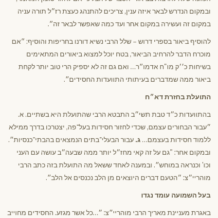
ובמקום הנדרש לבאר איזה ענין, צריכים להתנהג כעצת רז״ל תורה עניה
במקום זה ועשירה במקום אחר ועד כמה שאפשר לבאר זה״.
להוסיף ביאור בספרי דרוש – שלל הרבי נשיא דורנו בחריפות והוסיף: ״אם
מוכרח הדבר להרחיב הביאור, בטח יוכל למצוא ביאורים המתאימים
בשיחות כ׳׳ק מו"ח אדמו״ר… ואם גם זה לא יספיק הרי טוב יותר לקחת
ביאור ממה שמדברים בעיתותי התוועדות החסידים״.
התועלת בחזרת דא״ח
בהתוועדות כ״ד טבת תשי״ב התבטא הרבי שהתועלת היא בשתיים. א.
״עבור הבחורים עצמם, שכדי לחזור חסידות בעל־פה, יצטרכו בדרך ממילא
ללמוד חסידות בעצמם…
ג.
עבור הבעלי־בתים הנמצאים בהבתי־כנסיות״.
ובמקום אחר: "גם על זה קאי מחז״ל יותר ממה שבעה״ב עושה עם העני
וכו' וכנראה במוחש״. ובמענה לאחד ששאל מה התועלת בזה כתב הרבי
מוהריי״צ: ״הטעם דברים היוצאים מן הלב נכנסים אל הלב״.
בעל השמועה עומד נגדו
באגרת מעניינת מאריך הרבי מוהריי״צ: ״…כל אשר מגזע. החסידים מחוייב