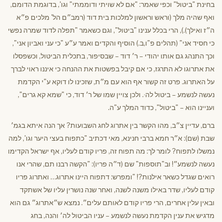
בחינת "ביטול" וכפי שאמר: "אם לא שויתי ודוממתי" וגו', בדוגמת הדומם,
ואף שהיה מלך (וראש וראשון למלכות בית דוד (רמב״ם הל' מלכים פ״א
ה״ז ואילך).), הרי בכלל ענינו "ביטול", וגם כשאמר "תפלה לדוד שמרה נפשי
כי חסיד אני" (תהלים פ"ו,ב.) הוסיף והקדים ואמר ע״ע "כי עני ואביון אני",
וכך התנהג גם אותו יהודי – ר׳ דוד – שבסיפור, בתכלית הביטול, וכשפסלו
את אתרוגו לא התרגז, כי אם קיבל בפשטות את ההנחה כי איננו ראוי לברך
על האתרוג. פרט זה קשור אף הוא עם מ״ת, שזכינו לו דוקא ע"י הקדמת
,
נעשה לנשמע – ביטול לה
. ולכן צויין שמו של ר׳ דוד, כי "שמא קא גרים",
ועניינו הוא – "ביטול", כדוד המלך ע"ה.
ברם, עדיין צ״ב, מהו הקשר בין אתרוג לחג השבועות? אך הנה איתא בגמ׳
שבת (שם): א״ר חמא ברבי חנינא, מאי דכתיב "כתפוח בעצי היער וגו', למה
נמשלו לתפוח? לומר לך: מה תפוח זה, פריו קודם לעליו, אף ישראל הקדימו
נעשה לנשמע״! וב"תוספות" שם (ד״ה פריו): "הקשה רבנו תם, שהרי אנו
רואים שגדל כשאר אילנות?! "ומפרש: דתפוח היינו אתרוג… ואתרוג פריו
קודם לעליו, שדר באילו משנה לשנה, ואחר שנה נושרין עליו של אשתקד
ובאין עלין אחרים, הרי פריו קודם לאותם עלים״. נמצא ש״אתרוג״ גם הוא
מדגיש את ענין הקדמת נעשה לנשמע – עניו הביטול לה׳ והנה, בחג