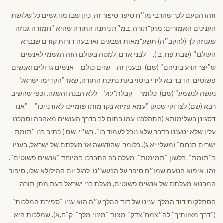
וזהו הטעם לכך שהרבי מו״ח סיפר סיפור זה, כיון שבו מודגשים כל שלושת
הענינים האמורים: מתן־תורה: במ״ת ניתנה התורה שהיא "חמודה גנוזה
שגנוזה לך (להקב״ה) תשע־מאות ושבעים וארבעה דורות קודם שנברא
העולם״ (שבת פח, ב.), – לבני אדם, למטה בעולם הזה הגשמי לאנשים
ש"יצר הרע ביניהם" (שם). ובענין זה – שוים כולם – אנשים גדולים ואנשים
פשוטים. הדבר בא לידי ביטוי בעת נתינת התורה, שאז "הקדימו ישראל
נעשה לנשמע" (שם). כלומר – קבלת־עול – ללא הבנה והשגה. וכפי שהשיב
רבא (שם) לצדוקי שטען "עמא פזיזא בקדמותו פומייכו לאודנייכו" – "אנו
דסגינן בשלימותא (התהלכנו עמו בתום לב כדרך העושים מאהבה וסמכנו
עליו שלא יטעננו בדבר שלא נוכל לעמוד בו". רש״י, שם.) כתיב בנו "תומת
ישרים תנחם" (משלי יא,ג). כלומר, שהודגשה אז מעלתם של ישראל, בעניו
ב"תומת", בלשון "תמימות", מעלה בה התברכו במיוחד "אנשים פשוטים".
זהו, איפוא הטעם שמו״ח סיפר על הבעש״ט, לרגל יום ההילולא שלו, סיפור
המבטא מעלתם של אנשים פשוטים, מעלת בני ישראל בעת מתן תורה
הסתלקות דוד המלך: ענינו של דוד המלך ע״ה הוא עניו "ספירת המלכות"
("דרך מצוותיך" לה״צמח־צדק" מצות "מינוי מלך", ק"ח,א). שמלכות היא