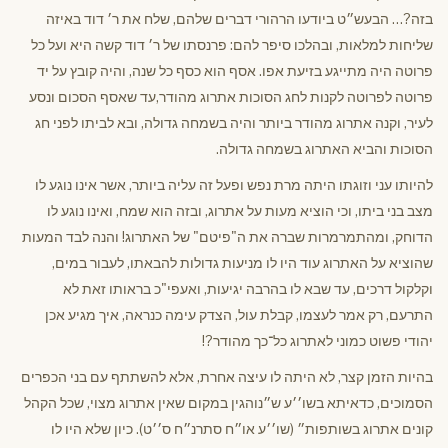
בזה?… הבעש״ט ביודעו הרהורי דברים שלהם, שלח את ר׳ דוד באיזה
שליחות למלאות, ובהלכו סיפר להם: פרנסתו של ר׳ דוד קשה היא ועל כל
פרוטה היה מתייגע בזיעת אפו. אסף הוא כסף כל שנה, והיה קובץ על יד
פרוטה לפרוטה לקנות לחג הסוכות אתרוג מהודר,עד שאסף הסכום ונסע
לעיר, וקנה אתרוג מהודר ביותר והיה בשמחה גדולה, ובא לביתו לפני חג
הסוכות והביא האתרוג בשמחה גדולה.
להיותו עני וזוגתו היתה מרת נפש ופעל זה עליה ביותר, אשר אינו נוגע לו
מצב בני ביתו, וכי הוציא מעות על אתרוג, ובזה הוא שמח, ואינו נוגע לו
הדוחק, ומהתמרמרות שברה את ה"פיטם" של האתרוג! והנה לבד המעות
שהוציא על האתרוג עוד היו לו מניעות גדולות להבאתו, לעבור במים,
וקלקול דרכים, עד שבא לו בהרבה יגיעות, ואעפי"כ בראותו זאת לא
התרעם, רק אמר לעצמו, קבלת עול, הצדק עימה כנראה, איך מגיע אכן
יהודי פשוט כמוני לאתרוג כל־כך מהודר?!
בהיות הזמן קצר, לא היתה לו עיצה אחרת, אלא להשתתף עם בני הכפרים
הסמוכים, כדאיתא בשו׳׳ע ש״נוהגין במקום שאין אתרוג מצוי, שכל הקהל
קונים אתרוג בשותפות״ (שו׳׳ע או״ח סתרנ״ח ס׳׳ט). כיון שלא היו לו