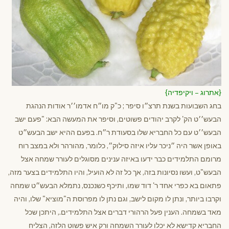
{אתרוג – ויקיפדיה}
בחג השבועות בשנת תרצ״ו סיפר ; כ"ק מו״ח אדמו׳׳ר אודות הנהגת
הבעש׳׳ט הק' לקרב יהודים פשוטים, וסיפר את המעשה הבא: "פעם ישב
הבעש׳׳ט עם כל החבריא שלו בסעודת ר״ח. בפעם ההיא ישב הבעש״ט
באופן אשר היה ״ניכר עליו איזה סילוק״, כלומר, מהורהר ולא במצב רוח
מרומם התלמידים כבר ידעו באיזה ענינים מסוגלים לעורר שמחה אצל
הבעש"ט, ועשו נסיונות בזה, אך כל זה לא הועיל, והיו התלמידים בצער מזה,
פתאום בא כפרי אחד ר' דוד שמו, ותיכף כשנכנס, נתמלא הבעש״ט שמחה
וקרבו ביותר, ונתן לו מקום לישב, וגם נתן לו מפרוסת ה"מוציא" שלו, והיה
מאד בשמחה. הענין פעל הרהורי דברים אצל התלמידים., היתכן שכל
החבריא קדישא לא יכלו לעורר השמחה ורק איש פשוט הלזה, הצליח