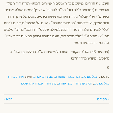
השבועות חוזרים ונמשכים כל הענינים האמורים, דמתן- תורה, דוד המלך,
והבעש״ט (כמבואר ב"לב דוד" פכ״ט להחיד״א בענין"הימים האלה נזכרים
ונעשים"). וע״י קבלת־עול – דהקדמת נעשה ונשמע, כענינו של מתן- תורה
ודוד המלך, וע׳יי לימוד "פנימיות התורה" – ענינו של הבעש״ט, זוכים להיות
"כלי" לענינים אלו, וזה מהוה הכנה לגאולה שכפס׳׳ד הרמב׳׳ם (הל׳ מלכים
ספי״א) תהיה ע״י ”מלך מבית דוד, הוגה בתורה ועוסק במצוות כדוד אביו"
וכו', במהרה בימינו ממש.
(פנימיות 43 תשנ"ז -מקוצר ומעובד לפי שיחת ש'׳פ בהעלותך תשכ׳׳ז.
נדפס ב״מקדש מלך" ח״ב)
()
פורסם ב:
בעל שם טוב
,
דבר מלכות
,
מאמרים
,
שבת וחגי ישראל
תגיות:
אתרוג מהודר
,
בעל שם טוב
,
הסתלקות דוד המלך
,
יהודים
,
מתן תורה
,
שברה את הפיטם
« הקודם
הבא »