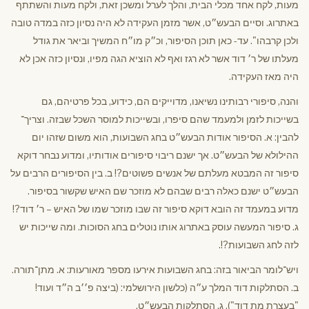
מעות, לקח אחד מכלי הבית, והלך לערל ומשכן זאת, ולקח מעות והשתתף
באתרוג. וסיים הבעש״ט, אשר מזמן העקידה לא היה נסיון כזה במדה טובה
ולכן קרבהו". עד- כאן תוכן הסיפור, וכ״ק מו״ח המשיך וביאר את גודל
מעלתו של ר׳ דוד אשר לא רגז ואף לא הוציא הגה מפיו, ונסיון כזה אכן לא
היה מאז העקידה.
והנה, סיפורי רבותינו נשיאנו, מדוייקים הם, כידוע, בכל פרטיהם, גם
בשייכות לזמן ולמעמד שהם סיפרו, ובשייכות למוסר השכל שבזה. וצריך־
להבין: א. הסיפור אודות הבעש״ט בחג השבועות, הוא משום שזהו יום
ההילולא של הבעש״ט. אך ישנם ריבוי סיפורים אודותיו, ומדוע נבחר דוקא
סיפור זה המבטא מעלתם של אנשים פשוטים?! ב. בין הסיפורים הרבים על
הבעש״ט ישנם כאלה רבים שבהם לא מוזכר שם האיש שקשור בסיפור.
מדוע במעמד זה הובא דוקא סיפור זה שבו מוזכר שמו של האיש – ר׳ דוד?!
ג. סיפור המעשה עוסק באתרוג אותו נוטלים בחג הסוכות. ומה שייכות יש
לזה לחג השבועות?!.
ויש־לומר הביאור בזה: בחג השבועות אירעו מספר מאורעות: א. מתן־תורה.
ב. הסתלקות דוד המלך ע״ה (כלשון הירושלמי: (ביצה פ׳׳ב ה״ד ועוד!
"בעצרת מת דוד"). ג. הסתלקות הבעש״ט.