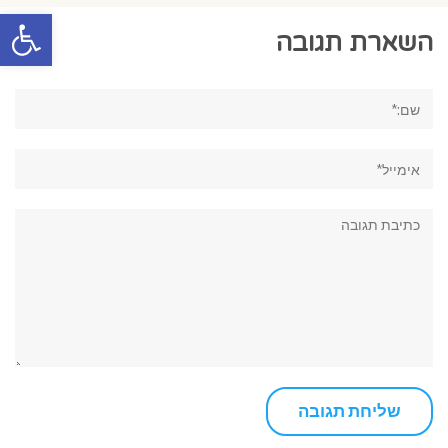
פתח סרגל
השארת תגובה
שם:*
אימייל*
תגובה: