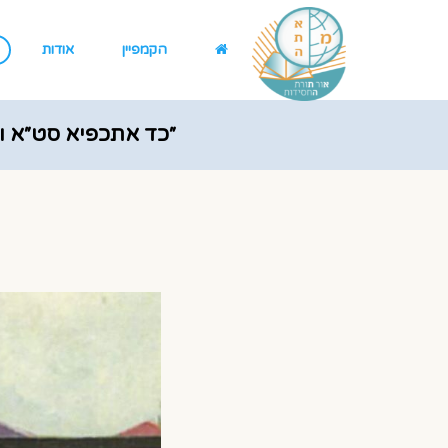
הקמפיין
אודות
״כד אתכפיא סט״א 
דקוב״ה בכולהי עלמין