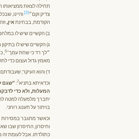
תחילה לצאת ממציאותו ה
[3]
צדיק וקם״
והיינו, שבכ
הקודמת, בבחינת
אין,
וזה
ב) הקשיים שיש לו במלחמ
ג) הקשיים שיש לו בתיקון
6
״לך רד כי שחת עמך”
, כ
מאמץ גדול ועצום כדי לתק
ד) והוא העיקר; שעבודתם 
7
וכדאיתא בתניא
:
"שגם ע
המעלות, ולא כדי לדבקה
יתברך מלמעלה למטה להת
בויתור על תענוג רוחני.
וכאשר מתגבר במסירות נפ
וחיסרון, החיסרון שבו שאי
כתולדתו. אבל לעומת זה מ