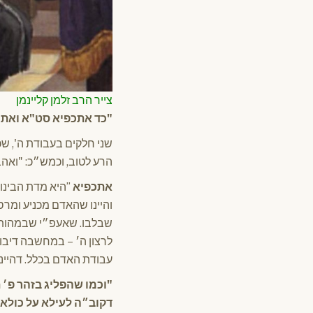
צייר הרב זלמן קליינמן
"כד אתכפיא סט"א ואתהפ
שני חלקים בעבודת ה', שכ
הרע לטוב, וכמש״כ: "ואהב
אתכפיא
”היא מדת הבינונ
והיינו שהאדם מכניע ומרס
שבלבו. שאעפ״י שבמהות ע
לרצון ה׳ – במחשבה דיבור
עבודת האדם בכלל. דהיינ
"וכמו שהפליג בזהר פ׳ 
דקוב״ה לעילא על כולא 