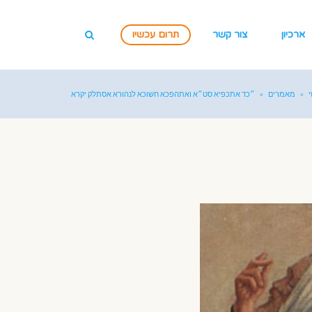
ארכיון
צור קשר
תרום עכשיו
»
מאמרים
»
״כד אתכפיא סט״א ואתהפכא חשוכא לנהורא אסתלק יקרא
דקוב״ה בכולהי עלמין״(זוהר)