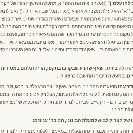
להו עלמין”
(כאשר כופים את הסט׳׳א, מתעלה ונמשך כבודו של הקב׳׳
 ס׳׳א" היא לעילא משבחא אחרא (נעלית מכל שבח אחר לה׳), ואפילו 
פכא
הוא שהנפש הבהמית שבאדם נשארת בגדר ישות ונשארת במציאו
ציאות קדושה היא זכה ורוחנית ודבקה בקב״ה, והיא היפך הגמור של
 מקום גם הדברים שהם בגדר הקדושה הם מציאות דבר מה, ואינם בב
ענין
הביטול והיציאה
ממציאותו לגמרי, שאדם יוצא ממציאות שלו השלי
 הוי' האמיתית – שאין עוד מלבדו. והיינו, שעל־ידי זה הוא מעורר וממ
 גדולה ביותר, שאף שהרע שבקרבו בתקפו, הריהו נלחם במסירות נ
יים, במעשה דיבור ומחשבה כרצון ה׳.
ריגתו
הוא גבוה מהבינוני, מאחר שאין לו יצר הרע כלל, כי הרגו, ולבו חל
הנה, גם הוא יכול להגיע למעלת הבינוני, אבל
רק
אם עובד את ה׳ במסיר
ים בדרכו – הקשיים שביחס למדריגתו, תוך כדי אתכפיא של מציאותו, 
לת
הבינוני.
של הצדיק לבוא למעלת הבינוני, הם בד׳ ענינים:
דתו הרוחנית שבמדריגתו הנעלית, במאמציו לעלות ממדריגה למדריגה, 