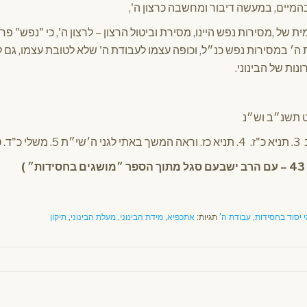
הבהמיים, במעשה דיבור ומחשבה כרצון ה',
 של ,מסירות נפש היינו, מסירת וביטול הרצון – לרצון ה', כי "נפש" פר
ה׳ במסירות נפש כנ״ל, וכופה עצמו לעבודת ה' שלא לטובת עצמו, גם ל
נות של הבינוני.
שבט תשנ״ב וש״נ
3. תניא כ"ז. 4. תניא כז. וראה המשך באתי לגני ה׳שי״ת 5. משלי כ"ד. ט"ז 6. שמות ל"ב. ז'
״ )
 יסוד בחסידות
,
עבודת ה'
תגיות:
אתכפיא
,
מידת הבינוני
,
מעלת הבינוני
,
תיקון