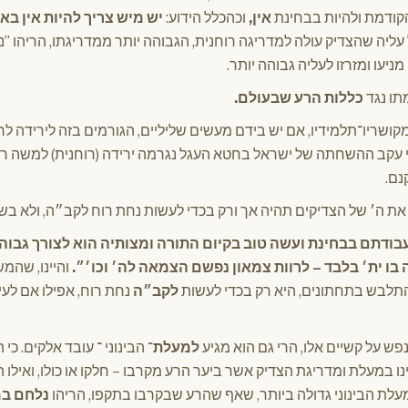
קודמת ולהיות בבחינת
אין,
וכהכלל הידוע:
יש מיש צריך להיות אין ב
ל עליה שהצדיק עולה למדריגה רוחנית, הגבוהה יותר ממדריגתו, הריהו ”
 מניעו ומזרזו לעליה גבוהה יותר.
תו נגד
כללות הרע שבעולם.
 מקושריו־תלמידיו, אם יש בידם מעשים שליליים, הגורמים בזה לירידה 
י עקב ההשחתה של ישראל בחטא העגל נגרמה ירידה (רוחנית) למשה רבי
נם.
את ה׳ של הצדיקים תהיה אך ורק בכדי לעשות נחת רוח לקב״ה, ולא בשב
בודתם בבחינת ועשה טוב בקיום התורה ומצותיה הוא לצורך גבוה
 בו ית׳ בלבד – לרוות צמאון נפשם הצמאה לה׳ וכו׳״.
והיינו, שהמ
לבש בתחתונים, היא רק בכדי לעשות
לקב״ה
נחת רוח, אפילו אם לעי
ש על קשיים אלו, הרי גם הוא מגיע
למעלת־
הבינוני ־ עובד אלקים. כי 
נו במעלת ומדריגת הצדיק אשר ביער הרע מקרבו – חלקו או כולו, ואילו ה
עלת הבינוני גדולה ביותר, שאף שהרע שבקרבו בתקפו, הריהו
נלחם במ