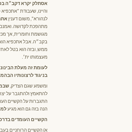
אסתלק יקרא דקב״ה בכו
והיינו, שעבודת "אתכפיא
לנהורא", משום דענין
אתה
מתהפכת לקדושה. ואמנם מ
מגושמת וחומרית, אך מכל
בקב״ה. אבל אתכפיא הוא 
ממש, ובזה הוא בטל לאחדות
מעצמותו ית׳.
לעומת זה מעלת הבינוני
בניגוד לרצונותיו הבהמ
ומשמע שגם הצדיק,
שבמד
להתאמץ ולהתגבר על יצרו, 
התגברות על הקשיים העומד
הנה בזה גם הוא מגיע
למע
הקשיים העומדים בדרכו 
א) הקשיים הרוחניים בעבו