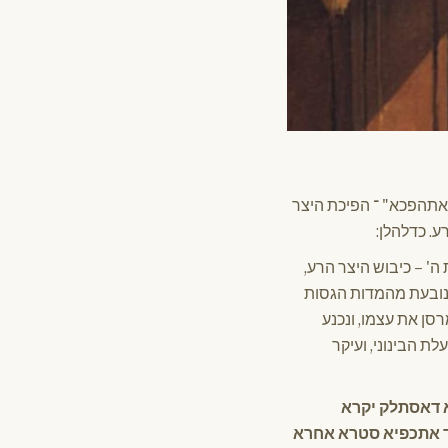
"אתהפכא" ־ הפיכת היצר
ע. כדלהלן:
ה' – כיבוש היצר הרע,
נובעת מהמדות הגסות
סן את עצמו, ונכנע
לת הבינוני, ועיקר
א דאסתלק יקרא
 אתכפיא סטרא אחרא