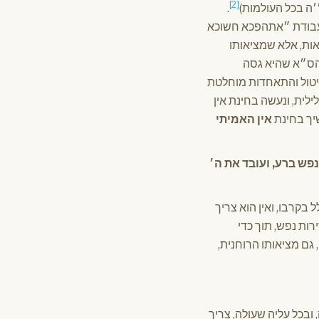
[2]
ה בכל העולמות)
.
מעבודת ״אתהפכא חשוכא
ת, אלא שמציאותו
 הס״א שהיא גסה
יטול והתאחדות מוחלטת
לית, ונעשה בחינת אין
שיך בחינת
אין האמיתי
פש ברע, ועובד את ה׳
ל בקרבו, ואין הוא צריך
ות נפש, תוך כדי
גם מציאותו הרוחנית,
ובכל עליה שעולה, צריך