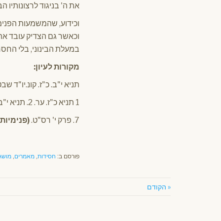
את ה' בניגוד לרצונותיו 
וכידוע, שהמשמעות הפנימית
וכאשר גם הצדיק עובד את 
במעלת הבינוני, בלי החסרו
מקורות לעיון:
תניא י"ב. כ"ז. קונ.יו"ד 
1 תניא כ"ז. ער. 2. תניא י"ב
7. פרק י' רס"ט.
(
פנימיות 43 – עם הרב ישבעם סגל מתוך הספר ״מושגים בחסידות
פורסם ב:
חסידות
,
מאמרים
,
מושגי
« הקודם