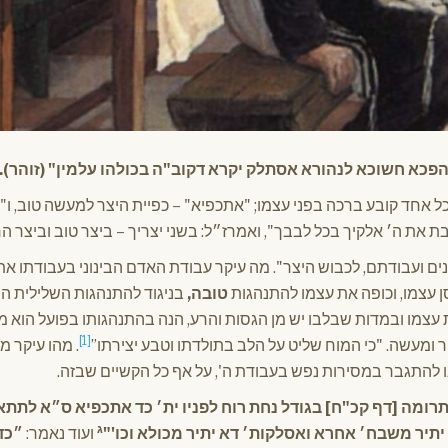
כא חשוכא לנהורא אסתלק יקרא דקוב"ה בכולהו עלמין" (זוהר).
ל אחד קובע ברכה בפני עצמו; "אתכפיא" – כפיית היצר למעשה טוב, ו
ת את ה׳ אלקיך בכל לבבך", ואמרז״ל: בשני יצריך – ביצר טוב וביצר הר
ים ועבודתם, לכבוש היצר". מה עיקר עבודת האדם הבינוני בעבודתו את 
ן עצמו, וכופה את עצמו להתנהגות
טובה,
בניגוד להתנהגות השלילית ה
צמו ובמדות שבלבו יש מן הגסות והרע, הנה בהתנהגותו בפועל הוא מר
[1]
 ומעשה. "כי המוח שליט על הלב בתולדתו וטבע יצירתו”
. מהו עיקר מע
ו להתגבר במסירות נפש בעבודת ה', על אף כל הקשיים שבזה.
תרומה [דף קכ"ח] בגודל נחת רוח לפניו ית׳ כד אתכפיא ס״א לתת
ג
יתיר משבח׳ אחרא ואסלקות׳ דא יתיר מכולא וכו'"
ועוד נאמר:
״כד