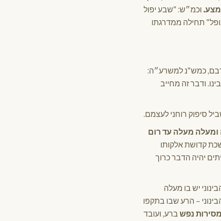
אמצע.
וכמ״ש: "שבע יפול
נופל" תחילה ממדרגתו
לרבם, כמש"נ למשרע״ה:
נו. ודבר זה מחייב
יל סיפוק רוחני לעצמם.
 ומעלה מעלה עד רום
שכת קדושת אלקותו
תים יהיה הדבר כרוך
הבינוני יש בו מעלה
בינוני – הרע שבו בתקפו
סירות נפש
ברע, ועובד