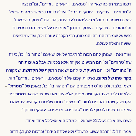
דכמו בימי חנוכה שאז היו "טמאים… ורשעים… וזדים", ומ"מ נצחו
ה"טהורים… צדיקים… עוסקי תורתך", ועד"ז בדורנו, כאשר כמה מישראל
שאינם שומרים תומ"צ בשלימות לעת עתה, הרי הם "תינוקות שנשבו", –
וה
"
טהורים… צדיקים… עוסקי תורתך" עומדים על משמרתם במסירות
נפש על שמירת התורה והמצוות, הרי הקב"ה עוזרם וכו', ועד שמביאים
ישועה והצלה לעולם.
ועוד זאת – שנותן להם הכוח להתגבר על אלו שאינם "טהורים
"
וכו', כי זה
שה
"
טהורים" וכו' הם המיעוט, אין זה אלא בכמות, אבל
באיכות
הרי
ה"טהורים"
וכו', הם
העיקר,
כי להם יש את התוקף של
הקדושה,
שמקורה
בקדושתו של מקום,
ואילו תוקפם של ה"טמאים… ורשעים… וזדים" הוא
גשמי בלבד. ולכן סו"ס המנצחים הם "הטהורים" וכו', באופן של
"מסרת"
–
שלא זו בלבד שצד הקדושה מנצח, אלא עוד זאת שהצד שכנגד
נמסר
ביד
הקדושה, שהם נהפכים לטוב, "נכבשים" תחת שליטת הקדושה עד שהם
עצמם נהפכים לבסוף להיות "טהורים… צדיקים… עוסקי תורתך".
כשם שהוא בנוגע לכלל ישראל – כמו"כ הוא אצל כל אחד ואחד:
אמרו חז"ל: "הרבה עשו… כרשב"י ולא עלתה בידם" (ברכות לה, ב.). דרוב