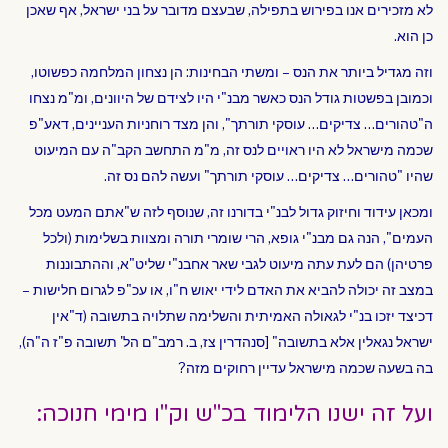
לא מזכירים אנו בפירוש בתפילה, שבעצם מדובר על בני ישראל, אף שאכן
כן הוא.
וזה מגדיל ביותר את הנס – ומשתי הבחינות: הן נצחון המלחמה כפשוטו,
וכמובן בפשטות גודל הנס כאשר מבנ"י היו לצידם של היוונים, ומ"מ נצחו
ה"טהורים… צדיקים… עוסקי תורתך", והן מצד רוחניות העניינים, דאע"פ
שכמה מישראל לא היו ראויים לנס זה, מ"מ התחשב הקב"ה עם המיעוט
שהיו "טהורים… צדיקים… עוסקי תורתך" ועשה להם נס זה.
ומכאן עידוד וחיזוק גדול לבנ"י בדורנו זה, שנוסף לזה ש"אתם המעט מכל
העמים", הנה גם מבנ"י גופא, הרי שומרי תורה ומצוות בשלימות (ולכל
פרטיהן) הם לעת עתה מיעוט לגבי שאר אחבנ"י שליט"א, וההתבוננות
במצב זה יכולה להביא את האדם לידי יאוש ח"ו, או עכ"פ לגרום חלישות –
דכיצד יזכו בנ"י לגאולה האמיתית והשלימה שתלויה בתשובה (ד"אין
ישראל נגאלין אלא בתשובה" [סנהדרין צז, ב. רמב"ם הל' תשובה פ"ז ה"ה),
בה בשעה שכמה מישראל עדיין רחוקים מזה?
ועל זה ישנו הלימוד בכ"ש וק"ו מימי חנוכה: