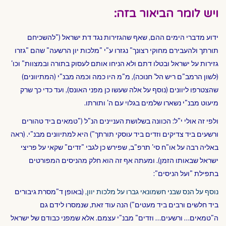
ויש לומר הביאור בזה:
ידוע מדברי הימים ההם, שאף שהגזירות נגד דת ישראל ("להשכיחם
תורתך ולהעבירם מחוקי רצונך" נגזרו ע"י "מלכות יון הרשעה" שהם "גזרו
גזירות על ישראל ובטלו דתם ולא הניחו אותם לעסוק בתורה ובמצוות" וכו'
(לשון הרמב"ם ריש הל' חנוכה), מ"מ היו כמה וכמה מבנ"י (המתיוונים)
שהצטרפו ליוונים (נוסף על אלה שעשו כן מפני האונס), ועד כדי כך שרק
מיעוט מבנ"י נשארו שלמים בגלוי עם ה' ותורתו.
ולפי זה אולי י"ל: הכוונה בשלושת העניינים הנ"ל ("טמאים ביד טהורים
ורשעים ביד צדיקים וזדים ביד עוסקי תורתך") היא למתיוונים מבנ"י. (ראה
באליה רבה על או"ח סי' תרפ"ב, שפירש כן לגבי "זדים" שקאי על פריצי
ישראל שבאותו הזמן). ומעתה אף זה הוא חלק מהניסים המפורטים
בתפילת "ועל הניסים":
נוסף על הנס שבני חשמונאי גברו על מלכות יוון,
(באופן ד"מסרת גיבורים
ביד חלשים ורבים ביד מעטים") הנה עוד זאת, שנמסרו לידם גם
ה"טמאים… ורשעים… וזדים" מבנ"י עצמם. אלא שמפני כבודם של ישראל