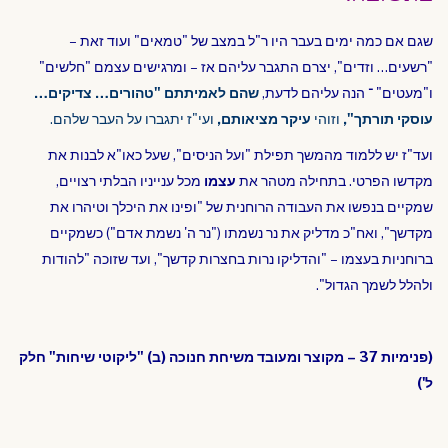
שגם אם כמה ימים בעבר היו ר"ל במצב של "טמאים" ועוד זאת –
"רשעים… וזדים", יצרם התגבר עליהם אז – ומרגישים עצמם "חלשים"
ו"מעטים" ־ הנה עליהם לדעת,
שהם לאמיתתם "טהורים… צדיקים…
עוסקי תורתך",
וזוהי
עיקר מציאותם,
ועי"ז יתגברו על העבר שלהם.
ועד"ז יש ללמוד מהמשך תפילת "ועל הניסים", שעל כאו"א לבנות את
מקדשו הפרטי. בתחילה מטהר את
עצמו
מכל ענייניו הבלתי רצויים,
שמקיים בנפשו את העבודה הרוחנית של "ופינו את היכלך וטיהרו את
מקדשך", ואח
"כ מדליק את נר נשמתו ("נר ה' נשמת אדם") כשמקיים
ברוחניות בעצמו – "והדליקו נרות בחצרות קדשך", ועד שזוכה "להודות
ולה
לל לשמך הגדול".
(פנימיות 37 – מקוצר ומעובד משיחת חנוכה (ב) "ליקוטי שיחות" חלק
ל')