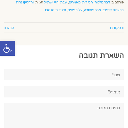
פורסם ב:
דבר מלכות
,
חסידות
,
מאמרים
,
שבת וחגי ישראל
תגיות:
והדליקו נרות
בחצרות קדשיך
,
מרה שחורה
,
על הניסים
,
תינוקות שנשבו
« הקודם
הבא »
פתח סרגל
השארת תגובה
שם:*
אימייל*
תגובה: