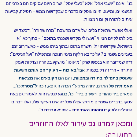
בנ"י אינם "יושבי אהל" אלא "בעלי עסק", שרוב היום עסוקים הם בצרכיהם
הגשמיים, ומיעוט היום עוסקים בדברים שבקדושה ממש – תפילה, קביעות
עיתים לתורה וקיום המצוות.
ואולי אפשר שתעלה בליבו של אדם מחשבת "מרה שחורה", דכיצד יש
ביכולתו לקיים הציווי "ועשו לי מקדש ושכנתי
בתוכם
" – בתוך כאו"א
מישראל, שקדושתו ית', תשרה בתוכו ובתוך ביתו ממש – כאשר רוב זמנו
בעניינים גשמיים? על כך בא הלקח מימי חנוכה ומתפילת "ועל הניסים":
דזה שמדובר הוא בנפשו שרק "מיעוטו" מושקע בטהרה וצדקות ועסק
התורה – הרי זה רק בכמות,
אבל
באיכות – העיקר הם אותם השעות
שעוסק בתפילה בתורה ובמצוות,
והם הם
הקובעים
את
מציאותו
האמיתית
של האדם. יתרה מזו: ע"י הכרה זו גופא, זוכה
ל"מסרת
כו'…
טמאים ביד טהורים ורשעים ביד" וכו', בנו
גע לנפשו הוא, לאמור: גם בעת
עסקו בדברים גשמיים מורגש אצלו שכל זה אינו העיקר שלו, ואלו דברים
הטפלים
לעיקרו ומהותו האמיתית – שהיא עבודת ה'.
ומכאן למדנו גם עידוד לאלו החוזרים
בתשובה: