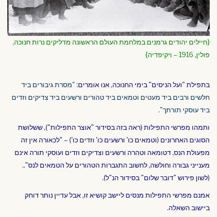
{חיילים יהודים גרמנים במלחמת העולם הראשונה מדליקים נרות חנוכה,
פולין, 1916 – ויקיפדיה}
בתפילת "ועל הניסים" בימי החנוכה,
אנו
אומרים:
"מסרת גיבורים ביד
חלשים ורבים ביד מעטים וטמאים ביד טהורים ורשעים ביד צדיקים וזדים
ביד עוסקי תורתך".
ותמהו
מפרשי התפילות (ראה בזה בסידור "אוצר התפילות"), ששלושת
הסוגים האחרונים (וטמאים כו' ורשעים כו' וזדים כו') – "לכאורה אין זה
מפעולת הנס, דטומאה וטהרה ורשעים וצדיקים וזדים ועוסקי תורה אינם
מענייני גבורה וחולשה, לחשוב התגברות הטהורים על הטמאים לנס"..
(לשון פירוש "דובר שלום" בסידור הנ"ל).
אמנם מפרשי התפילות מנסים ליישב קושיא זו, אבל עדיין נותר דוחק
ביישוב השאלה.