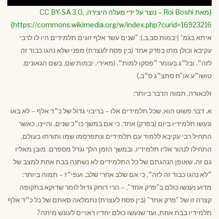
{מאת Roi Boshi – נוצר על ידי מעלה היצירה, CC BY-SA 3.0,
https://commons.wikimedia.org/w/index.php?curid=16923216}
איתא בגמ׳ (יבמות סב,ב.): "שנים עשר אלף זוגים תלמידים היו לו לרבי
עקיבא וכולן מתו בפרק אחד (בין פסח לעצרת) מפני שלא נהגו כבוד זה
לזה״. ובל״ג בעומר ״פסקו למות״. (מאירי, יבמות שם, בשם הגאונים.
טושו״ע או"ח סתצ״ג ס״ב.)
ולכאורה, תמוה הדבר ביותר:
א. דבר פשוט הוא, שכל תלמידים אלו – בריבוי גדול של כ״ד אלף – לא באו
ונעשו תלמידיו ביום (בפרק) אחד, כי אם במשך כו״כ שנים, והיינו, כאשר
התחיל רבי עקיבא ללמוד עם תלמידים ונתפרסמו שמו ותורתו בעולם,
התחילו לנהור אליו תלמידיו, ובמשך הזמן הלך וגדל מספרם. מובן מאליו
גם זה, שאופן הנהגתם של כל התלמידים לא נשתנה בבת אחת למצב של
״לא נהגו כבוד זה לזה״, כי אם שלב אחרי שלב, ועפי״ז – תמוה ביותר:
מדוע נענשו כולם ב"פרק אחד", – הרי דוחק גדול לומר שדוקא בתקופה
קצרה זו של "פרק אחד" (בין פסח לעצרת) נתמלאה סאתם של כל כ״ד אלף
תלמידיו בבת אחת, ועד שנעשו כולם יחדיו ראויים לעונש מיתה?