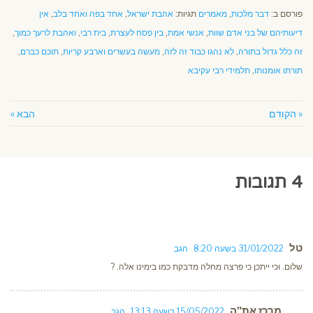
פורסם ב:
דבר מלכות
,
מאמרים
תגיות:
אהבת ישראל
,
אחד בפה ואחד בלב
,
אין
דיעותיהם של בני אדם שוות
,
אנשי אמת
,
בין פסח לעצרת
,
בית רבי
,
ואהבת לרעך כמוך
,
זה כלל גדול בתורה
,
לא נהגו כבוד זה לזה
,
מעשה בעשרים וארבע קריות
,
תוכם כברם
,
תורתו אומנותו
,
תלמידי רבי עקיבא
« הקודם
הבא »
4 תגובות
טל
31/01/2022 בשעה 8:20
הגב
שלום. וכי ייתכן כי פרצה מחלה מדבקת כמו בימינו אלה. ?
מרכז את"ה
15/05/2022 בשעה 13:13
הגב