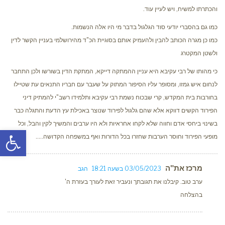
והכתרתו למשיח, ויש לעיין עוד.
כמו גם בהסברי יודעי סוד הגלגול בדבר מי היו אלה הנשמות.
כמו כן מגרה הכותב להבין ולהעמיק אותם בסוגיית הכ"ד מהירושלמי בעניין הקשר לדין
ולשטן המקטרג
כי מהותו של רבי עקיבא היא עניין ההמתקה דייקא, המתקת הדין בשורשו ולכן התחבר
לנחום איש גמזו, ומסופר עליו הסיפור המתוק על שעבר עם חבריו התנאים עת שטיילו
בחורבות בית המקדש, קרי שבכוח נשמת רבי עקיבא ותלמידו רשב"י להמתיק דיני
הפירוד הקשים דווקא אלא שהם גלגול לפירוד שנוצר באכילת עץ הדעת והתגלה כבר
בשינוי ביחסי אדם וחווה שלא לקחו אחראיות ולא היו ערבים והמשיך לקין והבל, וכל
פתח סרגל
מופעי הפירוד וחוסר הערבות שחזרו בכל הדורות ואף במשפחה הקדושה…..
מרכז את"ה
03/05/2023 בשעה 18:21
הגב
ערב טוב. קיבלנו את תגובתך ונעביר זאת לעורך בעזרת ה'
בהצלחה