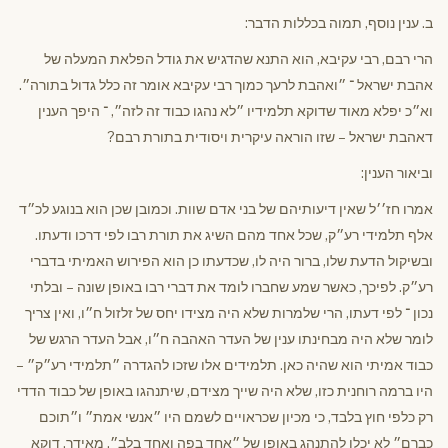
ב. ענין נוסף, תמוה בכללות הדבר:
הרי רבם, רבי עקיבא, הוא התנא שהדגיש את גודל הפלאת המעלה של
אהבת ישראל ־ ״ואהבת לרעך כמוך רבי עקיבא אומר זה כלל גדול בתורה״.
וא״כ יפלא מאוד שדוקא תלמידיו ״לא נהגו כבוד זה לזה״, ־ היפך הענין
דאהבת ישראל – שזו הוראה עיקרית ויסודית בתורת רבם?
וביאור הענין:
אמרו חז׳׳ל שאין דיעותיהם של בני אדם שוות. וכמובן שכן הוא בנוגע לכ״ד
אלף תלמידי רע״ק, שכל אחד מהם השיג את תורת רבו לפי דרכו ודעתו.
ובשיקול הדעת שלו, ברור היה לו, שכדעתו כן הוא הפירוש האמיתי בדברי
רע״ק. לפיכך, כאשר שמע שחברו לומד את דברי רבו באופן שונה – ובלתי
נכון ־ לפי דעתו, הרי שלמרות שלא היה מצידו יחס של זלזול ח״ו, ואין צריך
לומר שלא היה מבחינתו ענין של העדר האהבה ח״ו, אבל העדר הרגש של
כבוד אמיתי הוא שהיה כאן. תלמידים אלו שזכו להגדרה ״תלמידי רע״ק״ –
היו ברמה רוחנית כזו, שלא היה שייך מצידם, שיתנהגו באופן של כבוד הדדי
רק כלפי חוץ בלבד, כי מכיון שכראויים לשמם היו ״אנשי אמת״ ו״תוכם
כברם״ לא יכלו להתנהג באופן של ״אחד בפה ואחד בלב״. מאידך, דוקא