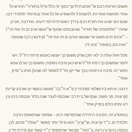
משום הוראת רבם ש״ואהבת לרעך כמוך זה כלל גדול בתורה״ הרגיש כל
אחד תחושת אחריות, להשתדל ולהשפיע על כל אחד ובמיוחד תלמידי רבו,
שגם הם ישיגו את תורת רבם בדרך האמיתית לפי דעתו. ואדרבה, מכיון
שזוהי ״מלחמתה של תורה״ שהובטחנו ש(אף ש״נעשו אויבים זה את זה״)
– ״אינם זזים משם עד שנעשו אוהבים זה את זה״ (קידושין ל,ב) שנאמר:
"ואת והב בסופה" (כא,יד).
מכל זאת עולה כי לא יתכן שרק משום כך יענשו בעונש מיתה רח״ל. ויש
לומר שמשום כך רמזו חז״ל שיש כאן סיבה נוספת, ומשום כך נגרם עונש
חמור זה. סיבה זו רמוזה בכך שדייקו חז״ל למסור לנו שכולן מתו ב"פרק
אחד".
דהנה, איתא בירושלמי (סנהדרין פ״א ה״ב): "מעשה בעשרים וארבע קריות
(קרונות. פני משה, שם) של בית רבי שנכנסו לעבר שנה בלוד ונכנסה בהן עין
רע ומתו כולם בפרק אחד".
במאורע זה, הסיבה היחידה שנתפרשה היא – שמפני שנתאספו הרבה
תלמידים, כ״ד קרונות, ש״קרון״ הוא גדול יותר מאשר ״עגלה״ סתם, לכן
נכנסה בהם עין רעה. ב"זוהר" מבואר שהמספר כ״ד קשור עם מידת הדין,