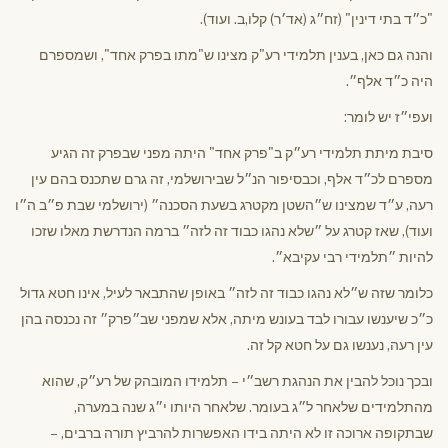
"כ״ד בתי דינין" (זח״ג (אד׳ר) קלו,ב. ועוד).
והנה גם כאן, בענין תלמידי רע"ק מצינו ש"מתו בפרק אחד", ושמספרם
היה כ״ד אלף״.
ועפי״ז יש לומר:
סיבת מיתת תלמידי רע״ק ב"פרק אחד" היתה מפני שבפרק זה הגיע
מספרם לכ״ד אלף, וכבסיפור הנ״ל שבירושלמי, זה גרם שתכנס בהם עין
רעה, ע״ד שמצינו ש״השטן מקטרג בשעת הסכנה״ (ירושלמי שבת פ״ב ה״ו
ועוד), שאז קטרג על ״שלא נהגו כבוד זה לזה״ ברמה הנדרשת מאלו שזכו
להיות ״תלמידי רבי עקיבא״.
כלומר שזה ש״לא נהגו כבוד זה לזה״ באופן שהתבאר לעיל, אינו חטא גדול
כ״כ שיענשו עבורו לבד בעונש מיתה, אלא שמפני שב״פרק״ זה נכנסה בהן
עין רעה, נענשו גם על חטא קל זה.
ובכך נוכל להבין את הנהגת רשב״י – תלמידו המובהק של רע״ק, שהוא
מהתלמידים שלאחר ל״ג בעומר. שלאחר היותו י״ג שנה במערה,
שבתקופה ארוכה זו לא היתה בידו האפשרות להרביץ תורה ברבים, –