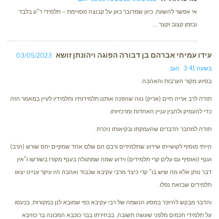
אי אפשר להשוות, כיוון שמדובר כאן על קבוצה מסויימת – תלמידי ר"ע בלבד
ובזמן קצוב וקצר …
עידו עמיחי אברהם בן דבורה הפוגה ויהונתן זושא
03/05/2023
בשעה 3:41
הגב
בסיוע מקור הערבות והאהבה.
תודה לרב אריה חיים (אריק) נווה שהפנה אותנו תלמידותיו ותלמידיו לעיין במאמר הזה
כדי להעמיק ולהבין עניין האחדות ומרכזיותו.
תודה למחבר הדברים שהעמקתו ובקיאותו ניכרת.
הייתי מוסיף לקושייתו שידוע שתלמידים ורבם הם שלם אחד שמקיים יחס שורש (הרב)
וענף (ואוסיף גם עלים קרי תלמידים) וידוע שמה שמתגלה בענף מקורו בשורשו ו"אין
דבר נותן אלא מה שיש בו" קרי כיצד מרבי עקיבא שכבוד ואהבה היו עיקר עניינו יצאו
תלמידים שבזאת נפלו.
והדבר מבקש להיזכר במסע הנשמה של רבי עקיבא כפי שמובא לנן במקורות, בכעסו
על תלמידי חכמים מלפני שעשה תשובה, בבחירתו בבר כוכבא המכונה בר כוזיבא