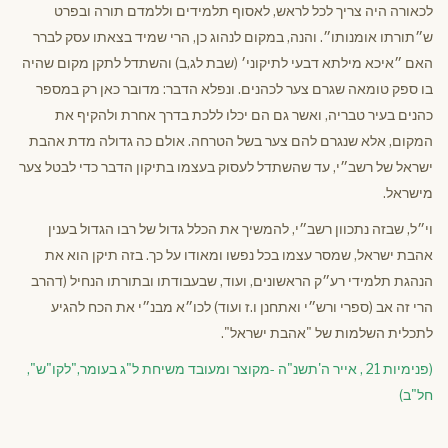
לכאורה היה צריך לכל לראש, לאסוף תלמידים וללמדם תורה ובפרט
ש״תורתו אומנותו״. והנה, במקום לנהוג כן, הרי שמיד בצאתו עסק לברר
האם ״איכא מילתא דבעי לתיקוני׳ (שבת לג,ב) והשתדל לתקן מקום שהיה
בו ספק טומאה שגרם צער לכהנים. ונפלא הדבר: מדובר כאן רק במספר
כהנים בעיר טבריה, ואשר גם הם יכלו ללכת בדרך אחרת ולהקיף את
המקום, אלא שנגרם להם צער בשל הטרחה. אולם כה גדולה מדת אהבת
ישראל של רשב״י, עד שהשתדל לעסוק בעצמו בתיקון הדבר כדי לבטל צער
מישראל.
וי״ל, שבזה נתכוון רשב״י, להמשיך את הכלל גדול של רבו הגדול בענין
אהבת ישראל, שמסר עצמו בכל נפשו ומאודו על כך. בזה תיקן הוא את
הנהגת תלמידי רע״ק הראשונים, ועוד, שבעבודתו ובתורתו הנחיל (דהרב
הרי זה אב (ספרי ורש״י ואתחנן ו.ז ועוד) לכו״א מבנ״י את הכח להגיע
לתכלית השלמות של "אהבת ישראל".
(פנימיות 21 , אייר ה'תשנ"ה -מקוצר ומעובד משיחת ל"ג בעומר,"לקו"ש",
חל"ב)