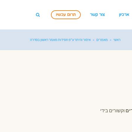
ארכיון
צור קשר
תרום עכשיו
ראשי
»
מאמרים
»
איסור והיתר ע"פ חסידות מאמר ראשון בסדרה
ים
וקשורים בידי