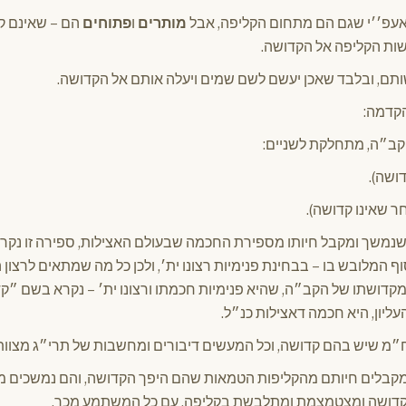
אעפ׳׳י שגם הם מתחום הקליפה, אבל
מותרים
ו
פתוחים
הם – שאינם ק
שות הקליפה אל הקדושה.
שותם, ובלבד שאכן יעשם לשם שמים ויעלה אותם אל הקדושה.
הקדמה:
קב״ה, מתחלקת לשניים:
ושה).
 שאינו קדושה).
שנמשך ומקבל חיותו מספירת החכמה שבעולם האצילות, ספירה זו נקראת
 המלובש בו – בבחינת פנימיות רצונו ית׳, ולכן כל מה שמתאים לרצון ה
דושתו של הקב״ה, שהיא פנימיות חכמתו ורצונו ית׳ – נקרא בשם ״קד
יון, היא חכמה דאצילות כנ״ל.
״מ שיש בהם קדושה, וכל המעשים דיבורים ומחשבות של תרי״ג מצוות
בלים חיותם מהקליפות הטמאות שהם היפך הקדושה, והם נמשכים מב
קדושה ומצטמצמת ומתלבשת בקליפה, עם כל המשתמע מכך.