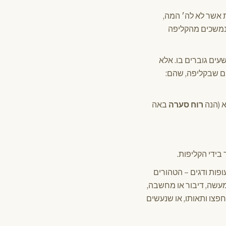
 אשר לא לה׳ המה,
הנמשכים מהקליפה
עים גוברים בו. אלא
סוגים שבקליפה, שהם:
 (הנה
רוח סערה
באה
בידי הקליפות.
פות ודגים – הטהורים
מעשה, דיבור או מחשבה,
פצו ותאותו, או שנעשים