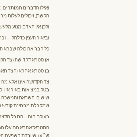
ואילו הדברים ה
מותרים
, 
הקשר), ויכולים לעלות מר
ולכן אין האדם מנוע מלע
וביאור הענין כדלהלן – וב
כל הבריאה כולה שברא ה
א) סטרא דקדושה (צד הקד
ב) סטרא אחרא (הצד האחר
צד הקדושה אינו אלא מה 
בטל במציאות באור אין-סוף
שיש בו השראה והמשכה מק
שמקבלת מבחינת קודש העל
בעולם הזה – הם כל הדצח
הסטרא־אחרא הם אלו המק
(ע״ע), שיורדת השפעת ה