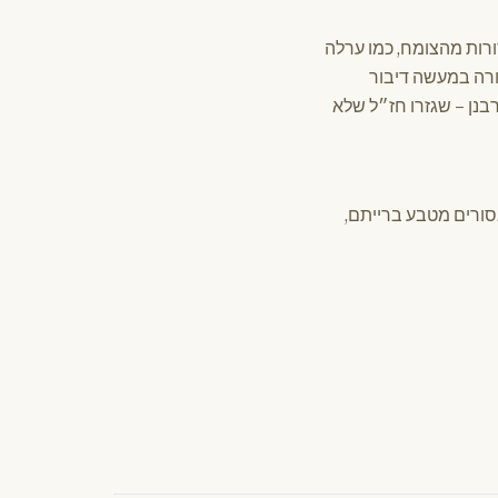
ורות מהצומח, כמו ערלה
תורה במעשה דיבור
נן – שגזרו חז״ל שלא
סורים מטבע ברייתם,