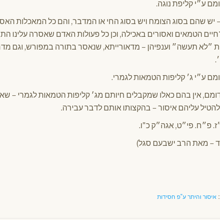
מם ע״י קליפת נוגה.
– יש שהם בסוג הצומח ויש בסוג החי או המדבר, והם כל המאכלות האס
לי־חיים הטמאים ואסורים באכילה, וכן כל פעולות האדם שאסרה עלינו ה
״לא תעשה״ וענפיהן – מדאורייתא, שנאסר בתורה במפורש, וגם מדרב
.
ומם ע״י ג׳ קליפות הטמאות לגמרי.
ם, אין בהם כאלו שמקבלים חיותם מג׳ קליפות הטמאות לגמרי – שא
הטיל עליהם איסור – בהקצותו אותם לדבר עבירה.
ז. פ״ח. פי״ט, אגה״ק כ"ו.
:
איסור והיתר ע"פ חסידות