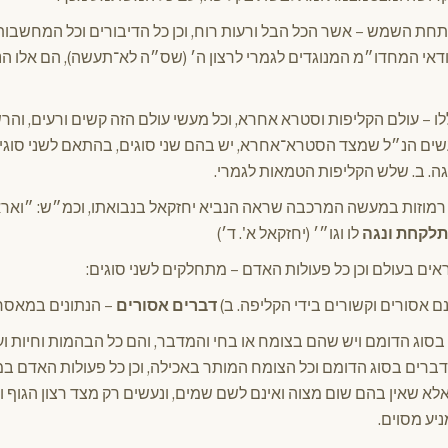
תחת השמש – אשר הכל הבל ורעות רוח, וכן כל הדיבורים וכל המחשבות
ובודאי המחדו״מ המנוגדים לגמרי לרצון ה׳ (שס״ה לא־תעשה), הם אלו 
לו – עולם הקליפות וסטרא אחרא, וכל מעשי עולם הזה קשים ורעים, והרש
שים הנ״ל שמצד הסטרא־אחרא, יש בהם שני סוגים, בהתאם לשני 
שלש הקליפות הטמאות לגמרי.
רמוזות במעשה המרכבה שראה הנביא יחזקאל בנבואתו, וכמ״ש: ״וארא
תלקחת ונגה
לו וגו״׳ (יחזקאל א'. ד׳)
ים בעולם וכן כל פעולות האדם – מתחלקים לשני סוגים:
ם אסורים וקשורים בידי הקליפה. ב)
דברים אסורים
– הנתונים במאסר 
וג הדומם ויש שהם בצומח או בחי והמדבר, והם כל הבהמות וחיות ועו
הדברים בסוג הדומם וכל הצומח המותר באכילה, וכן כל פעולות האדם ב
א שאין בהם שום מצוה ואינם לשם שמים, ונעשים רק מצד רצון הגוף וח
ניע מסוים.