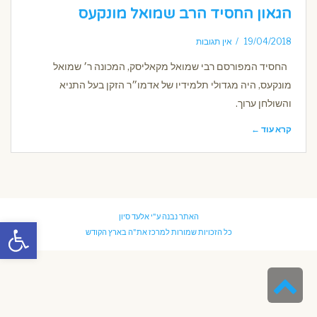
הגאון החסיד הרב שמואל מונקעס
19/04/2018
אין תגובות
החסיד המפורסם רבי שמואל מקאליסק, המכונה ר׳ שמואל
מונקעס, היה מגדולי תלמידיו של אדמו״ר הזקן בעל התניא
והשולחן ערוך.
קרא עוד ←
האתר נבנה ע"י
אלעד סיון
פתח סרגל
כל הזכויות שמורות למרכז את"ה בארץ הקודש
גלילה
לראש