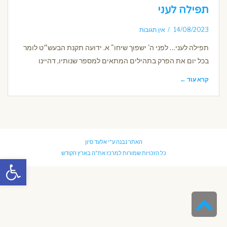
תפילה לעני
14/08/2023
אין תגובות
תפילה לעני… לפני ה' ישפוך שיחו" א. ידועה תקנת הבעש״ט לומר
בכל יום את הפרק בתהילים המתאים למספר שנותיו, דהיינו
קרא עוד ←
האתר נבנה ע"י
אלעד סיון
כל הזכויות שמורות למרכז את"ה בארץ הקודש
פתח סרגל
גלילה
לראש