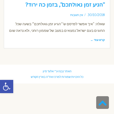
"הגיע זמן גאולתכם", בזמן כה ירוד?
30/10/2018
אין תגובות
שאלה: "איך אפשר לפרסם ש׳׳הגיע זמן גאולתכם״ בשעה שכל
החוגים בעם ישראל נמצאים במצב של שממון רוחני, ולא נראה שום
קרא עוד ←
האתר נבנה ע"י
אלעד סיון
כל הזכויות שמורות למרכז את"ה בארץ הקודש
פתח סרגל
גלילה
לראש