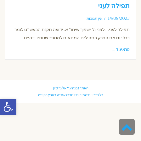
תפילה לעני
14/08/2023
אין תגובות
תפילה לעני… לפני ה' ישפוך שיחו" א. ידועה תקנת הבעש״ט לומר
בכל יום את הפרק בתהילים המתאים למספר שנותיו, דהיינו
קרא עוד ←
האתר נבנה ע"י
אלעד סיון
כל הזכויות שמורות למרכז את"ה בארץ הקודש
פתח סרגל
גלילה
לראש