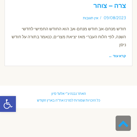
צרה – צוהר
09/08/2023
אין תגובות
חודש מנחם-אב חודש מנחם-אב הוא החודש החמישי לחדשי
השנה, לפי הלוח העברי מאז יציאת מצרים, כנאמר בתורה על חודש
ניסן
קרא עוד ←
האתר נבנה ע"י
אלעד סיון
פתח סרגל
כל הזכויות שמורות למרכז את"ה בארץ הקודש
גלילה
לראש