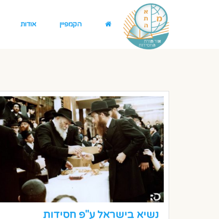
הקמפיין
אודות
נשיא בישראל ע"פ חסידות