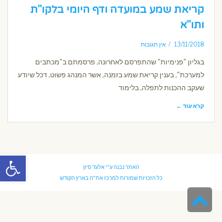
קריאת שמע במועדה ודף היומי בלקו"ת
ותו"א
13/11/2018
אין תגובות
בגליון "פנימיות" שהתפרסם לאחרונה, פרסמתם ב"מכתבים
למערכת", בענין קריאת שמע בזמנה, אשר המנהג פשוט, דכל שיודע
שעקב ההכנות לתפלה, בלימוד
קרא עוד ←
פתח סרגל
האתר נבנה ע"י
אלעד סיון
כל הזכויות שמורות למרכז את"ה בארץ הקודש
גלילה
לראש