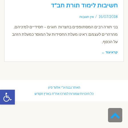
חשיבות לימוד תורת חב״ד
16/07/2018
אין תגובות
בני תורה רבים המסתופפים בחצרות חוגים – חסידיים למיניהם,
מהרהרים לעצמם: ראינו מעלת החסידות על המוסר כמעלת הזהב
על הכסף,
קרא עוד ←
האתר נבנה ע"י
אלעד סיון
פתח סרגל
כל הזכויות שמורות למרכז את"ה בארץ הקודש
גלילה
לראש